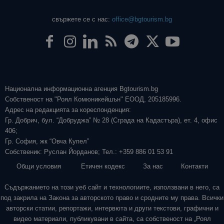
свържете се с нас:
office@bgtourism.bg
Национална информационна агенция Bgtourism.bg
Собственост на "Роял Комюникейшън" ЕООД, 205185996.
Адрес на редакцията за кореспонденция:
Гр. Добрич, бул. “Добруджа” № 28 (Сграда на Кадастъра), ет. 4, офис
406;
Гр. София, жк “Овча Купел”
Собственик: Руслан Йорданов; Тел.: +359 886 01 53 91
Общи условия
Етичен кодекс
За нас
Контакти
Съдържанието на този уеб сайт и технологиите, използвани в него, са
под закрила на Закона за авторското право и сродните му права. Всички
авторски статии, репортажи, интервюта и други текстови, графични и
видео материали, публикувани в сайта, са собственост на „Роял