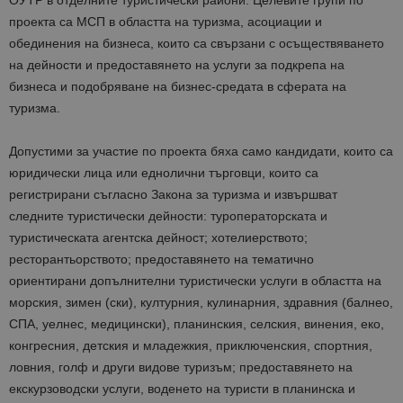
ОУТР в отделните туристически райони. Целевите групи по
проекта са МСП в областта на туризма, асоциации и
обединения на бизнеса, които са свързани с осъществяването
на дейности и предоставянето на услуги за подкрепа на
бизнеса и подобряване на бизнес-средата в сферата на
туризма.
Допустими за участие по проекта бяха само кандидати, които са
юридически лица или еднолични търговци, които са
регистрирани съгласно Закона за туризма и извършват
следните туристически дейности: туроператорската и
туристическата агентска дейност; хотелиерството;
ресторантьорството; предоставянето на тематично
ориентирани допълнителни туристически услуги в областта на
морския, зимен (ски), културния, кулинарния, здравния (балнео,
СПА, уелнес, медицински), планинския, селския, винения, еко,
конгресния, детския и младежкия, приключенския, спортния,
ловния, голф и други видове туризъм; предоставянето на
екскурзоводски услуги, воденето на туристи в планинска и