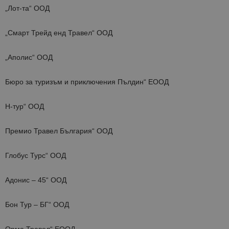
„Лот-та“ ООД
„Смарт Трейд енд Травел“ ООД
„Аполис“ ООД
Бюро за туризъм и приключения Пълдин“ ЕООД
Н-тур“ ООД
Премио Травел България“ ООД
Глобус Турс“ ООД
Адонис – 45“ ООД
Бон Тур – БГ“ ООД