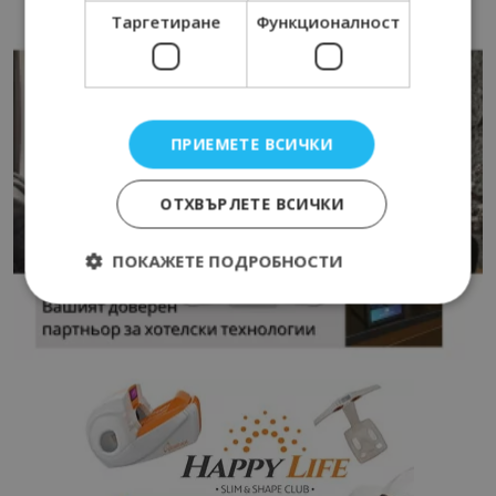
Таргетиране
Функционалност
ПРИЕМЕТЕ ВСИЧКИ
ОТХВЪРЛЕТЕ ВСИЧКИ
ПОКАЖЕТЕ ПОДРОБНОСТИ
Строго необходимо
Ефективност
Таргетиране
Функционалност
Строго необходимите бисквитки позволяват
основната функционалност на уебсайта, като
потребителско влизане и управление на
акаунта. Уебсайтът не може да се използва
правилно без строго необходими бисквитки.