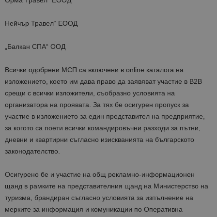
Орма Травел“ ЕООД
Нейчър Травел“ ЕООД
„Балкан СПА“ ООД
Всички одобрени МСП са включени в online каталога на
изложението, което им дава право да заявяват участие в В2В
срещи с всички изложители, съобразно условията на
организатора на проявата. За тях бе осигурен пропуск за
участие в изложението за един представител на предприятие,
за когото са поети всички командировъчни разходи за пътни,
дневни и квартирни съгласно изискванията на българското
законодателство.
Осигурено бе и участие на общ рекламно-информационeн
щанд в рамките на представителния щанд на Министерство на
туризма, брандиран съгласно условията за изпълнение на
мерките за информация и комуникации по Оперативна