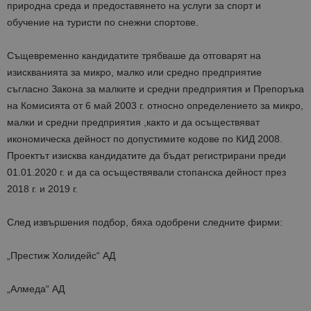
природна среда и предоставянето на услуги за спорт и
обучение на туристи по снежни спортове.
Същевременно кандидатите трябваше да о
тговарят на
изискванията за микро, малко или средно предприятие
съгласно Закона за малките и средни предприятия и Препоръка
на Комисията от 6 май 2003 г. относно определението за микро,
малки и средни предприятия ,както и да осъществяват
икономическа дейност по допустимите кодове по КИД 2008.
Проектът изисква кандидатите да бъдат регистрирани преди
01.01.2020 г. и да са осъществявали стопанска дейност през
2018 г. и 2019 г.
След извършения подбор, бяха одобрени следните фирми:
„Престиж Холидейс“ АД
„Алмеда“ АД