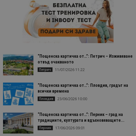
Доставчик
/
Валиден
Име
Оп
Домейн
до
cookie_notice_accepted
lisandraramos.com
7 дни
Таз
bgtourism.bg
бис
изп
да 
съг
на
пот
за
изп
“Пощенска картичка от…”: Петрич – Изживяване
на 
отвъд очакваното
на 
11/07/2026 11:22
Петрич
“Пощенска картичка от…”: Пловдив, градът на
всички времена
Доставчик
/
Валиден
23/06/2026 10:00
Пловдив
Име
Описание
Доставчик
Домейн
/
Валиден
до
Име
Описание
Домейн
до
sc_is_visitor_unique
1 година
Използва се
StatCounter
Декларацията за
“Пощенска картичка от…”: Перник – град на
1 месец
за
is_visitor_unique
Ltd
1 година
Тази бискв
StatCounter
поверителност на Google
съхраняван
.bgtourism.bg
1 месец
се използва
.statcounter.com
традициите, културата и вдъхновяващите...
на броя
да се опре
посещения.
17/06/2026 09:01
Перник
дали посет
е уникален