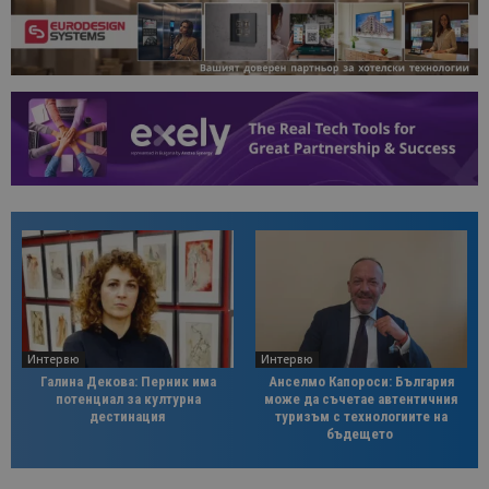
Интервю
Интервю
Галина Декова: Перник има
Анселмо Капороси: България
потенциал за културна
може да съчетае автентичния
дестинация
туризъм с технологиите на
бъдещето