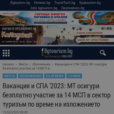
Bgtourism.bg
Airnews.bg
TravelTech.bg
Spatourism.bg
Jobs.bgtourism.bg
Destinations.bg
Начало
Места
Изложения
Ваканция и СПА ‘2023: МТ осигури
безплатно участие за 14 МСП в...
МЕСТА
ИЗЛОЖЕНИЯ
БЪЛГАРИЯ
СОФИЯ
Ваканция и СПА ‘2023: МТ осигури
безплатно участие за 14 МСП в сектор
туризъм по време на изложението
15/02/2023 08:49