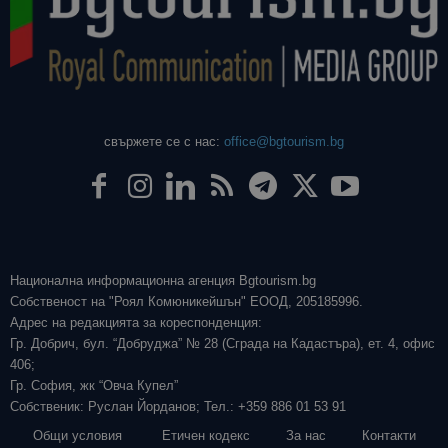
свържете се с нас:
office@bgtourism.bg
Национална информационна агенция Bgtourism.bg
Собственост на "Роял Комюникейшън" ЕООД, 205185996.
Адрес на редакцията за кореспонденция:
Гр. Добрич, бул. “Добруджа” № 28 (Сграда на Кадастъра), ет. 4, офис
406;
Гр. София, жк “Овча Купел”
Собственик: Руслан Йорданов; Тел.: +359 886 01 53 91
Общи условия
Етичен кодекс
За нас
Контакти