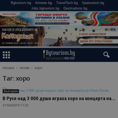
Bgtourism.bg
Airnews.bg
TravelTech.bg
Spatourism.bg
Jobs.bgtourism.bg
Destinations.bg
Начало
тагове
хоро
Таг: хоро
България
В Русе над 3 000 души играха хоро на концерта на...
21/04/2019 17:32