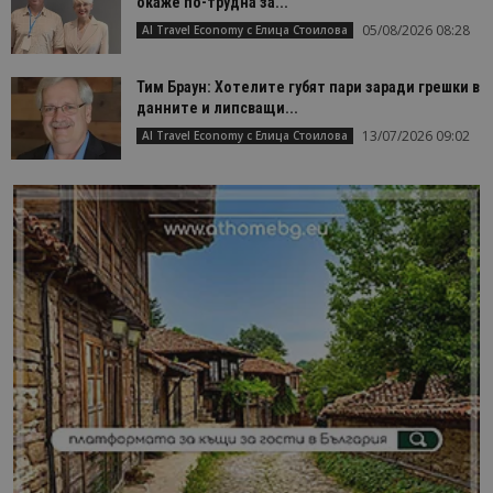
окаже по-трудна за...
05/08/2026 08:28
AI Travel Economy с Елица Стоилова
Тим Браун: Хотелите губят пари заради грешки в
данните и липсващи...
13/07/2026 09:02
AI Travel Economy с Елица Стоилова