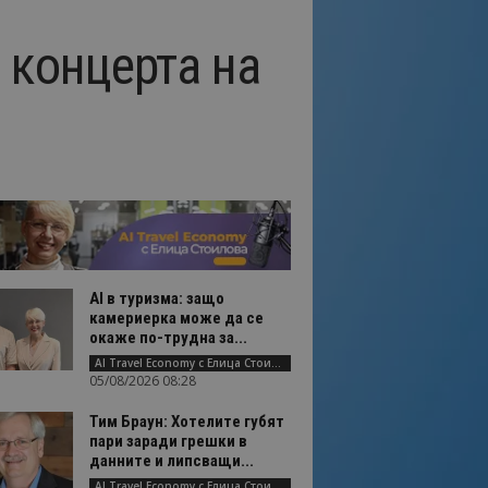
а концерта на
AI в туризма: защо
камериерка може да се
окаже по-трудна за...
AI Travel Economy с Елица Стоилова
05/08/2026 08:28
Тим Браун: Хотелите губят
пари заради грешки в
данните и липсващи...
AI Travel Economy с Елица Стоилова