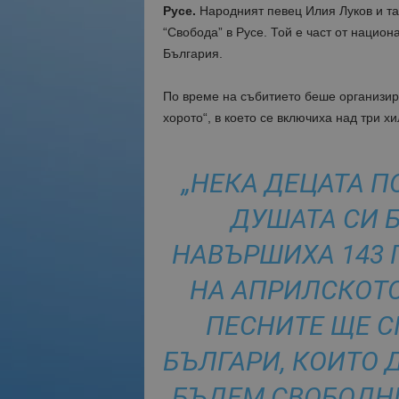
Русе.
Народният певец Илия Луков и т
“Свобода” в Русе. Той е част от национ
България.
По време на събитието беше организир
хорото“, в което се включиха над три х
„НЕКА ДЕЦАТА П
ДУШАТА СИ Б
НАВЪРШИХА 143 
НА АПРИЛСКОТО
ПЕСНИТЕ ЩЕ 
БЪЛГАРИ, КОИТО 
БЪДЕМ СВОБОДНИ 