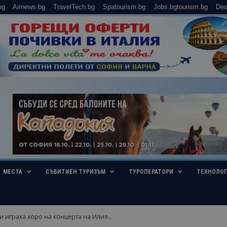
bg
Airnews.bg
TravelTech.bg
Spatourism.bg
Jobs.bgtourism.bg
Des
МЕСТА
СЪБИТИЕН ТУРИЗЪМ
ТУРОПЕРАТОРИ
ТЕХНОЛО
и играха хоро на концерта на Илия...