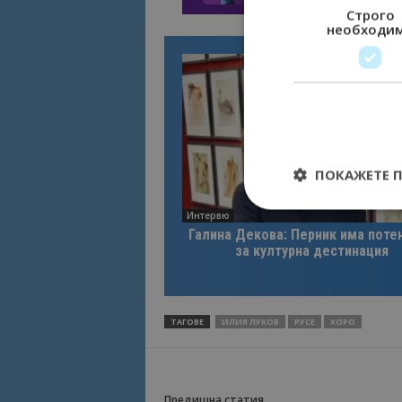
Строго
необходи
ПОКАЖЕТЕ 
Интервю
Галина Декова: Перник има поте
за културна дестинация
Строго необходимит
управление на акау
ТАГОВЕ
ИЛИЯ ЛУКОВ
РУСЕ
ХОРО
Име
cookie_notice_acc
Предишна статия