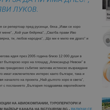
ЯВИ ЛУКОВ.
я си репертоар пред русенци, бяха „Изви се хоро
от мене“, „Кой уши бяйряка“, „Сватба прави Иво
вярна, ти, любов народна“, „Що ми е мило ем драго“ и
негова идея през 2005 година близо 12 000 души в
ат българско хоро на площад „Александър Невски” в
ова грандиозно събитие започва истинско възраждане
то имат изключителен интерес както българи, така и
вя началото на проекта „Най-дългото хоро в света”,
онт с посланието „България поздравява европейските
МОЦИИ НА АВИОКОМПАНИИ, ТУРОПЕРАТОРИ И
М ВАЙБЪР КАНАЛА НА BGTOURISM.BG -
ВКЛЮЧИ СЕ