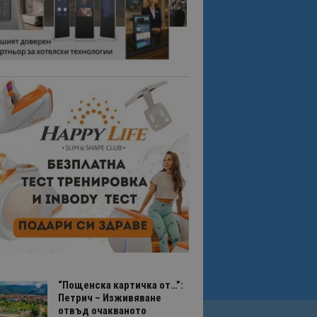
“Пощенска картичка от…”:
Петрич – Изживяване
отвъд очакваното