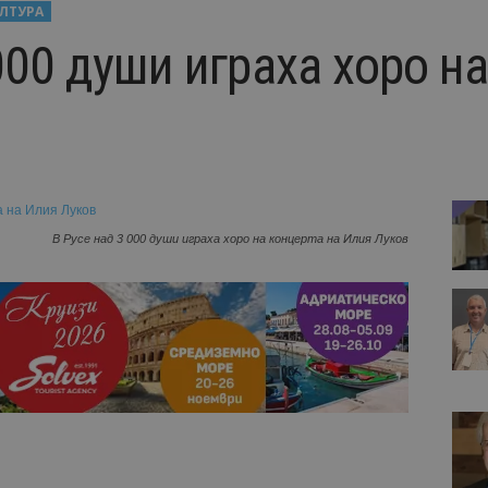
ЛТУРА
000 души играха хоро н
В Русе над 3 000 души играха хоро на концерта на Илия Луков