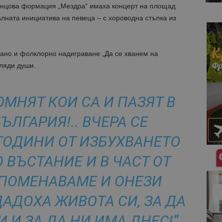
анцова формация „Мездра“ имаха концерт на площад
алната инициатива на певеца – с хороводна стъпка из
ано и фолклорно надиграване „Да се хванем на
иляди души.
ОМНЯТ КОИ СА И ПАЗЯТ В
ЪЛГАРИЯ!.. ВЧЕРА СЕ
ГОДИНИ ОТ ИЗБУХВАНЕТО
 ВЪСТАНИЕ И В ЧАСТ ОТ
СПОМЕНАВАМЕ И ОНЕЗИ
ДАДОХА ЖИВОТА СИ, ЗА ДА
И ЗА ДА НИ ИМА ДНЕС!“,