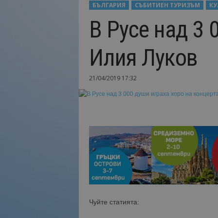
БЪЛГАРИЯ
СЪБИТИЕН ТУРИЗЪМ
КУ
Н
В Русе над 3 
а
й
-
Илия Луков
в
а
ж
21/04/2019 17:32
н
о
т
о
о
т
т
у
р
и
з
м
Чуйте статията:
а
!