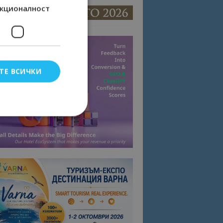
кционалност
ТЕ ВСИЧКИ
елско влизане и
тки.
омните съгласието
квитки на сайта.