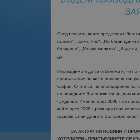
ЗА
Сред песните, които представи в богати
големо“, „Кажи, Яно“, „Не бягай Донке 
болярина“, „Мъжка молитва“, „Къде си, 
др.
Необходимо е да се отбележи и, че по 
продължение на час и половина танцув
София. Счита се, че благодарение на т
на народните български танци, към кои
чужденци. Именно през 2005 г. се поста
който през 2006 г. разшири своя хориз
градове с най-дългото българско хоро”.
ЗА АКТУАЛНИ НОВИНИ И ПРО
ХОТЕЛИЕРИ - ПРИСЪЕДИНЕТЕ СЕ КЪ