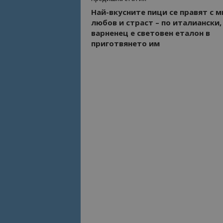
Най-вкусните пици се правят с м
любов и страст – по италиански,
Име
Име
варненец е световен еталон в
sc_is_visitor_uniq
приготвянето им
is_visitor_unique
is_unique
_ga_B09EBBY8PY
_ga_WXPDN4HSCV
_ga_FK650GXHRZ
_ga