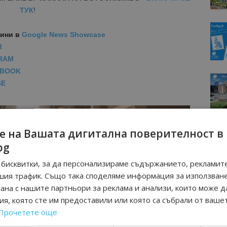
ТУК
!
вини
в
Google News Showcase
R
RAM
EBOOK
BE
е на Вашата дигитална поверителност в
bg
бисквитки, за да персонализираме съдържанието, рекламите
шия трафик. Също така споделяме информация за използван
рана с нашите партньори за реклама и анализи, които може д
я, която сте им предоставили или която са събрали от ваше
Прочетете още