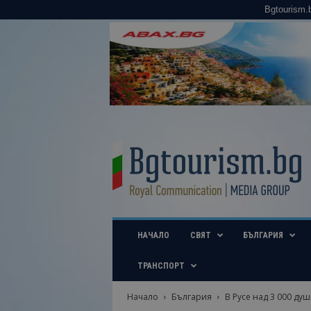
Bgtourism.
B
g
t
o
u
r
i
НАЧАЛО
СВЯТ
БЪЛГАРИЯ
s
m
.
ТРАНСПОРТ
b
g
Начало
България
В Русе над 3 000 душ
–