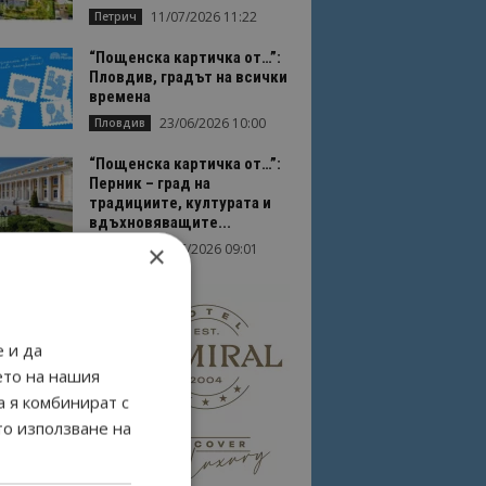
11/07/2026 11:22
Петрич
“Пощенска картичка от…”:
Пловдив, градът на всички
времена
23/06/2026 10:00
Пловдив
“Пощенска картичка от…”:
Перник – град на
традициите, културата и
вдъхновяващите...
×
17/06/2026 09:01
Перник
 и да
ето на нашия
а я комбинират с
то използване на