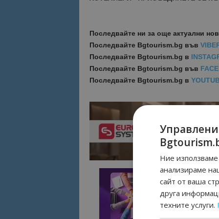
Последвайте ни за още актуални но
Последвайте
Bgtourism.bg във
VIBE
Последвайте
Bgtourism.bg в
INSTAG
Последвайте
Bgtourism.bg във
FAC
Последвайте
Bgtourism.bg в
YOUTU
Управлени
Bgtourism.
Ние използваме 
анализираме на
сайт от ваша ст
друга информаци
техните услуги.