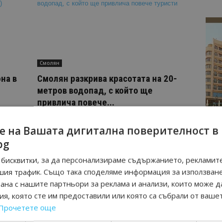
Смолян
на в
Смолян разкрива красотата на 20-
метров водопад, с който ще
привлича повече...
05/08/2020 11:14
е на Вашата дигитална поверителност в
bg
бисквитки, за да персонализираме съдържанието, рекламите
страница 1 на 2
шия трафик. Също така споделяме информация за използван
рана с нашите партньори за реклама и анализи, които може д
я, която сте им предоставили или която са събрали от ваше
Прочетете още