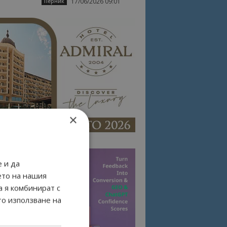
17/06/2026 09:01
Перник
×
 и да
ето на нашия
а я комбинират с
то използване на