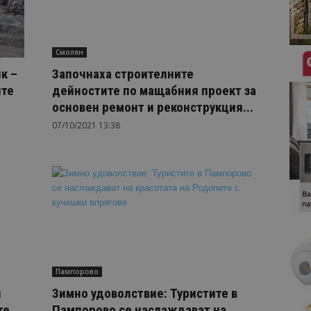
Смолян
к –
Започнаха строителните
ите
дейностите по мащабния проект за
основен ремонт и реконструкция...
07/10/2021 13:38
Пампорово
и
Зимно удоволствие: Туристите в
е...
Пампорово се наслаждават на