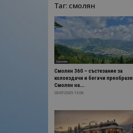
Таг: смолян
Н
а
й
-
в
а
ж
н
о
Смолян
т
о
Смолян 360 – състезание за
о
колоездачи и бегачи преобразя
т
Смолян на...
т
03/07/2025 13:06
у
р
и
з
м
а
!