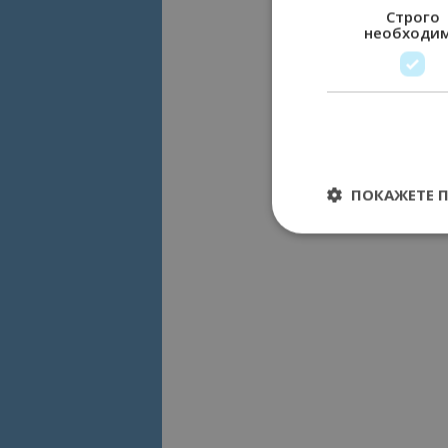
Строго
необходи
ПОКАЖЕТЕ 
Строго необходимит
управление на акау
Име
cookie_notice_acc