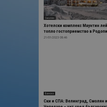
Смолян
Хотелски комплекс Маунтин лей
топло гостоприемство в Родоп
21/01/2023 08:46
Банско
Ски и СПА: Велинград, Смолян 
Чепеларе – хит сред българскит