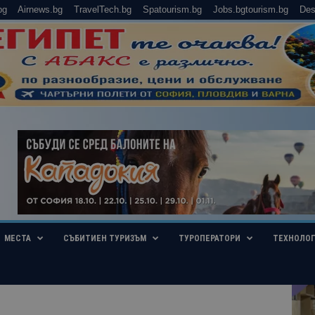
bg
Airnews.bg
TravelTech.bg
Spatourism.bg
Jobs.bgtourism.bg
Des
МЕСТА
СЪБИТИЕН ТУРИЗЪМ
ТУРОПЕРАТОРИ
ТЕХНОЛО