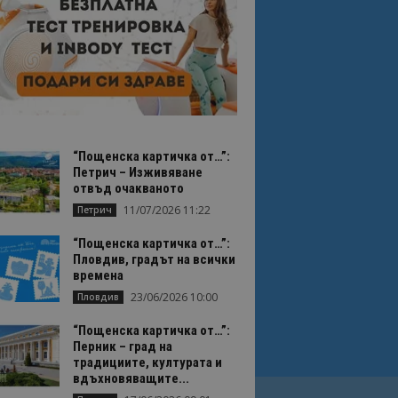
“Пощенска картичка от…”:
Петрич – Изживяване
отвъд очакваното
11/07/2026 11:22
Петрич
“Пощенска картичка от…”:
Пловдив, градът на всички
времена
23/06/2026 10:00
Пловдив
“Пощенска картичка от…”:
Перник – град на
традициите, културата и
вдъхновяващите...