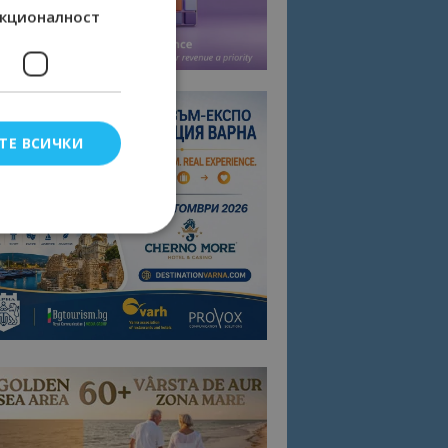
кционалност
ТЕ ВСИЧКИ
елско влизане и
тки.
омните съгласието
квитки на сайта.