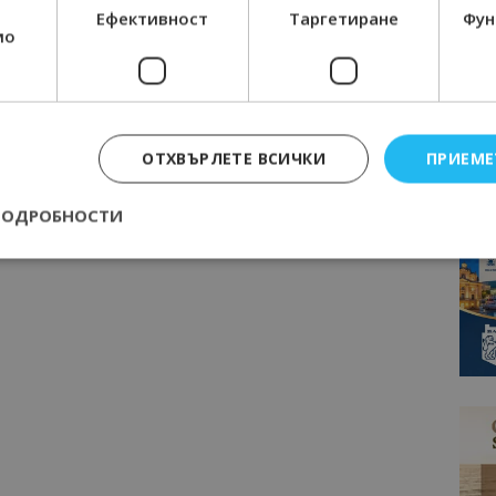
Ефективност
Таргетиране
Фун
мо
ОТХВЪРЛЕТЕ ВСИЧКИ
ПРИЕМЕ
ПОДРОБНОСТИ
Строго необходимо
Ефективност
Таргетиране
Функционалност
е бисквитки позволяват основната функционалност на уебсайта, като потребит
нта. Уебсайтът не може да се използва правилно без строго необходими бискви
Доставчик
/
Валиден
Описание
Домейн
до
epted
lisandraramos.com
7 дни
Тази бисквитка се използва, за да зап
bgtourism.bg
на потребителя за използването на бис