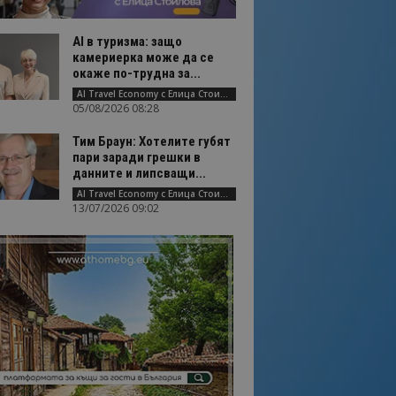
AI в туризма: защо
камериерка може да се
окаже по-трудна за...
AI Travel Economy с Елица Стоилова
05/08/2026 08:28
Тим Браун: Хотелите губят
пари заради грешки в
данните и липсващи...
AI Travel Economy с Елица Стоилова
13/07/2026 09:02