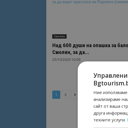
Смолян
Над 600 души на опашка за бало
Смолян, за да...
25/10/2020 16:09
Управлени
Bgtourism.
Ние използваме 
1
2
анализираме на
сайт от ваша ст
друга информаци
техните услуги.