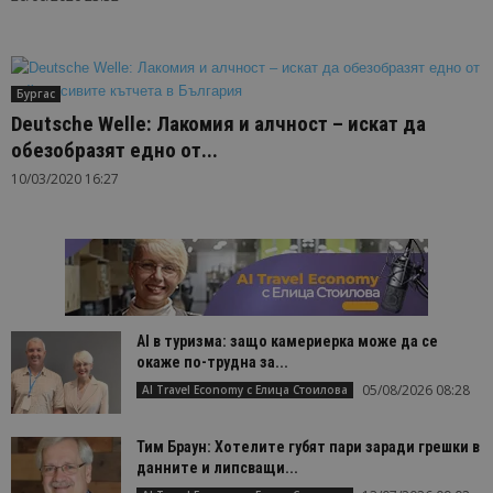
Бургас
Deutsche Welle: Лакомия и алчност – искат да
обезобразят едно от...
10/03/2020 16:27
AI в туризма: защо камериерка може да се
окаже по-трудна за...
05/08/2026 08:28
AI Travel Economy с Елица Стоилова
Тим Браун: Хотелите губят пари заради грешки в
данните и липсващи...