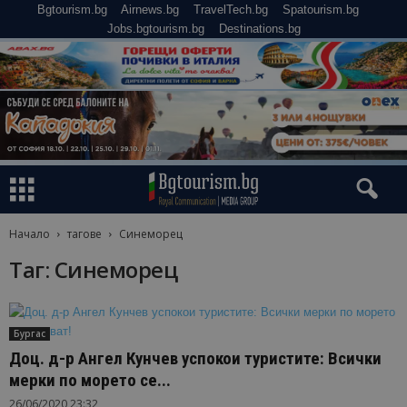
Bgtourism.bg
Airnews.bg
TravelTech.bg
Spatourism.bg
Jobs.bgtourism.bg
Destinations.bg
Начало
тагове
Синеморец
Таг: Синеморец
Бургас
Доц. д-р Ангел Кунчев успокои туристите: Всички
мерки по морето се...
26/06/2020 23:32