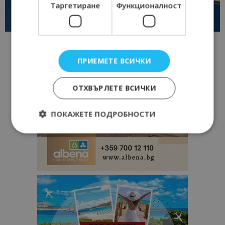
Таргетиране
Функционалност
ПРИЕМЕТЕ ВСИЧКИ
ОТХВЪРЛЕТЕ ВСИЧКИ
ПОКАЖЕТЕ ПОДРОБНОСТИ
Строго необходимо
Ефективност
Таргетиране
Функционалност
Строго необходимите бисквитки позволяват
основната функционалност на уебсайта, като
потребителско влизане и управление на
акаунта. Уебсайтът не може да се използва
правилно без строго необходими бисквитки.