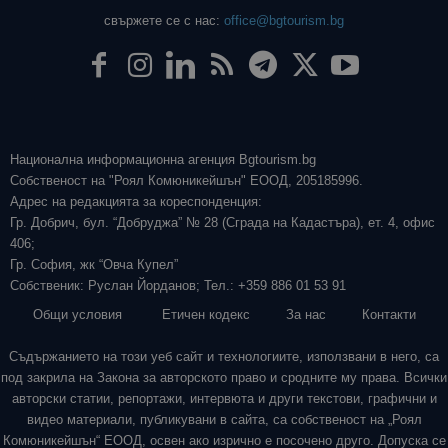
свържете се с нас:
office@bgtourism.bg
Национална информационна агенция Bgtourism.bg
Собственост на "Роял Комюникейшън" ЕООД, 205185996.
Адрес на редакцията за кореспонденция:
Гр. Добрич, бул. “Добруджа” № 28 (Сграда на Кадастъра), ет. 4, офис
406;
Гр. София, жк “Овча Купел”
Собственик: Руслан Йорданов; Тел.: +359 886 01 53 91
Общи условия
Етичен кодекс
За нас
Контакти
Съдържанието на този уеб сайт и технологиите, използвани в него, са
под закрила на Закона за авторското право и сродните му права. Всички
авторски статии, репортажи, интервюта и други текстови, графични и
видео материали, публикувани в сайта, са собственост на „Роял
Комюникейшън“ ЕООД, освен ако изрично е посочено друго. Допуска се