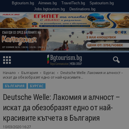
Bgtourism.bg
Airnews.bg
TravelTech.bg
Spatourism.bg
Jobs.bgtourism.bg
Destinations.bg
Начало
България
Бургас
Deutsche Welle: Лакомия и алчност –
искат да обезобразят едно от най-красивите...
БЪЛГАРИЯ
БУРГАС
Deutsche Welle: Лакомия и алчност –
искат да обезобразят едно от най-
красивите кътчета в България
10/03/2020 16:27