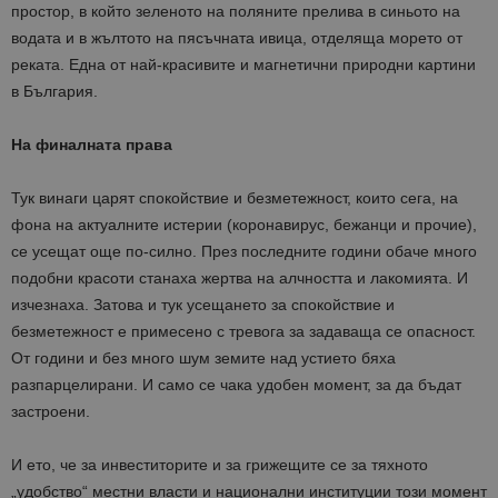
простор, в който зеленото на поляните прелива в синьото на
водата и в жълтото на пясъчната ивица, отделяща морето от
реката. Една от най-красивите и магнетични природни картини
в България.
На финалната права
Тук винаги царят спокойствие и безметежност, които сега, на
фона на актуалните истерии (коронавирус, бежанци и прочие),
се усещат още по-силно. През последните години обаче много
подобни красоти станаха жертва на алчността и лакомията. И
изчезнаха. Затова и тук усещането за спокойствие и
безметежност е примесено с тревога за задаваща се опасност.
От години и без много шум земите над устието бяха
разпарцелирани. И само се чака удобен момент, за да бъдат
застроени.
И ето, че за инвеститорите и за грижещите се за тяхното
„удобство“ местни власти и национални институции този момент