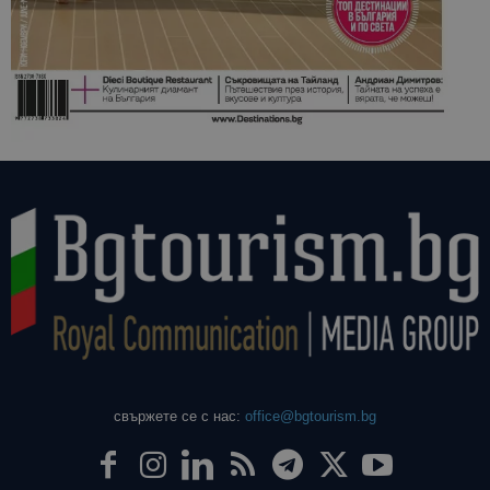
свържете се с нас:
office@bgtourism.bg