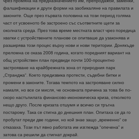
чрез промяна на предназначението им, препродажби, заменки,
фалшификации и други форми на заобикаляне на правилата и
законите. Още през първата половина на този период голяма
част от усвоеното бе застроено със съответните щети за
околната среда. През това време местната власт чрез поредица
хватки с устройствените планове се опитваше да узаконява и
разширява този процес върху нови и нови територии. Донякъде
преломна се оказа 2008 година, когато поредният вариант на
общ устройствен план предвиди почти 100-процентно
застрояване на крайбрежната зона от природния парк
„Странджа“. Което предизвика протести, съдебни битки и
промени в законите. Тогава темпото на застрояване силно
намаля, но все си мисля, че основната причина за това бе по-
скоро настъпилата финансово-икономическа криза, отколкото
нещо друго. После кризата отшумя и всичко си тръгна
постарому. Така се стигна до днешния план. Опитаха се да го
пробутат преди две години, но кой знае защо „временно“ се
отказаха. Този път явно работата им изглежда “опечена” и
затова са решили да стигнат докрай.