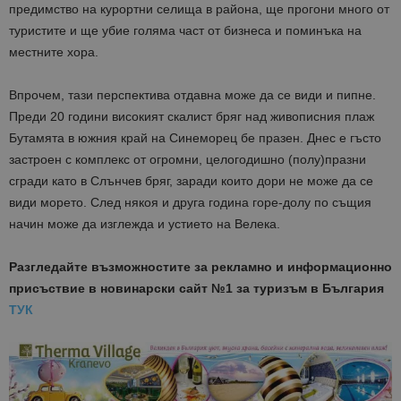
предимство на курортни селища в района, ще прогони много от
туристите и ще убие голяма част от бизнеса и поминъка на
местните хора.
Впрочем, тази перспектива отдавна може да се види и пипне.
Преди 20 години високият скалист бряг над живописния плаж
Бутамята в южния край на Синеморец бе празен. Днес е гъсто
застроен с комплекс от огромни, целогодишно (полу)празни
сгради като в Слънчев бряг, заради които дори не може да се
види морето. След някоя и друга година горе-долу по същия
начин може да изглежда и устието на Велека.
Разгледайте възможностите за рекламно и информационно
присъствие в новинарски сайт №1 за туризъм в България
ТУК