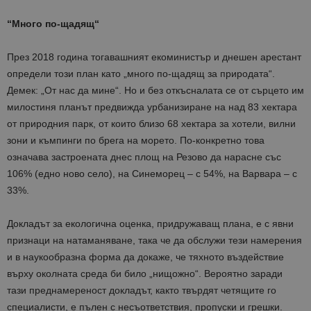
“
Много по-щадящ
“
През 2018 година тогавашният екоминистър и днешен арестант
определи този план като „много по-щадящ за природата“.
Демек: „От нас да мине“. Но и без откъсналата се от сърцето им
милостиня планът предвижда урбанизиране на над 83 хектара
от природния парк, от които близо 68 хектара за хотели, вилни
зони и къмпинги по брега на морето. По-конкретно това
означава застроената днес площ на Резово да нарасне със
106% (едно ново село), на Синеморец – с 54%, на Варвара – с
33%.
Докладът за екологична оценка, придружаващ плана, е с явни
признаци на натаманяване, така че да обслужи тези намерения
и в наукообразна форма да докаже, че тяхното въздействие
върху околната среда би било „нищожно“. Вероятно заради
тази преднамереност докладът, както твърдят четящите го
специалисти, е пълен с несъответствия, пропуски и грешки.