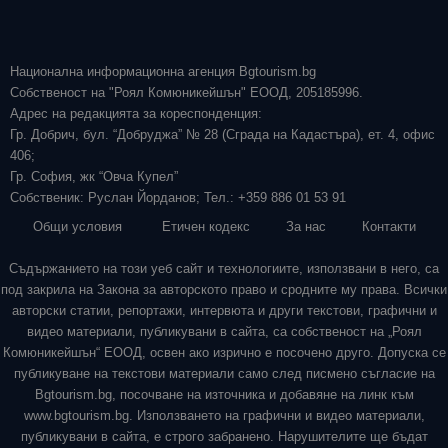
Национална информационна агенция Bgtourism.bg
Собственост на "Роял Комюникейшън" ЕООД, 205185996.
Адрес на редакцията за кореспонденция:
Гр. Добрич, бул. “Добруджа” № 28 (Сграда на Кадастъра), ет. 4, офис
406;
Гр. София, жк “Овча Купел”
Собственик: Руслан Йорданов; Тел.: +359 886 01 53 91
Общи условия
Етичен кодекс
За нас
Контакти
Съдържанието на този уеб сайт и технологиите, използвани в него, са
под закрила на Закона за авторското право и сродните му права. Всички
авторски статии, репортажи, интервюта и други текстови, графични и
видео материали, публикувани в сайта, са собственост на „Роял
Комюникейшън“ ЕООД, освен ако изрично е посочено друго. Допуска се
публикуване на текстови материали само след писмено съгласие на
Bgtourism.bg, посочване на източника и добавяне на линк към
www.bgtourism.bg. Използването на графични и видео материали,
публикувани в сайта, е строго забранено. Нарушителите ще бъдат