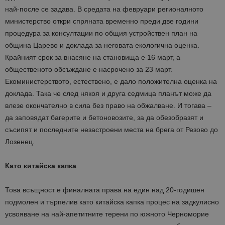
най-после се задава. В средата на февруари регионалното
министерство откри спряната временно преди две години
процедура за консултации по общия устройствен план на
община Царево и доклада за неговата екологична оценка.
Крайният срок за внасяне на становища е 16 март, а
общественото обсъждане е насрочено за 23 март.
Екоминистерството, естествено, е дало положителна оценка на
доклада. Така че след някоя и друга седмица планът може да
влезе окончателно в сила без право на обжалване. И тогава –
да заповядат багерите и бетоновозите, за да обезобразят и
съсипят и последните незастроени места на брега от Резово до
Лозенец.
Като китайска капка
Това всъщност е финалната права на един над 20-годишен
подмолен и търпелив като китайска капка процес на задкулисно
усвояване на най-апетитните терени по южното Черноморие