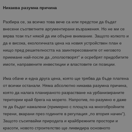
Никаква разумна причина
Разбира се, за всичко това вече са или предстои да бъдат
внесени съответните аргументирани възражения. Но не ми се
вярва този път някой да им обърне внимание. Защото колкото и
да е висока, екологичната цена на новия устройствен план е
нищо пред решителността на заинтересованите от неговото
приемане най-после да „оползотворят“ и осребрят придобитите
имоти, направените инвестиции и властовите си позиции.
Има обаче и една друга цена, която ще трябва да бъде платена
от всички останали. Няма абсолютно никаква разумна причина,
която да налага планираното разрастване на урбанизираните
територии край брега на морето. Напротив, по-разумно е даже
те да бъдат намалени (примерно с площта на многобройните
терени, вкарани през годините в регулация „по втория начин“).
Защото съсипвайки природата и крайбрежните простори и
красоти, новото строителство ще ликвидира основното