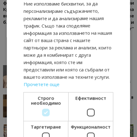
футболно игрище в
определи
Ние използваме бисквитки, за да
Кранево, “Терма
концесионерите на
персонализираме съдържанието,
вилидж” вече предлага
морските плажове
рекламите и да анализираме нашия
близо 30 вида спорт
„Крайморие“ и
трафик. Също така споделяме
„Приморско-юг“
информация за използването на нашия
сайт от ваша страна с нашите
партньори за реклама и анализи, които
може да я комбинират с друга
информация, която сте им
AI в туризма: защо камериерка може да се
предоставили или която са събрали от
окаже по-трудна за...
вашето използване на техните услуги.
05/08/2026 08:28
AI Travel Economy с Елица Стоилова
Прочетете още
Тим Браун: Хотелите губят пари заради грешки в
Строго
Ефективност
необходимо
данните и липсващи...
13/07/2026 09:02
AI Travel Economy с Елица Стоилова
Таргетиране
Функционалност