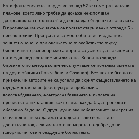
Като фантастичното твърдение за над 52 километра пясъчни
плажове, което явно трябва да докаже неизползван
„рекреационен потенциал“ и да оправдае бъдещите нови легла.
В противоречие със закона се ползват стари данни отпреди 5 и
повече години. Пропуснати са местообитания и една цяла
защитена зона, а при оценката за въздействието върху
биологичното разнообразие авторите са успели да не споменат
нито един вид растение или животно. Вероятно заради
бързането по метода копи-пейст, тук-таме се появяват имената
на други общини (Павел баня и Созопол). Все пак трябва да се
признае, че авторите не са успели да скрият съществуването на
фундаментални инфраструктурни проблеми с
водоснабдяването, електроснабдяването и липсата на
пречиствателни станции, които няма как да бъдат решени в
обозримо бъдеще. С други думи: ако набелязаните намерения
се изпълнят, няма да има нито достатъчно вода, нито
достатъчно ток, а за чистотата на морето по-добре да не
говорим, че това и бездруго е болна тема.