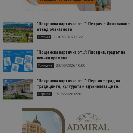
помага за
проследяв
на
посетител
на навигац
взаимодей
“Пощенска картичка от…”: Петрич – Изживяване
с уебсайта
отвъд очакваното
статистиче
цели.
11/07/2026 11:22
Петрич
is_unique
1 година
Тази бискв
StatCounter
1 месец
е зададена
Ltd
StatCounter
“Пощенска картичка от…”: Пловдив, градът на
.statcounter.com
да опреде
всички времена
дали сте за
първи път
23/06/2026 10:00
Пловдив
завръщащ 
посетител.
“Пощенска картичка от…”: Перник – град на
_ga_B09EBBY8PY
.bgtourism.bg
1 година
Тази бискв
1 месец
се използв
традициите, културата и вдъхновяващите...
Google Anal
за запазва
17/06/2026 09:01
Перник
състояние
сесията.
_ga_WXPDN4HSCV
.bgtourism.bg
1 година
Тази бискв
1 месец
се използв
Google Anal
за запазва
състояние
сесията.