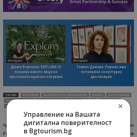
Интервю
Интервю
Диана Благоева: EXPLORA III
Галина Декова: Перник има
показва новото лице на
потенциал за културна
луксозното круизно пътуване
дестинация
ТАГОВЕ
БЪЛГАРИЯ
БЪЛГАРСКОТО ЧЕРНОМОРИЕ
ВЕЛЕКА
ЗАСТРОЯВАНЕ
ЗАЩИТЕНА ЗОНА
ЗАЩИТЕНИ ЗОНИ
ПРИРОДЕН ПАРК
СИНЕМОРЕЦ
×
УСТРОЙСТВЕН ПЛАН
ЦАРЕВО
ЧЕРНОМОРИЕ
Управление на Вашата
дигитална поверителност
Предишна статия
Следваща статия
в Bgtourism.bg
Готово е новото
Правителството