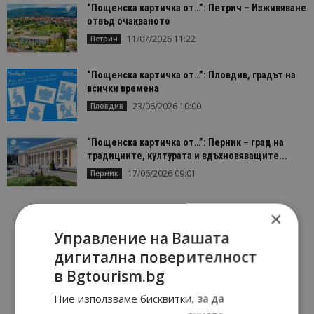
“Пощенска картичка от…”: Петрич – Изживяване
отвъд очакваното
11/07/2026 11:22
Петрич
“Пощенска картичка от…”: Пловдив, градът на
всички времена
23/06/2026 10:00
Пловдив
“Пощенска картичка от…”: Перник – град на
традициите, културата и вдъхновяващите...
17/06/2026 09:01
Перник
×
Управление на Вашата
дигитална поверителност
в Bgtourism.bg
Ние използваме бисквитки, за да