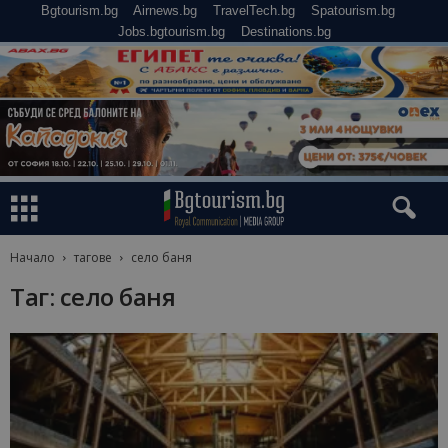
Bgtourism.bg
Airnews.bg
TravelTech.bg
Spatourism.bg
Jobs.bgtourism.bg
Destinations.bg
Начало
тагове
село баня
Таг: село баня