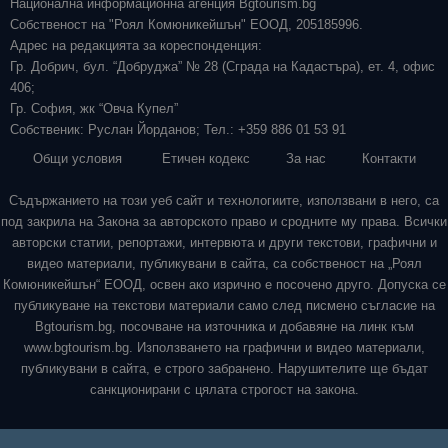
Национална информационна агенция Bgtourism.bg
Собственост на "Роял Комюникейшън" ЕООД, 205185996.
Адрес на редакцията за кореспонденция:
Гр. Добрич, бул. “Добруджа” № 28 (Сграда на Кадастъра), ет. 4, офис
406;
Гр. София, жк “Овча Купел”
Собственик: Руслан Йорданов; Тел.: +359 886 01 53 91
Общи условия
Етичен кодекс
За нас
Контакти
Съдържанието на този уеб сайт и технологиите, използвани в него, са
под закрила на Закона за авторското право и сродните му права. Всички
авторски статии, репортажи, интервюта и други текстови, графични и
видео материали, публикувани в сайта, са собственост на „Роял
Комюникейшън“ ЕООД, освен ако изрично е посочено друго. Допуска се
публикуване на текстови материали само след писмено съгласие на
Bgtourism.bg, посочване на източника и добавяне на линк към
www.bgtourism.bg. Използването на графични и видео материали,
публикувани в сайта, е строго забранено. Нарушителите ще бъдат
санкционирани с цялата строгост на закона.