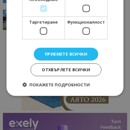
“Пощенска картичка от…”: Перник – град на
традициите, културата и вдъхновяващите...
Таргетиране
Функционалност
17/06/2026 09:01
Перник
ПРИЕМЕТЕ ВСИЧКИ
ОТХВЪРЛЕТЕ ВСИЧКИ
ПОКАЖЕТЕ ПОДРОБНОСТИ
Строго необходимо
Ефективност
Таргетиране
Функционалност
Строго необходимите бисквитки позволяват