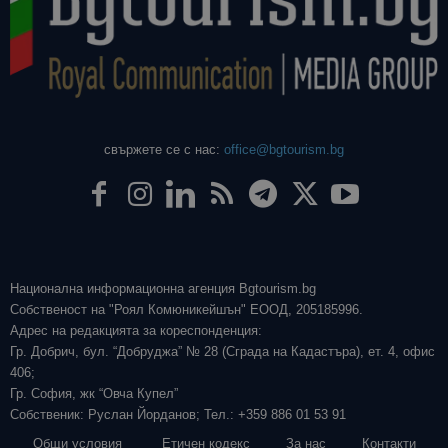
свържете се с нас:
office@bgtourism.bg
Национална информационна агенция Bgtourism.bg
Собственост на "Роял Комюникейшън" ЕООД, 205185996.
Адрес на редакцията за кореспонденция:
Гр. Добрич, бул. “Добруджа” № 28 (Сграда на Кадастъра), ет. 4, офис
406;
Гр. София, жк “Овча Купел”
Собственик: Руслан Йорданов; Тел.: +359 886 01 53 91
Общи условия
Етичен кодекс
За нас
Контакти