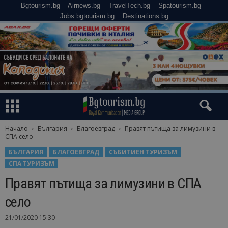
Bgtourism.bg
Airnews.bg
TravelTech.bg
Spatourism.bg
Jobs.bgtourism.bg
Destinations.bg
Начало
България
Благоевград
Правят пътища за лимузини в
СПА село
БЪЛГАРИЯ
БЛАГОЕВГРАД
СЪБИТИЕН ТУРИЗЪМ
СПА ТУРИЗЪМ
Правят пътища за лимузини в СПА
село
21/01/2020 15:30