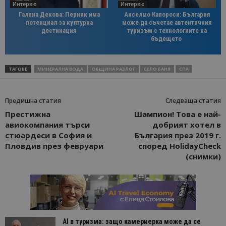
Интервю
Интервю
Галина Декова: Перник има
Анселмо Капороси: България
потенциал за културна
може да съчетае автентичния
дестинация
туризъм с технологиите на
бъдещето
ТАГОВЕ
МИНЕРАЛНА ВОДА
ОБЩИНА РАЗЛОГ
СЕЛО БАНЯ
СПА
Предишна статия
Следваща статия
Престижна
Шампион! Това е най-
авиокомпания търси
добрият хотел в
стюардеси в София и
България през 2019 г.
Пловдив през февруари
според HolidayCheck
(снимки)
AI в туризма: защо камериерка може да се