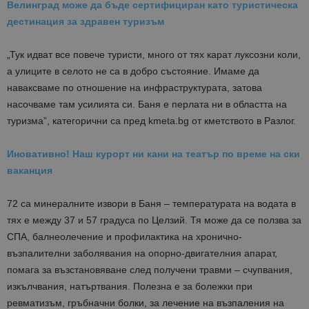
Велинград може да бъде сертифициран като туристическа
дестинация за здравен туризъм
„Тук идват все повече туристи, много от тях карат луксозни коли,
а улиците в селото не са в добро състояние. Имаме да
наваксваме по отношение на инфраструктурата, затова
насочваме там усилията си. Баня е перлата ни в областта на
туризма”, категорични са пред kmeta.bg от кметството в Разлог.
Иновативно! Наш курорт ни кани на театър по време на ски
ваканция
72 са минералните извори в Баня – температурата на водата в
тях е между 37 и 57 градуса по Целзий. Тя може да се ползва за
СПА, балнеолечение и профилактика на хронично-
възпалителни заболявания на опорно-двигателния апарат,
помага за възстановяване след получени травми – счупвания,
изкълчвания, натъртвания. Полезна е за болежки при
ревматизъм, гръбначни болки, за лечение на възпаления на