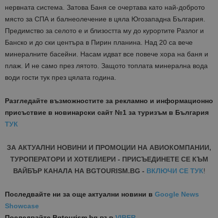
нервната система. Затова Баня се очертава като най-доброто
място за СПА и балнеолечение в цяла Югозападна България.
Предимство за селото е и близостта му до курортите Разлог и
Банско и до ски центъра в Пирин планина. Над 20 са вече
минералните басейни. Насам идват все повече хора на баня и
плаж. И не само през лятото. Защото топлата минерална вода
води гости тук през цялата година.
Разгледайте възможностите за рекламно и информационно
присъствие в новинарски сайт №1 за туризъм в България
ТУК
ЗА АКТУАЛНИ НОВИНИ И ПРОМОЦИИ НА АВИОКОМПАНИИ,
ТУРОПЕРАТОРИ И ХОТЕЛИЕРИ - ПРИСЪЕДИНЕТЕ СЕ КЪМ
ВАЙБЪР КАНАЛА НА BGTOURISM.BG -
ВКЛЮЧИ СЕ ТУК
!
Последвайте ни за още актуални новини
в
Google News
Showcase
Последвайте
Bgtourism.bg във
VIBER