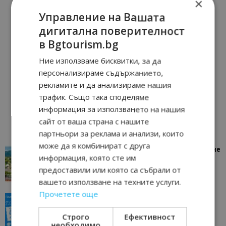
×
Управление на Вашата
дигитална поверителност
в Bgtourism.bg
Ние използваме бисквитки, за да
персонализираме съдържанието,
рекламите и да анализираме нашия
трафик. Също така споделяме
информация за използването на нашия
сайт от ваша страна с нашите
партньори за реклама и анализи, които
може да я комбинират с друга
“Пощенска картичка от…”: Петрич – Изживяване
информация, която сте им
отвъд очакваното
предоставили или която са събрали от
11/07/2026 11:22
Петрич
вашето използване на техните услуги.
Прочетете още
“Пощенска картичка от…”: Пловдив, градът на
всички времена
Строго
Ефективност
23/06/2026 10:00
Пловдив
необходимо