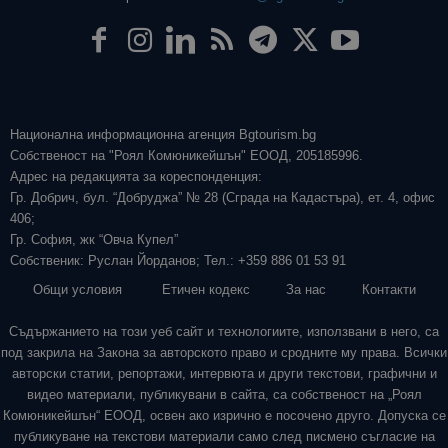
Национална информационна агенция Bgtourism.bg
Собственост на "Роял Комюникейшън" ЕООД, 205185996.
Адрес на редакцията за кореспонденция:
Гр. Добрич, бул. “Добруджа” № 28 (Сграда на Кадастъра), ет. 4, офис
406;
Гр. София, жк “Овча Купел”
Собственик: Руслан Йорданов; Тел.: +359 886 01 53 91
Общи условия
Етичен кодекс
За нас
Контакти
Съдържанието на този уеб сайт и технологиите, използвани в него, са
под закрила на Закона за авторското право и сродните му права. Всички
авторски статии, репортажи, интервюта и други текстови, графични и
видео материали, публикувани в сайта, са собственост на „Роял
Комюникейшън“ ЕООД, освен ако изрично е посочено друго. Допуска се
публикуване на текстови материали само след писмено съгласие на