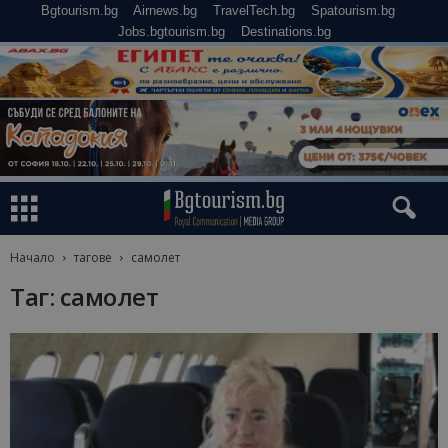
Bgtourism.bg
Airnews.bg
TravelTech.bg
Spatourism.bg
Jobs.bgtourism.bg
Destinations.bg
Начало
тагове
самолет
Таг: самолет