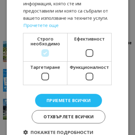
информация, която сте им
предоставили или която са събрали от
вашето използване на техните услуги.
Прочетете още
Строго
Ефективност
“Пощенска картичка от…”: Петрич – Изживяване
необходимо
отвъд очакваното
11/07/2026 11:22
Петрич
Таргетиране
Функционалност
“Пощенска картичка от…”: Пловдив, градът на
всички времена
23/06/2026 10:00
Пловдив
ПРИЕМЕТЕ ВСИЧКИ
“Пощенска картичка от…”: Перник – град на
традициите, културата и вдъхновяващите...
17/06/2026 09:01
Перник
ОТХВЪРЛЕТЕ ВСИЧКИ
ПОКАЖЕТЕ ПОДРОБНОСТИ