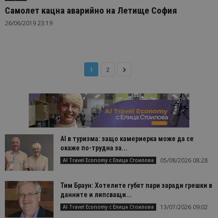
Самолет кацна аварийно на Летище София
26/06/2019 23:19
1
2
AI в туризма: защо камериерка може да се
окаже по-трудна за...
05/08/2026 08:28
AI Travel Economy с Елица Стоилова
Тим Браун: Хотелите губят пари заради грешки в
данните и липсващи...
13/07/2026 09:02
AI Travel Economy с Елица Стоилова