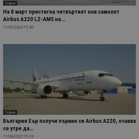
София
На 8 март пристигна четвъртият нов самолет
Airbus А220 LZ-AMS на...
11/03/2024 15:40
София
България Еър получи първия си Airbus А220, очаква
се утре да...
17/06/2023 15:16