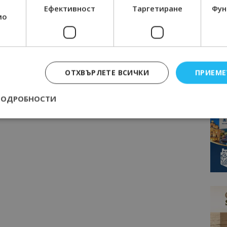
Ефективност
Таргетиране
Фун
мо
ОТХВЪРЛЕТЕ ВСИЧКИ
ПРИЕМЕ
ПОДРОБНОСТИ
Строго необходимо
Ефективност
Таргетиране
Функционалност
е бисквитки позволяват основната функционалност на уебсайта, като потребит
нта. Уебсайтът не може да се използва правилно без строго необходими бискви
Доставчик
/
Валиден
Описание
Домейн
до
epted
lisandraramos.com
7 дни
Тази бисквитка се използва, за да зап
bgtourism.bg
на потребителя за използването на бис