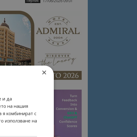
17/06/2026 09:01
Перник
×
 и да
ето на нашия
а я комбинират с
то използване на