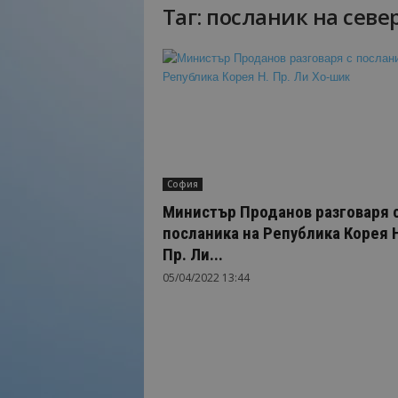
Таг: посланик на севе
Н
а
й
-
в
а
ж
н
о
София
т
о
Министър Проданов разговаря 
о
посланика на Република Корея 
т
Пр. Ли...
т
05/04/2022 13:44
у
р
и
з
м
а
!