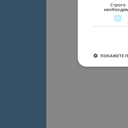
Строго
необходи
ПОКАЖЕТЕ 
Строго необходимит
управление на акау
Име
cookie_notice_acc