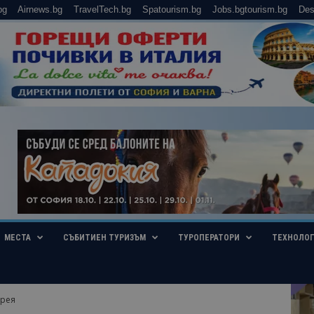
bg
Airnews.bg
TravelTech.bg
Spatourism.bg
Jobs.bgtourism.bg
Des
МЕСТА
СЪБИТИЕН ТУРИЗЪМ
ТУРОПЕРАТОРИ
ТЕХНОЛО
орея