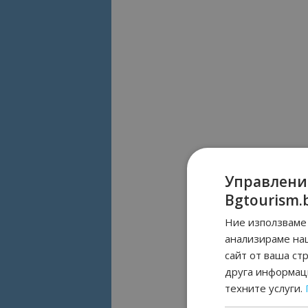
Управлени
Bgtourism.
Ние използваме 
анализираме на
сайт от ваша ст
друга информаци
техните услуги.