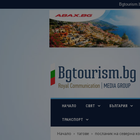
Bgtourism.
B
g
t
o
u
r
i
НАЧАЛО
СВЯТ
БЪЛГАРИЯ
s
m
.
ТРАНСПОРТ
b
g
Начало
тагове
посланик на северна к
–