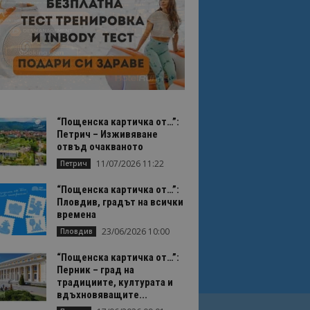
“Пощенска картичка от…”:
Петрич – Изживяване
отвъд очакваното
11/07/2026 11:22
Петрич
“Пощенска картичка от…”:
Пловдив, градът на всички
времена
23/06/2026 10:00
Пловдив
“Пощенска картичка от…”:
Перник – град на
традициите, културата и
вдъхновяващите...