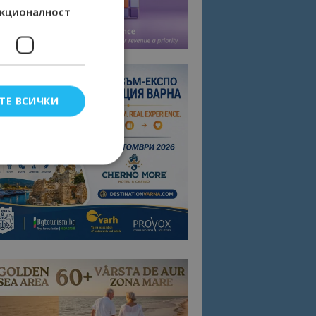
кционалност
ТЕ ВСИЧКИ
елско влизане и
тки.
омните съгласието
квитки на сайта.