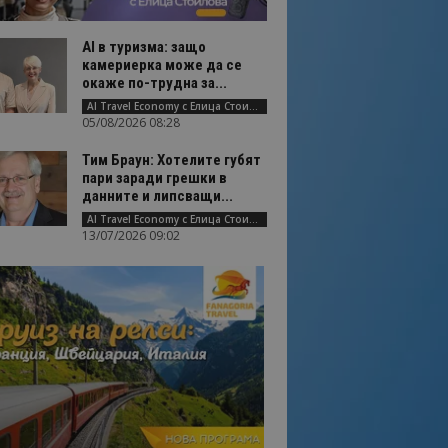
AI в туризма: защо
камериерка може да се
окаже по-трудна за...
AI Travel Economy с Елица Стоилова
05/08/2026 08:28
Тим Браун: Хотелите губят
пари заради грешки в
данните и липсващи...
AI Travel Economy с Елица Стоилова
13/07/2026 09:02