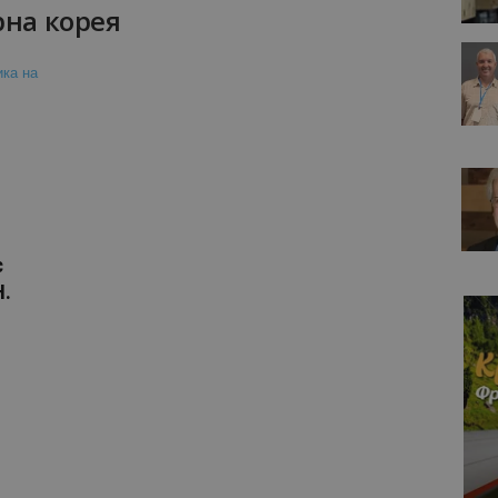
рна корея
с
Н.