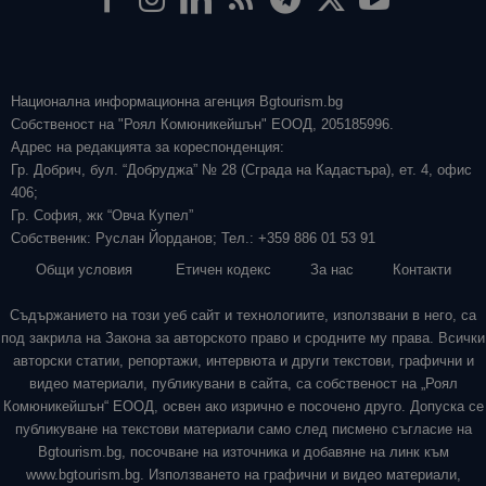
Национална информационна агенция Bgtourism.bg
Собственост на "Роял Комюникейшън" ЕООД, 205185996.
Адрес на редакцията за кореспонденция:
Гр. Добрич, бул. “Добруджа” № 28 (Сграда на Кадастъра), ет. 4, офис
406;
Гр. София, жк “Овча Купел”
Собственик: Руслан Йорданов; Тел.: +359 886 01 53 91
Общи условия
Етичен кодекс
За нас
Контакти
Съдържанието на този уеб сайт и технологиите, използвани в него, са
под закрила на Закона за авторското право и сродните му права. Всички
авторски статии, репортажи, интервюта и други текстови, графични и
видео материали, публикувани в сайта, са собственост на „Роял
Комюникейшън“ ЕООД, освен ако изрично е посочено друго. Допуска се
публикуване на текстови материали само след писмено съгласие на
Bgtourism.bg, посочване на източника и добавяне на линк към
www.bgtourism.bg. Използването на графични и видео материали,