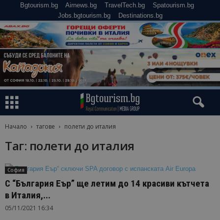
Bgtourism.bg
Airnews.bg
TravelTech.bg
Spatourism.bg
Jobs.bgtourism.bg
Destinations.bg
Начало
тагове
полети до италия
Таг: полети до италия
София
С “България Еър” ще летим до 14 красиви кътчета
в Италия,...
05/11/2021 16:34