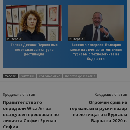
Интервю
Интервю
Галина Декова: Перник има
Анселмо Капороси: България
потенциал за културна
може да съчетае автентичния
дестинация
туризъм с технологиите на
бъдещето
ТАГОВЕ
WIZZ AIR
КОРОНАВИРУС
ПОЛЕТИ ДО ИТАЛИЯ
Предишна статия
Следваща статия
Правителството
Огромен срив на
определи Wizz Air за
германски и руски пазар
въздушен превозвач по
на летищата в Бургас и
линията София-Ереван-
Варна за 2020 г.
София