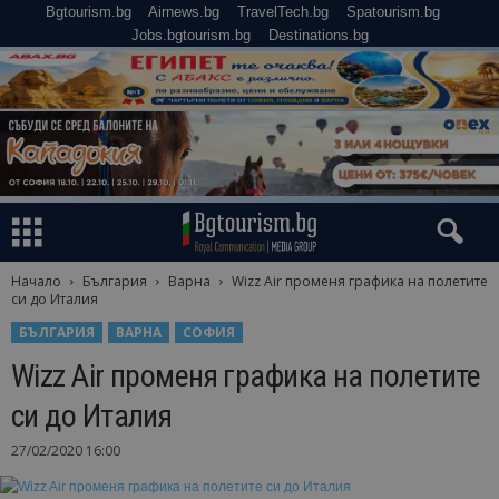
Bgtourism.bg
Airnews.bg
TravelTech.bg
Spatourism.bg
Jobs.bgtourism.bg
Destinations.bg
Начало
България
Варна
Wizz Air променя графика на полетите
си до Италия
БЪЛГАРИЯ
ВАРНА
СОФИЯ
Wizz Air променя графика на полетите
си до Италия
27/02/2020 16:00