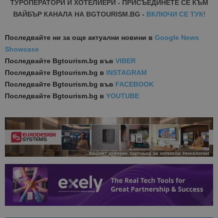
ТУРОПЕРАТОРИ И ХОТЕЛИЕРИ - ПРИСЪЕДИНЕТЕ СЕ КЪМ
ВАЙБЪР КАНАЛА НА BGTOURISM.BG -
ВКЛЮЧИ СЕ ТУК
!
Последвайте ни за още актуални новини
в
Google News
Showcase
Последвайте
Bgtourism.bg във
VIBER
Последвайте
Bgtourism.bg в
INSTAGRAM
Последвайте
Bgtourism.bg във
FACEBOOK
Последвайте
Bgtourism.bg в
YOUTUBE