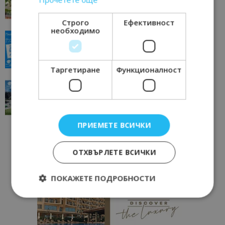
11/07/2026 11:22
Петрич
Строго
Ефективност
необходимо
“Пощенска картичка от…”: Пловдив, градът на
всички времена
23/06/2026 10:00
Пловдив
Таргетиране
Функционалност
“Пощенска картичка от…”: Перник – град на
традициите, културата и вдъхновяващите...
17/06/2026 09:01
Перник
ПРИЕМЕТЕ ВСИЧКИ
ОТХВЪРЛЕТЕ ВСИЧКИ
ПОКАЖЕТЕ ПОДРОБНОСТИ
Строго необходимо
Ефективност