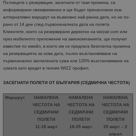
Пътниците с резервации, засегнати от тази промяна, са
информирани своевременно и ще бъдат пренасочени към
алтернативен маршрут на възможно най-ранна дата, но не по-
рано от 14 дни след първоначалната дата на полета.
Клиентите, които са резервирали директно на wizzair.com или
през мобилното приложение на авиокомпанията, ще получат
известие по имейл, в което им се предлага безплатна промяна
на резервацията за нова дата, пълно възстановяване на
първоначално заплатената сума или 120% възстановяване на
сумата като кредит в техния WIZZ профил.
ЗАСЕГНАТИ ПОЛЕТИ ОТ БЪЛГАРИЯ (СЕДМИЧНА ЧЕСТОТА)
Маршрут
НАМАЛЕНА
НАМАЛЕНА
НАМАЛЕНА
ЧЕСТОТА НА
ЧЕСТОТА НА
ЧЕСТОТА НА
СЕДМИЧНИ
СЕДМИЧНИ
СЕДМИЧНИ
ПОЛЕТИ
ПОЛЕТИ
ПОЛЕТИ
11-18 март
18-25 март
25 март – 2
април