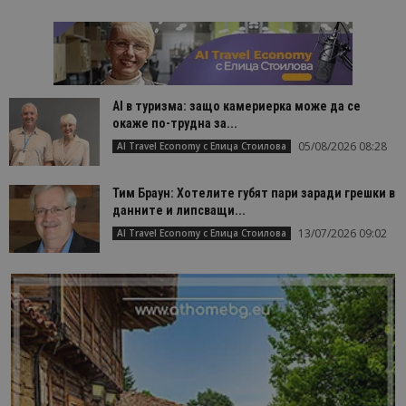
AI в туризма: защо камериерка може да се
окаже по-трудна за...
05/08/2026 08:28
AI Travel Economy с Елица Стоилова
Тим Браун: Хотелите губят пари заради грешки в
данните и липсващи...
13/07/2026 09:02
AI Travel Economy с Елица Стоилова