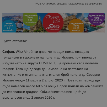
Wizz Air променя графика на полетите си до Италия
Чуйте статията:
София.
Wizz Air обяви днес, че поради намаляващата
тенденция в търсенето на полети до Италия, причинена от
избухването на вируса COVID-19, ще промени своя полетен
график. Това ще доведе до намаляне на честотата на
изпълнение и отмяна на значителен брой полети до Северна
Италия между 11 март и 2 април 2020 г. През този период ще
бъде намален около 60% от общия брой полети на компанията
до италиански градове. Обичайният график ще бъде
възстановен след 2 април 2020 г.