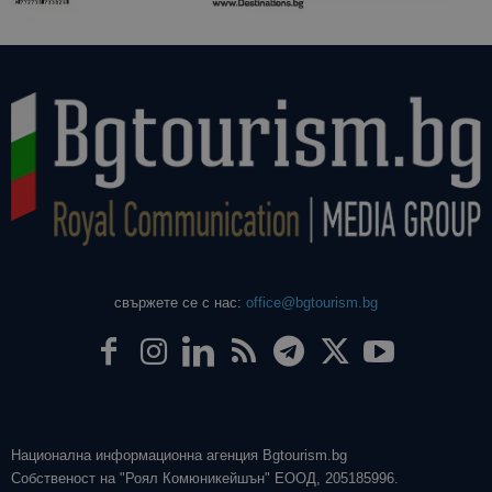
свържете се с нас:
office@bgtourism.bg
Национална информационна агенция Bgtourism.bg
Собственост на "Роял Комюникейшън" ЕООД, 205185996.