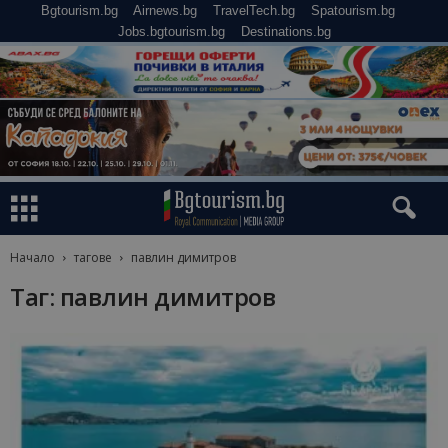
Bgtourism.bg
Airnews.bg
TravelTech.bg
Spatourism.bg
Jobs.bgtourism.bg
Destinations.bg
Начало
тагове
павлин димитров
Таг: павлин димитров