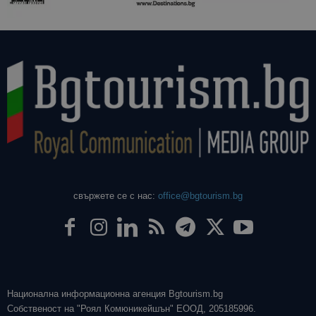
свържете се с нас:
office@bgtourism.bg
Национална информационна агенция Bgtourism.bg
Собственост на "Роял Комюникейшън" ЕООД, 205185996.