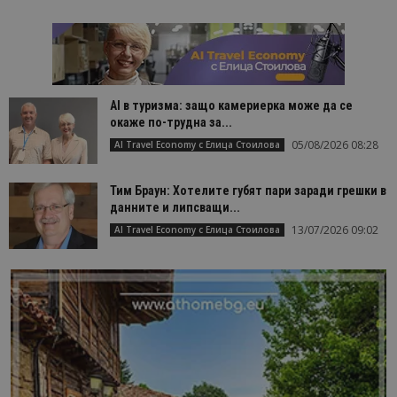
AI в туризма: защо камериерка може да се
окаже по-трудна за...
05/08/2026 08:28
AI Travel Economy с Елица Стоилова
Тим Браун: Хотелите губят пари заради грешки в
данните и липсващи...
13/07/2026 09:02
AI Travel Economy с Елица Стоилова