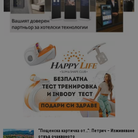
“Пощенска картичка от…”: Петрич – Изживяване
отвъд очакваното