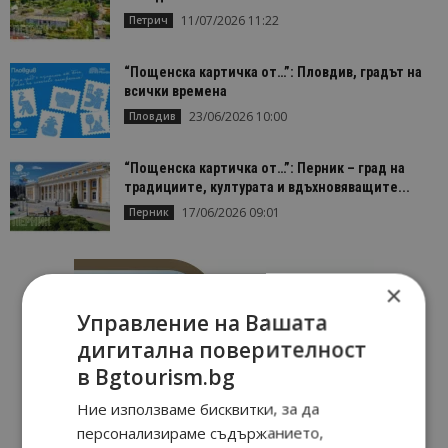
11/07/2026 11:22
Петрич
“Пощенска картичка от…”: Пловдив, градът на
всички времена
23/06/2026 10:00
Пловдив
“Пощенска картичка от…”: Перник – град на
традициите, културата и вдъхновяващите...
17/06/2026 09:01
Перник
×
Управление на Вашата
дигитална поверителност
в Bgtourism.bg
Ние използваме бисквитки, за да
персонализираме съдържанието,