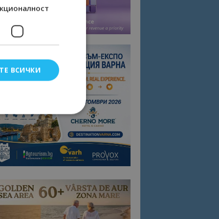
кционалност
ТЕ ВСИЧКИ
елско влизане и
тки.
омните съгласието
квитки на сайта.