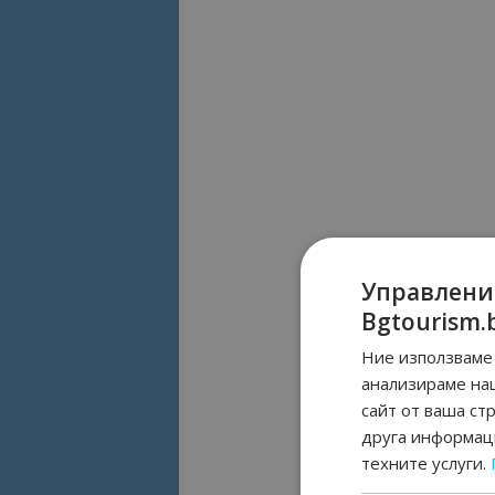
Управлени
Bgtourism.
Ние използваме 
анализираме на
сайт от ваша ст
друга информаци
техните услуги.