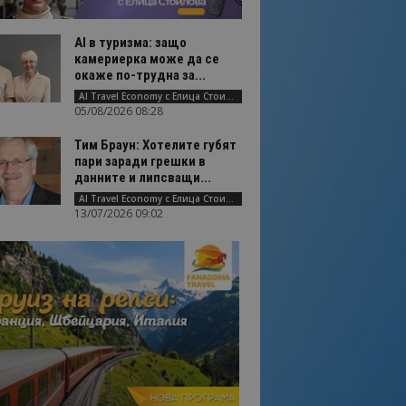
AI в туризма: защо
камериерка може да се
окаже по-трудна за...
AI Travel Economy с Елица Стоилова
05/08/2026 08:28
Тим Браун: Хотелите губят
пари заради грешки в
данните и липсващи...
AI Travel Economy с Елица Стоилова
13/07/2026 09:02