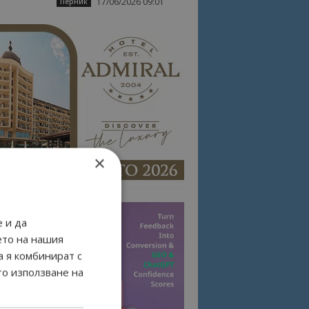
17/06/2026 09:01
Перник
×
 и да
ето на нашия
а я комбинират с
то използване на