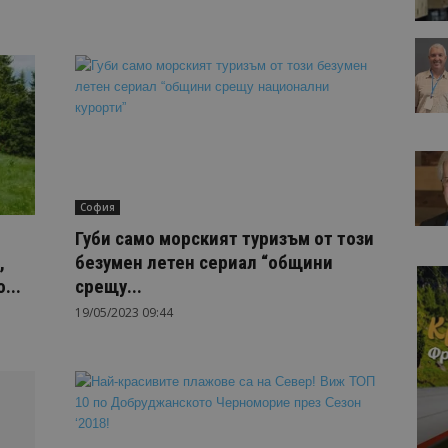
София
Губи само морският туризъм от този
,
безумен летен сериал “общини
...
срещу...
19/05/2023 09:44