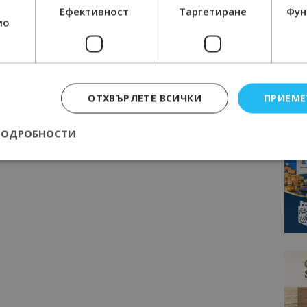
Ефективност
Таргетиране
Фун
мо
ОТХВЪРЛЕТЕ ВСИЧКИ
ПРИЕМЕ
ПОДРОБНОСТИ
Строго необходимо
Ефективност
Таргетиране
Функционалност
е бисквитки позволяват основната функционалност на уебсайта, като потребит
нта. Уебсайтът не може да се използва правилно без строго необходими бискви
Доставчик
/
Валиден
Описание
Домейн
до
epted
lisandraramos.com
7 дни
Тази бисквитка се използва, за да зап
bgtourism.bg
на потребителя за използването на бис