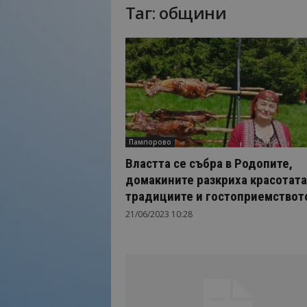
Таг: общини
Н
а
й
-
в
а
ж
н
о
Пампорово
т
о
Властта се събра в Родопите,
о
домакините разкриха красотата
т
традициите и гостоприемството
т
21/06/2023 10:28
у
р
и
з
м
а
!