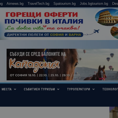
bg
Airnews.bg
TravelTech.bg
Spatourism.bg
Jobs.bgtourism.bg
Des
МЕСТА
СЪБИТИЕН ТУРИЗЪМ
ТУРОПЕРАТОРИ
ТЕХНОЛО