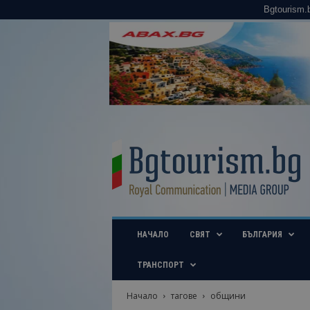
Bgtourism.
B
g
t
o
u
r
i
НАЧАЛО
СВЯТ
БЪЛГАРИЯ
s
m
.
ТРАНСПОРТ
b
g
Начало
тагове
общини
–