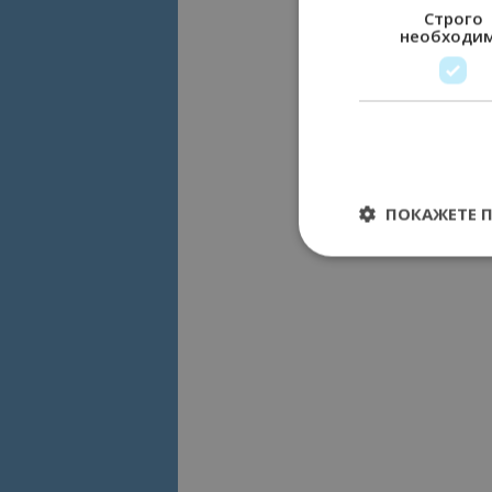
Строго
необходи
ПОКАЖЕТЕ 
Строго необходимит
управление на акау
Име
cookie_notice_acc