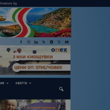
tinations.bg
ГИИ
ОФЕРТИ