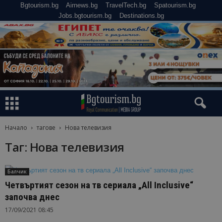
Bgtourism.bg
Airnews.bg
TravelTech.bg
Spatourism.bg
Jobs.bgtourism.bg
Destinations.bg
Начало
тагове
Нова телевизия
Таг: Нова телевизия
Балчик
Четвъртият сезон на тв сериала „All Inclusive“
започва днес
17/09/2021 08:45