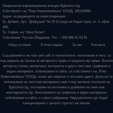
Национална информационна агенция Bgtourism.bg
Собственост на "Роял Комюникейшън" ЕООД, 205185996.
Адрес на редакцията за кореспонденция:
Гр. Добрич, бул. “Добруджа” № 28 (Сграда на Кадастъра), ет. 4, офис
406;
Гр. София, жк “Овча Купел”
Собственик: Руслан Йорданов; Тел.: +359 886 01 53 91
Общи условия
Етичен кодекс
За нас
Контакти
Съдържанието на този уеб сайт и технологиите, използвани в него, са
под закрила на Закона за авторското право и сродните му права. Всички
авторски статии, репортажи, интервюта и други текстови, графични и
видео материали, публикувани в сайта, са собственост на „Роял
Комюникейшън“ ЕООД, освен ако изрично е посочено друго. Допуска се
публикуване на текстови материали само след писмено съгласие на
Bgtourism.bg, посочване на източника и добавяне на линк към
www.bgtourism.bg. Използването на графични и видео материали,
публикувани в сайта, е строго забранено. Нарушителите ще бъдат
санкционирани с цялата строгост на закона.