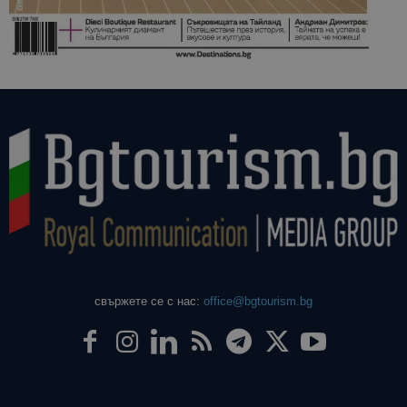
свържете се с нас:
office@bgtourism.bg