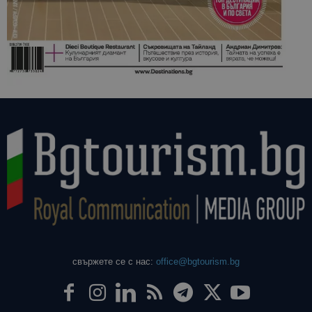
свържете се с нас:
office@bgtourism.bg