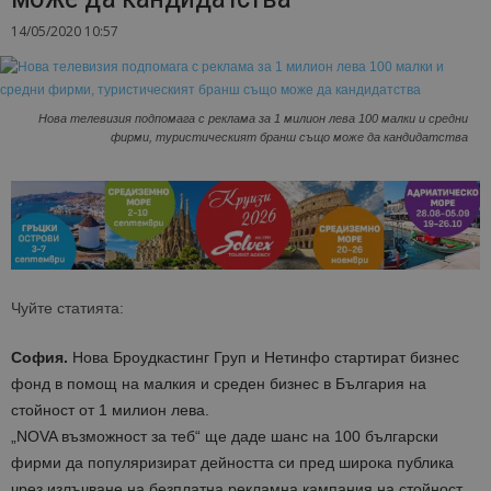
14/05/2020 10:57
Нова телевизия подпомага с реклама за 1 милион лева 100 малки и средни
фирми, туристическият бранш също може да кандидатства
Чуйте статията:
София.
Нова Броудкастинг Груп и Нетинфо стартират бизнес
фонд в помощ на малкия и среден бизнес в България на
стойност от 1 милион лева.
„NOVA възможност за теб“ ще даде шанс на 100 български
фирми да популяризират дейността си пред широка публика
чрез излъчване на безплатна рекламна кампания на стойност