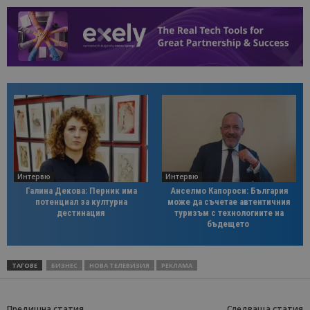
Интервю
Интервю
Галина Декова: Перник има
Анселмо Капороси: България
потенциал за културна
може да съчетае автентичния
дестинация
туризъм с технологиите на
бъдещето
ТАГОВЕ
БИЗНЕС
НОВА ТЕЛЕВИЗИЯ
РЕКЛАМА
Предишна статия
Следваща статия