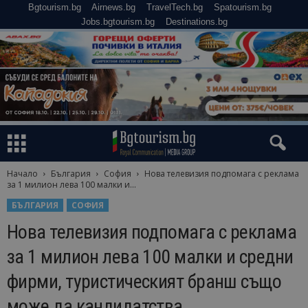
Bgtourism.bg
Airnews.bg
TravelTech.bg
Spatourism.bg
Jobs.bgtourism.bg
Destinations.bg
Начало
България
София
Нова телевизия подпомага с реклама
за 1 милион лева 100 малки и...
БЪЛГАРИЯ
СОФИЯ
Нова телевизия подпомага с реклама
за 1 милион лева 100 малки и средни
фирми, туристическият бранш също
може да кандидатства