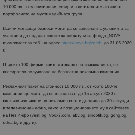
10 000 лв. в телевизионния ефир и в дигиталните активи от
портфолиото на мултимедийната група.
Всички желаещи бизнеси могат да се запознаят с условията за
участие и да подадат своите кандидатури за фонда „NOVA
възможност за теб“ на адрес
https://nova.bg/zateb
до 31.05.2020
г.
Първите 100 фирми, които отговарят на изискванията, се
класират за получаване на безплатна рекламна кампания.
Рекламният пакет на стойност 10 000 лв., от който 100-те
компании ще могат да се възползват до 15 август 2020 г.,
включва излъчване на рекламен спот с дължина до 30-секунди
в телевизионен ефир, както и позиционирането му в сайтовете
на Нет Инфо (vesti.bg, Vbox7.com, abv.bg, sinoptik.bg, gong.bg,
edna.bg и други).