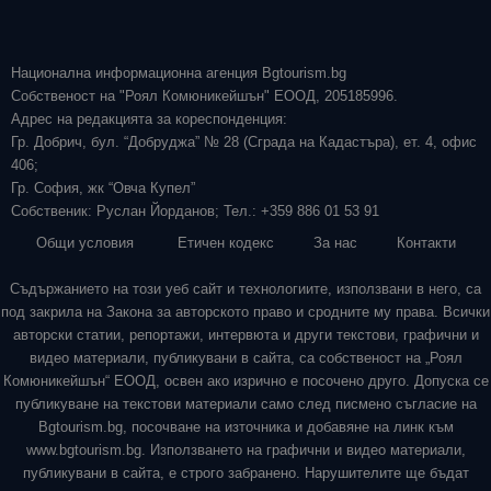
Национална информационна агенция Bgtourism.bg
Собственост на "Роял Комюникейшън" ЕООД, 205185996.
Адрес на редакцията за кореспонденция:
Гр. Добрич, бул. “Добруджа” № 28 (Сграда на Кадастъра), ет. 4, офис
406;
Гр. София, жк “Овча Купел”
Собственик: Руслан Йорданов; Тел.: +359 886 01 53 91
Общи условия
Етичен кодекс
За нас
Контакти
Съдържанието на този уеб сайт и технологиите, използвани в него, са
под закрила на Закона за авторското право и сродните му права. Всички
авторски статии, репортажи, интервюта и други текстови, графични и
видео материали, публикувани в сайта, са собственост на „Роял
Комюникейшън“ ЕООД, освен ако изрично е посочено друго. Допуска се
публикуване на текстови материали само след писмено съгласие на
Bgtourism.bg, посочване на източника и добавяне на линк към
www.bgtourism.bg. Използването на графични и видео материали,
публикувани в сайта, е строго забранено. Нарушителите ще бъдат