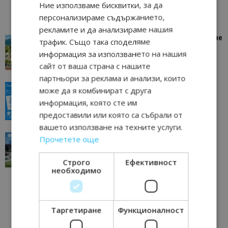
Ние използваме бисквитки, за да
персонализираме съдържанието,
рекламите и да анализираме нашия
“Пощенска картичка от…”: Петрич – Изживяване
трафик. Също така споделяме
отвъд очакваното
информация за използването на нашия
11/07/2026 11:22
Петрич
сайт от ваша страна с нашите
партньори за реклама и анализи, които
“Пощенска картичка от…”: Пловдив, градът на
може да я комбинират с друга
всички времена
информация, която сте им
23/06/2026 10:00
Пловдив
предоставили или която са събрали от
вашето използване на техните услуги.
“Пощенска картичка от…”: Перник – град на
Прочетете още
традициите, културата и вдъхновяващите...
17/06/2026 09:01
Перник
Строго
Ефективност
необходимо
Таргетиране
Функционалност