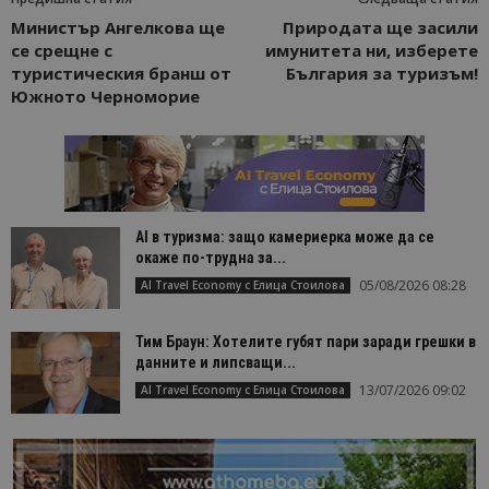
Министър Ангелкова ще
Природата ще засили
се срещне с
имунитета ни, изберете
туристическия бранш от
България за туризъм!
Южното Черноморие
AI в туризма: защо камериерка може да се
окаже по-трудна за...
05/08/2026 08:28
AI Travel Economy с Елица Стоилова
Тим Браун: Хотелите губят пари заради грешки в
данните и липсващи...
13/07/2026 09:02
AI Travel Economy с Елица Стоилова