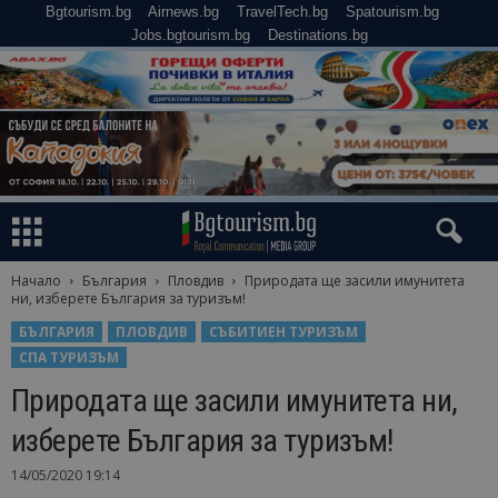
Bgtourism.bg
Airnews.bg
TravelTech.bg
Spatourism.bg
Jobs.bgtourism.bg
Destinations.bg
Начало
България
Пловдив
Природата ще засили имунитета
ни, изберете България за туризъм!
БЪЛГАРИЯ
ПЛОВДИВ
СЪБИТИЕН ТУРИЗЪМ
СПА ТУРИЗЪМ
Природата ще засили имунитета ни,
изберете България за туризъм!
14/05/2020 19:14