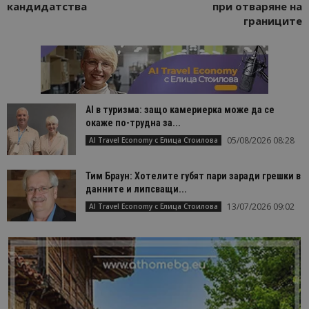
кандидатства
при отваряне на
границите
AI в туризма: защо камериерка може да се
окаже по-трудна за...
05/08/2026 08:28
AI Travel Economy с Елица Стоилова
Тим Браун: Хотелите губят пари заради грешки в
данните и липсващи...
13/07/2026 09:02
AI Travel Economy с Елица Стоилова