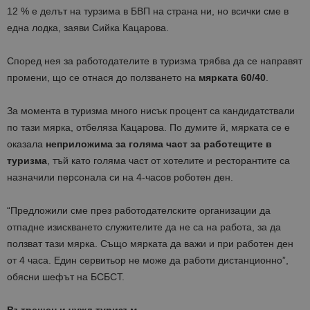
12 % е делът на турзима в БВП на страна ни, но всички сме в
една лодка, заяви Сийка Кацарова.
Според нея за работодателите в туризма трябва да се направят
промени, що се отнася до ползването на
мярката 60/40
.
За момента в туризма много нисък процент са кандидатствали
по тази мярка, отбеляза Кацарова. По думите й, мярката се е
оказала
неприложима за голяма част за работещите в
туризма
, тъй като голяма част от хотелите и ресторантите са
назначили персонала си на 4-часов роботен ден.
“Предложили сме през работодателските организации да
отпадне изискването служителите да не са на работа, за да
ползват тази мярка. Също мярката да важи и при работен ден
от 4 часа. Един сервитьор не може да работи дистанционно”,
обясни шефът на БСБСТ.