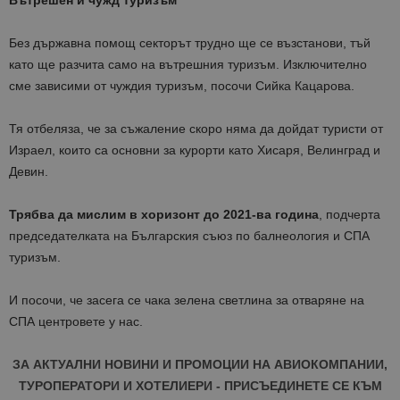
Вътрешен и чужд туризъм
Без държавна помощ секторът трудно ще се възстанови, тъй
като ще разчита само на вътрешния туризъм. Изключително
сме зависими от чуждия туризъм, посочи Сийка Кацарова.
Тя отбеляза, че за съжаление скоро няма да дойдат туристи от
Израел, които са основни за курорти като Хисаря, Велинград и
Девин.
Трябва да мислим в хоризонт до 2021-ва година
, подчерта
председателката на Българския съюз по балнеология и СПА
туризъм.
И посочи, че засега се чака зелена светлина за отваряне на
СПА центровете у нас.
ЗА АКТУАЛНИ НОВИНИ И ПРОМОЦИИ НА АВИОКОМПАНИИ,
ТУРОПЕРАТОРИ И ХОТЕЛИЕРИ - ПРИСЪЕДИНЕТЕ СЕ КЪМ