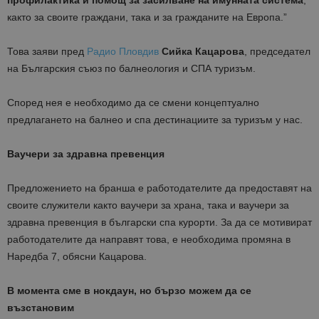
профилактика и помощ за засилване на имунната система
,
както за своите граждани, така и за гражданите на Европа.”
Това заяви пред
Радио Пловдив
Сийка Кацарова
, председател
на Българския съюз по балнеология и СПА туризъм.
Според нея е необходимо да се смени концептуално
предлагането на балнео и спа дестинациите за туризъм у нас.
Ваучери за здравна превенция
Предложението на бранша е работодателите да предоставят на
своите служители както ваучери за храна, така и ваучери за
здравна превенция в български спа курорти. За да се мотивират
работодателите да направят това, е необходима промяна в
Наредба 7, обясни Кацарова.
В момента сме в нокдаун, но бързо можем да се
възстановим