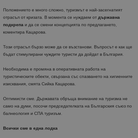
Положението е много сложно, туризмът е най-засегнатият
отрасъл от кризата. В момента се нуждаем от
държавна
подкрепа
и да се смени концепцията по предлагането,
коментира Кацарова.
Този отрасъл бързо може да се възстанови. Въпросът е как ще
бъдат стимулирани чуждите туристи да дойдат в България.
Необходима е промяна в оперативната работа на
туристическите обекти, свързана със спазването на хигиенните
изисквания, смята Сийка Кацарова.
Оптимисти сме. Държавата обръща внимание на туризма не
само на думи, посочи председателката на Българския съюз по
балнеология и СПА туризъм.
Всички сме в една лодка