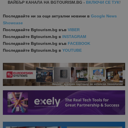
ВАЙБЪР КАНАЛА НА BGTOURISM.BG -
ВКЛЮЧИ СЕ ТУК
!
Последвайте ни за още актуални новини
в
Google News
Showcase
Последвайте
Bgtourism.bg във
VIBER
Последвайте
Bgtourism.bg в
INSTAGRAM
Последвайте
Bgtourism.bg във
FACEBOOK
Последвайте
Bgtourism.bg в
YOUTUBE