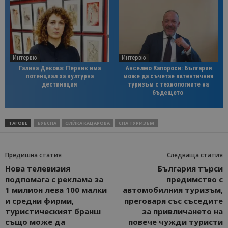
Интервю
Интервю
Галина Декова: Перник има
Анселмо Капороси: България
потенциал за културна
може да съчетае автентичния
дестинация
туризъм с технологиите на
бъдещето
ТАГОВЕ
БУБСПА
СИЙКА КАЦАРОВА
СПА ТУРИЗЪМ
Предишна статия
Следваща статия
Нова телевизия
България търси
подпомага с реклама за
предимство с
1 милион лева 100 малки
автомобилния туризъм,
и средни фирми,
преговаря със съседите
туристическият бранш
за привличането на
също може да
повече чужди туристи