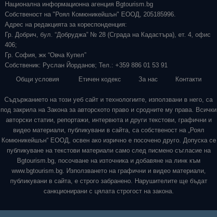
Национална информационна агенция Bgtourism.bg
Собственост на "Роял Комюникейшън" ЕООД, 205185996.
Адрес на редакцията за кореспонденция:
Гр. Добрич, бул. “Добруджа” № 28 (Сграда на Кадастъра), ет. 4, офис
406;
Гр. София, жк “Овча Купел”
Собственик: Руслан Йорданов; Тел.: +359 886 01 53 91
Общи условия
Етичен кодекс
За нас
Контакти
Съдържанието на този уеб сайт и технологиите, използвани в него, са
под закрила на Закона за авторското право и сродните му права. Всички
авторски статии, репортажи, интервюта и други текстови, графични и
видео материали, публикувани в сайта, са собственост на „Роял
Комюникейшън“ ЕООД, освен ако изрично е посочено друго. Допуска се
публикуване на текстови материали само след писмено съгласие на
Bgtourism.bg, посочване на източника и добавяне на линк към
www.bgtourism.bg. Използването на графични и видео материали,
публикувани в сайта, е строго забранено. Нарушителите ще бъдат
санкционирани с цялата строгост на закона.