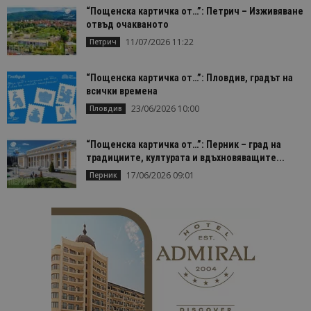
Строго необходимо
Ефективност
“Пощенска картичка от…”: Петрич – Изживяване
Таргетиране
Функционалност
отвъд очакваното
11/07/2026 11:22
Петрич
Строго необходимите бисквитки позволяват
основната функционалност на уебсайта, като
потребителско влизане и управление на
“Пощенска картичка от…”: Пловдив, градът на
акаунта. Уебсайтът не може да се използва
всички времена
правилно без строго необходими бисквитки.
23/06/2026 10:00
Пловдив
Доставчик
/
Валиден
Име
Оп
Домейн
до
“Пощенска картичка от…”: Перник – град на
cookie_notice_accepted
lisandraramos.com
7 дни
Таз
bgtourism.bg
бис
традициите, културата и вдъхновяващите...
изп
17/06/2026 09:01
да 
Перник
съг
на
пот
за
изп
на 
на 