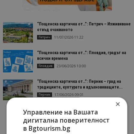
“Пощенска картичка от…”: Петрич – Изживяване
отвъд очакваното
11/07/2026 11:22
Петрич
“Пощенска картичка от…”: Пловдив, градът на
всички времена
23/06/2026 10:00
Пловдив
“Пощенска картичка от…”: Перник – град на
традициите, културата и вдъхновяващите...
17/06/2026 09:01
Перник
×
Управление на Вашата
дигитална поверителност
в Bgtourism.bg