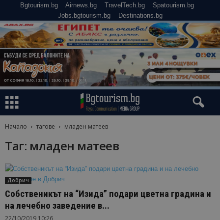
Bgtourism.bg
Airnews.bg
TravelTech.bg
Spatourism.bg
Jobs.bgtourism.bg
Destinations.bg
Начало
тагове
младен матеев
Таг: младен матеев
Добрич
Собственикът на “Изида” подари цветна градина и
на лечебно заведение в...
22/10/2019 10:26