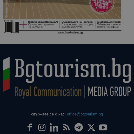
свържете се с нас:
office@bgtourism.bg