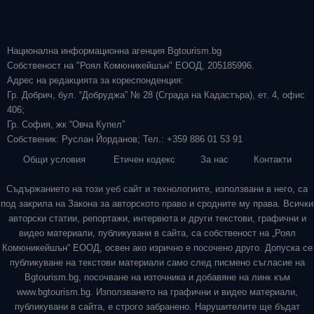
Национална информационна агенция Bgtourism.bg
Собственост на "Роял Комюникейшън" ЕООД, 205185996.
Адрес на редакцията за кореспонденция:
Гр. Добрич, бул. “Добруджа” № 28 (Сграда на Кадастъра), ет. 4, офис
406;
Гр. София, жк “Овча Купел”
Собственик: Руслан Йорданов; Тел.: +359 886 01 53 91
Общи условия
Етичен кодекс
За нас
Контакти
Съдържанието на този уеб сайт и технологиите, използвани в него, са
под закрила на Закона за авторското право и сродните му права. Всички
авторски статии, репортажи, интервюта и други текстови, графични и
видео материали, публикувани в сайта, са собственост на „Роял
Комюникейшън“ ЕООД, освен ако изрично е посочено друго. Допуска се
публикуване на текстови материали само след писмено съгласие на
Bgtourism.bg, посочване на източника и добавяне на линк към
www.bgtourism.bg. Използването на графични и видео материали,
публикувани в сайта, е строго забранено. Нарушителите ще бъдат