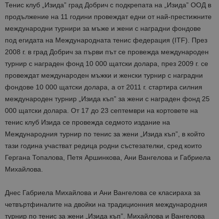
Тенис клуб „Изида” град Добрич с подкрепата на „Изида” ООД в
продължение на 11 години провеждат едни от най-престижните
международни турнири за мъже и жени с наградни фондове
под егидата на Международната тенис федерация (ITF). През
2008 г. в град Добрич за първи път се провежда международен
турнир с награден фонд 10 000 щатски долара, през 2009 г. се
провеждат международен мъжки и женски турнир с наградни
фондове 10 000 щатски долара, а от 2011 г. стартира силния
международен турнир „Изида къп” за жени с награден фонд 25
000 щатски долара. От 17 до 23 септември на кортовете на
тенис клуб Изида се провежда седмото издание на
Международния турнир по тенис за жени „Изида къп”, в който
тази година участват редица родни състезателки, сред които
Гергана Топалова, Петя Аршинкова, Ани Вангелова и Габриела
Михайлова.
Днес Габриела Михайлова и Ани Вангелова се класираха за
четвъртфиналите на двойки на традиционния международния
турнир по тенис за жени „Изида къп”. Михайлова и Вангелова