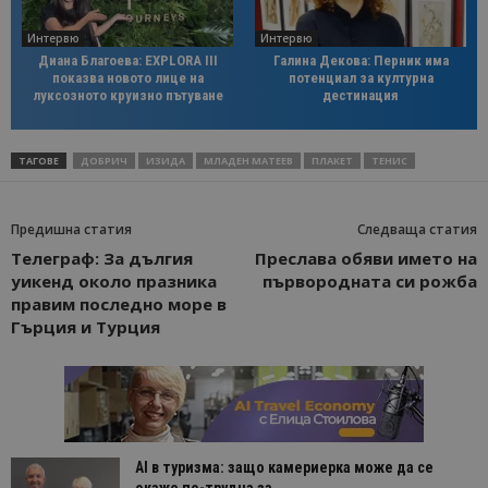
Интервю
Интервю
Диана Благоева: EXPLORA III
Галина Декова: Перник има
показва новото лице на
потенциал за културна
луксозното круизно пътуване
дестинация
ТАГОВЕ
ДОБРИЧ
ИЗИДА
МЛАДЕН МАТЕЕВ
ПЛАКЕТ
ТЕНИС
Предишна статия
Следваща статия
Телеграф: За дългия
Преслава обяви името на
уикенд около празника
първородната си рожба
правим последно море в
Гърция и Турция
AI в туризма: защо камериерка може да се
окаже по-трудна за...