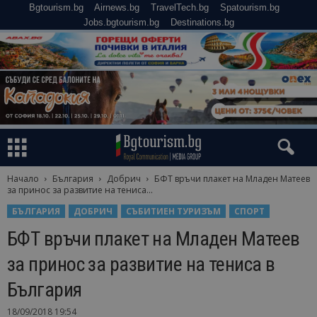
Bgtourism.bg
Airnews.bg
TravelTech.bg
Spatourism.bg
Jobs.bgtourism.bg
Destinations.bg
Начало
България
Добрич
БФТ връчи плакет на Младен Матеев
за принос за развитие на тениса...
БЪЛГАРИЯ
ДОБРИЧ
СЪБИТИЕН ТУРИЗЪМ
СПОРТ
БФТ връчи плакет на Младен Матеев
за принос за развитие на тениса в
България
18/09/2018 19:54