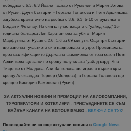
победиха с 6:3, 6:3 Йоана Гаспар от Румъния и Мария Зотова
от Русия. Други българки – Гергана Топалова и Петя Аршинкова
загубиха драматично на двойки с 3:6, 6:3, 5-10 от румънките
Богдан и Фетачау. На сингъл участващата с “уайлд кард” 15-
годишна българка Лия Каратанчева загуби от Мария
Марфутина от Русия с 2:6, 1:6 за 69 минути. Още три българки
ще започват участието си в надпреварата утре. Преминалата
през квалификациите Държавна шампионка от този сезон Петя
Аршинкова ще започне срещу получилата “уайлд кард” Яна
Тищенко от Молдова. Ани Вангелова ще играе в първия кръг
срещу Александра Перпер (Молдова), а Гергана Толапова ще
срещне Виктория Каменская (Русия).
ЗА АКТУАЛНИ НОВИНИ И ПРОМОЦИИ НА АВИОКОМПАНИИ,
ТУРОПЕРАТОРИ И ХОТЕЛИЕРИ - ПРИСЪЕДИНЕТЕ СЕ КЪМ
ВАЙБЪР КАНАЛА НА BGTOURISM.BG -
ВКЛЮЧИ СЕ ТУК
!
Последвайте ни за още актуални новини
в
Google News