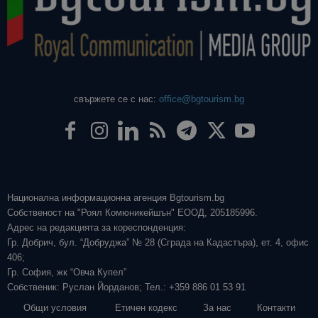
свържете се с нас:
office@bgtourism.bg
Национална информационна агенция Bgtourism.bg
Собственост на "Роял Комюникейшън" ЕООД, 205185996.
Адрес на редакцията за кореспонденция:
Гр. Добрич, бул. “Добруджа” № 28 (Сграда на Кадастъра), ет. 4, офис
406;
Гр. София, жк “Овча Купел”
Собственик: Руслан Йорданов; Тел.: +359 886 01 53 91
Общи условия
Етичен кодекс
За нас
Контакти