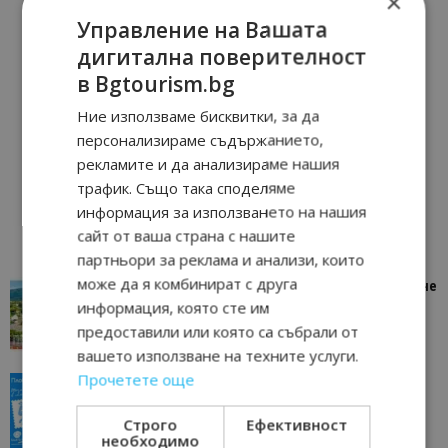
×
Управление на Вашата
дигитална поверителност
в Bgtourism.bg
Ние използваме бисквитки, за да
персонализираме съдържанието,
рекламите и да анализираме нашия
трафик. Също така споделяме
информация за използването на нашия
сайт от ваша страна с нашите
партньори за реклама и анализи, които
може да я комбинират с друга
“Пощенска картичка от…”: Петрич – Изживяване
информация, която сте им
отвъд очакваното
предоставили или която са събрали от
11/07/2026 11:22
Петрич
вашето използване на техните услуги.
Прочетете още
“Пощенска картичка от…”: Пловдив, градът на
всички времена
Строго
Ефективност
23/06/2026 10:00
Пловдив
необходимо