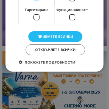
Таргетиране
Функционалност
ПРИЕМЕТЕ ВСИЧКИ
ОТХВЪРЛЕТЕ ВСИЧКИ
ПОКАЖЕТЕ ПОДРОБНОСТИ
Строго необходимо
Ефективност
Таргетиране
Функционалност
Строго необходимите бисквитки позволяват
основната функционалност на уебсайта, като
потребителско влизане и управление на
акаунта. Уебсайтът не може да се използва