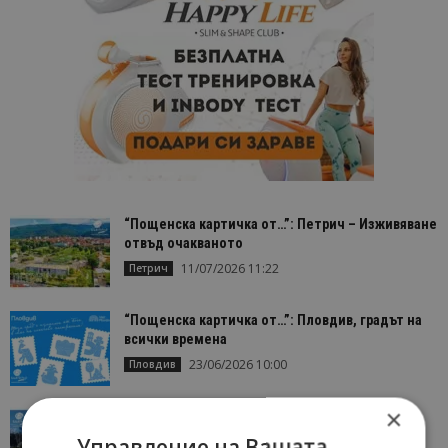
“Пощенска картичка от…”: Петрич – Изживяване
отвъд очакваното
11/07/2026 11:22
Петрич
“Пощенска картичка от…”: Пловдив, градът на
всички времена
23/06/2026 10:00
Пловдив
×
“Пощенска картичка от…”: Перник – град на
традициите, културата и вдъхновяващите...
Управление на Вашата