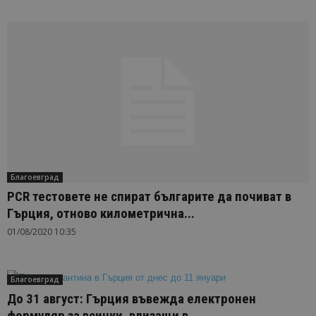
Благоевград
PCR тестовете не спират българите да почиват в
Гърция, отново километрична...
01/08/2020 10:35
Благоевград
До 31 август: Гърция въвежда електронен
формуляр за всички, влизащи в...