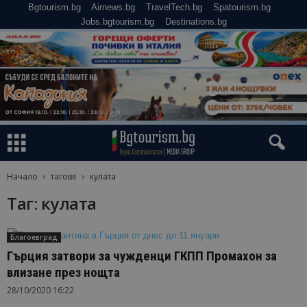
Bgtourism.bg
Airnews.bg
TravelTech.bg
Spatourism.bg
Jobs.bgtourism.bg
Destinations.bg
Начало
тагове
кулата
Таг: кулата
Благоевград
Гърция затвори за чужденци ГКПП Промахон за
влизане през нощта
28/10/2020 16:22