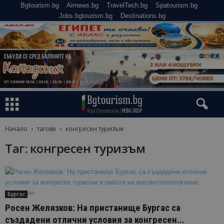
Bgtourism.bg
Airnews.bg
TravelTech.bg
Spatourism.bg
Jobs.bgtourism.bg
Destinations.bg
Начало
тагове
конгресен туризъм
Таг: конгресен туризъм
Бургас
Росен Желязков: На пристанище Бургас са
създадени отлични условия за конгресен...