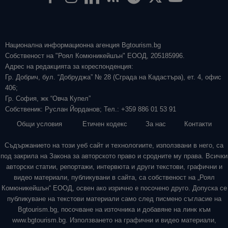
Национална информационна агенция Bgtourism.bg
Собственост на "Роял Комюникейшън" ЕООД, 205185996.
Адрес на редакцията за кореспонденция:
Гр. Добрич, бул. “Добруджа” № 28 (Сграда на Кадастъра), ет. 4, офис
406;
Гр. София, жк “Овча Купел”
Собственик: Руслан Йорданов; Тел.: +359 886 01 53 91
Общи условия
Етичен кодекс
За нас
Контакти
Съдържанието на този уеб сайт и технологиите, използвани в него, са
под закрила на Закона за авторското право и сродните му права. Всички
авторски статии, репортажи, интервюта и други текстови, графични и
видео материали, публикувани в сайта, са собственост на „Роял
Комюникейшън“ ЕООД, освен ако изрично е посочено друго. Допуска се
публикуване на текстови материали само след писмено съгласие на
Bgtourism.bg, посочване на източника и добавяне на линк към
www.bgtourism.bg. Използването на графични и видео материали,