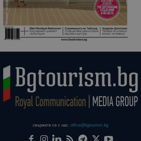
свържете се с нас:
office@bgtourism.bg