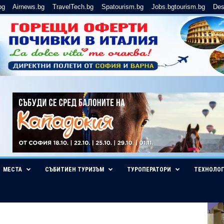
bg
Airnews.bg
TravelTech.bg
Spatourism.bg
Jobs.bgtourism.bg
Des
МЕСТА
СЪБИТИЕН ТУРИЗЪМ
ТУРОПЕРАТОРИ
ТЕХНОЛО