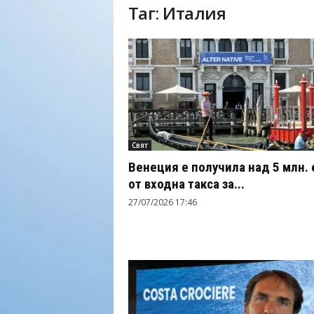
Таг: Италия
Н
а
й
-
в
а
ж
н
о
Свят
т
о
Венеция е получила над 5 млн. 
о
от входна такса за...
т
27/07/2026 17:46
т
у
р
и
з
м
а
!