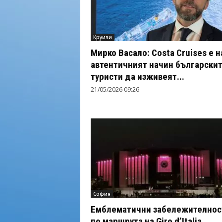
Круизи
Мирко Васало: Costa Cruises е н
автентичният начин български
туристи да изживеят...
21/05/2026 09:26
София
Емблематични забележителнос
по маршрута на Giro d’Italia