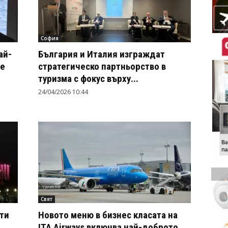
София
ай-
България и Италия изграждат
те
стратегическо партньорство в
туризма с фокус върху...
24/04/2026 10:44
Свят
ти
Новото меню в бизнес класата на
ITA Airways включва най-доброто