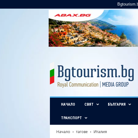
Bgtourism.
B
g
t
o
u
r
i
НАЧАЛО
СВЯТ
БЪЛГАРИЯ
s
m
.
ТРАНСПОРТ
b
g
Начало
тагове
Италия
–