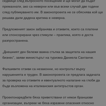
седмици след въпросното посещение и ще могат да бъдат
премахнати, ако са неверни или във всеки случай две години
след публикуването им. В законопроекта не се обяснява кой ще
решава дали дадена критика е невярна.
Предложеният закон забранява и отзивите, които са платени
или спонсорирани чрез стимули – практика, която е доста
разпространена.
„Днешният ден бележи важна стъпка за защитата на нашия
бизнес“, заяви министърът на туризма Даниела Сантанче.
Фалшивите отзиви са незаконни, но контролът върху
нарушенията е труден. В законопроекта се предлага задачата
за проверка на отзивите и евентуалното налагане на глоби да
бъде възложена на италианския антитръстов орган.
Проектонаредбите бяха приветствани от някои браншови
организации, въпреки че бяха изразени опасения относно