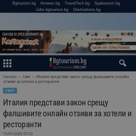
Bgtourism.bg
Airnews.bg
TravelTech.bg
Spatourism.bg
Jobs.bgtourism.bg
Destinations.bg
Начало
Свят
Италия представи закон срещу фалшивите онлайн
отзиви за хотели и ресторанти
СВЯТ
Италия представи закон срещу
фалшивите онлайн отзиви за хотели и
ресторанти
15/01/2025 07:23