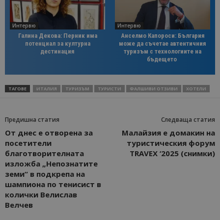
Интервю
Интервю
Галина Декова: Перник има
Анселмо Капороси: България
потенциал за културна
може да съчетае автентичния
дестинация
туризъм с технологиите на
бъдещето
ТАГОВЕ
ИТАЛИЯ
ТУРИЗЪМ
ТУРИСТИ
ФАЛШИВИ ОТЗИВИ
ХОТЕЛИ
Предишна статия
Следваща статия
От днес е отворена за
Малайзия е домакин на
посетители
туристическия форум
благотворителната
TRAVEX ‘2025 (снимки)
изложба „Непознатите
земи“ в подкрепа на
шампиона по тенисист в
колички Велислав
Велчев