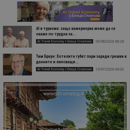
AI в туризма: защо камериерка може да се
окаже по-трудна за...
05/08/2026 08:28
AI Travel Economy с Елица Стоилова
Тим Браун: Хотелите губят пари заради грешки в
данните и липсващи...
13/07/2026 09:02
AI Travel Economy с Елица Стоилова