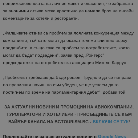
неприкосновеността на личния живот и опасения, че забраната
за анонимни отзиви може драстично да намали броя на онлайн
коментарите за хотели и ресторанти.
„Фалшивите отзиви са проблем за лоялната конкуренция между
компаниите, тъй като могат да окажат голямо влияние върху
продажбите, а също така са проблем за потребителите, които
могат да бъдат подведени“, заяви пред „Ройтерс“
председателят на потребителска асоциация Микеле Каррус.
„Проблемът трябваше да бъде решен. Трудно е да се направи
по правилния начин, но съм убеден, че ще успеем да го
постигнем по време на парламентарния дебат“, добави той.
ЗА АКТУАЛНИ НОВИНИ И ПРОМОЦИИ НА АВИОКОМПАНИИ,
ТУРОПЕРАТОРИ И ХОТЕЛИЕРИ - ПРИСЪЕДИНЕТЕ СЕ КЪМ
ВАЙБЪР КАНАЛА НА BGTOURISM.BG -
ВКЛЮЧИ СЕ ТУК
!
Последвайте ни за още актуални новини
в
Google News