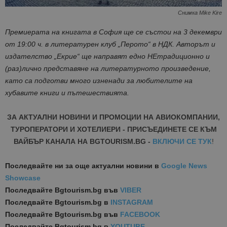
Снимка Mike Kire
Премиерата на книгата в София ще се състои на 3 декември
от 19:00 ч. в литературен клуб „Перото“ в НДК. Авторът и
издателство „Екрие“ ще направят едно НЕтрадиционно и
(раз)лично представяне на литературното произведение,
като са подготви много изненади за любителите на
хубавите книги и пътешествията.
ЗА АКТУАЛНИ НОВИНИ И ПРОМОЦИИ НА АВИОКОМПАНИИ,
ТУРОПЕРАТОРИ И ХОТЕЛИЕРИ - ПРИСЪЕДИНЕТЕ СЕ КЪМ
ВАЙБЪР КАНАЛА НА BGTOURISM.BG -
ВКЛЮЧИ СЕ ТУК
!
Последвайте ни за още актуални новини
в
Google News
Showcase
Последвайте
Bgtourism.bg във
VIBER
Последвайте
Bgtourism.bg в
INSTAGRAM
Последвайте
Bgtourism.bg във
FACEBOOK
Последвайте
Bgtourism.bg в
YOUTUBE