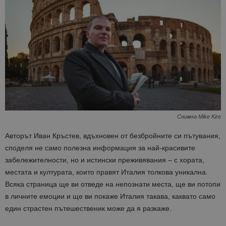
Снимка Mike Kire
Авторът Иван Кръстев, вдъхновен от безбройните си пътувания,
споделя не само полезна информация за най-красивите
забележителности, но и истински преживявания – с хората,
местата и културата, които правят Италия толкова уникална.
Всяка страница ще ви отведе на непознати места, ще ви потопи
в личните емоции и ще ви покаже Италия такава, каквато само
един страстен пътешественик може да я разкаже.