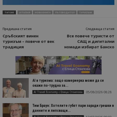
ТАГОВЕ
ИТАЛИЯ
НОВА КНИГА
ПЪТЕВОДИТЕЛ
ТУРИЗЪМ
Предишна статия
Следваща статия
Сръбският винен
Все повече туристи от
туризъм – повече от век
САЩ и дигитални
традиция
номади избират Банско
AI в туризма: защо камериерка може да се
окаже по-трудна за...
05/08/2026 08:28
AI Travel Economy с Елица Стоилова
Тим Браун: Хотелите губят пари заради грешки в
данните и липсващи...