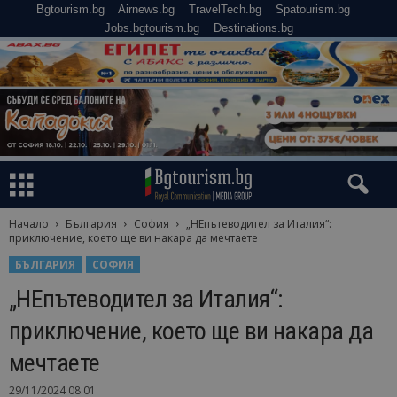
Bgtourism.bg
Airnews.bg
TravelTech.bg
Spatourism.bg
Jobs.bgtourism.bg
Destinations.bg
Начало
България
София
„НЕпътеводител за Италия“:
приключение, което ще ви накара да мечтаете
БЪЛГАРИЯ
СОФИЯ
„НЕпътеводител за Италия“:
приключение, което ще ви накара да
мечтаете
29/11/2024 08:01