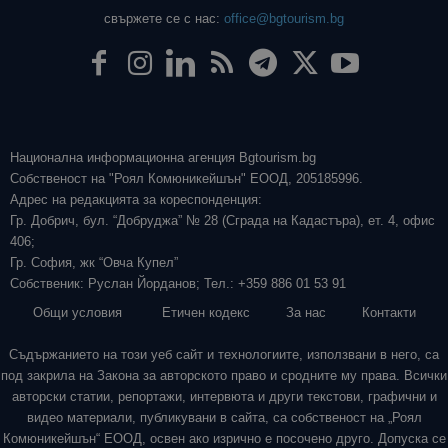
свържете се с нас:
office@bgtourism.bg
Национална информационна агенция Bgtourism.bg
Собственост на "Роял Комюникейшън" ЕООД, 205185996.
Адрес на редакцията за кореспонденция:
Гр. Добрич, бул. “Добруджа” № 28 (Сграда на Кадастъра), ет. 4, офис
406;
Гр. София, жк “Овча Купел”
Собственик: Руслан Йорданов; Тел.: +359 886 01 53 91
Общи условия
Етичен кодекс
За нас
Контакти
Съдържанието на този уеб сайт и технологиите, използвани в него, са
под закрила на Закона за авторското право и сродните му права. Всички
авторски статии, репортажи, интервюта и други текстови, графични и
видео материали, публикувани в сайта, са собственост на „Роял
Комюникейшън“ ЕООД, освен ако изрично е посочено друго. Допуска се