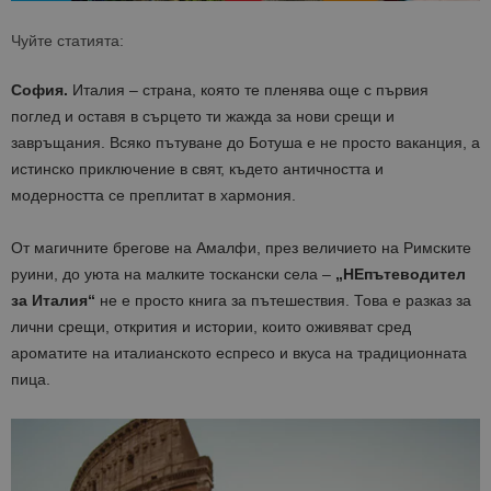
Чуйте статията:
София.
Италия – страна, която те пленява още с първия
поглед и оставя в сърцето ти жажда за нови срещи и
завръщания. Всяко пътуване до Ботуша е не просто ваканция, а
истинско приключение в свят, където античността и
модерността се преплитат в хармония.
От магичните брегове на Амалфи, през величието на Римските
руини, до уюта на малките тоскански села –
„НЕпътеводител
за Италия“
не е просто книга за пътешествия. Това е разказ за
лични срещи, открития и истории, които оживяват сред
ароматите на италианското еспресо и вкуса на традиционната
пица.