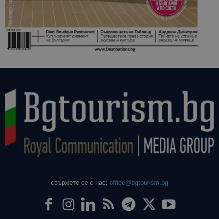
свържете се с нас:
office@bgtourism.bg