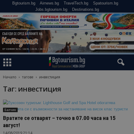
Bgtourism.bg
Airnews.bg
TravelTech.bg
Spatourism.bg
Jobs.bgtourism.bg
Destinations.bg
Начало
тагове
инвестиция
Таг: инвестиция
Балчик
Вратите се отварят – точно в 07.00 часа на 15
август!
14/08/2019 21:14