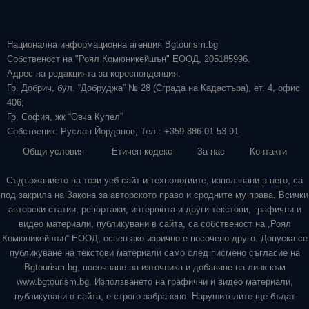
Национална информационна агенция Bgtourism.bg
Собственост на "Роял Комюникейшън" ЕООД, 205185996.
Адрес на редакцията за кореспонденция:
Гр. Добрич, бул. “Добруджа” № 28 (Сграда на Кадастъра), ет. 4, офис
406;
Гр. София, жк “Овча Купел”
Собственик: Руслан Йорданов; Тел.: +359 886 01 53 91
Общи условия
Етичен кодекс
За нас
Контакти
Съдържанието на този уеб сайт и технологиите, използвани в него, са
под закрила на Закона за авторското право и сродните му права. Всички
авторски статии, репортажи, интервюта и други текстови, графични и
видео материали, публикувани в сайта, са собственост на „Роял
Комюникейшън“ ЕООД, освен ако изрично е посочено друго. Допуска се
публикуване на текстови материали само след писмено съгласие на
Bgtourism.bg, посочване на източника и добавяне на линк към
www.bgtourism.bg. Използването на графични и видео материали,
публикувани в сайта, е строго забранено. Нарушителите ще бъдат