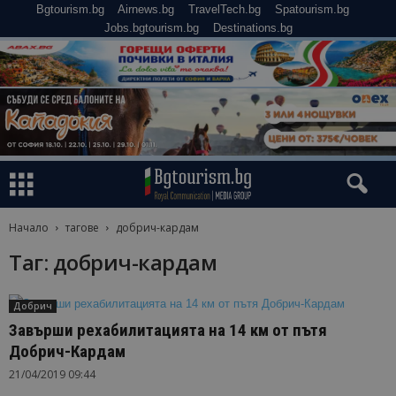
Bgtourism.bg
Airnews.bg
TravelTech.bg
Spatourism.bg
Jobs.bgtourism.bg
Destinations.bg
Начало
тагове
добрич-кардам
Таг: добрич-кардам
Добрич
Завърши рехабилитацията на 14 км от пътя
Добрич-Кардам
21/04/2019 09:44