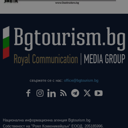
даден сайт
използва з
изчисляван
данни за
посетители
сесии и
кампании 
отчетите з
анализ на
сайтовете.
свържете се с нас:
office@bgtourism.bg
Национална информационна агенция Bgtourism.bg
Собственост на "Роял Комюникейшън" ЕООД, 205185996.