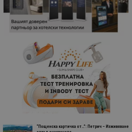
“Пощенска картичка от…”: Петрич – Изживяване
отвъд очакваното