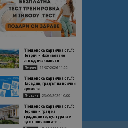
“Пощенска картичка от…”:
Петрич – Изживяване
отвъд очакваното
11/07/2026 11:22
Петрич
“Пощенска картичка от…”:
Пловдив, градът на всички
времена
23/06/2026 10:00
Пловдив
“Пощенска картичка от…”:
Перник – град на
традициите, културата и
вдъхновяващите...