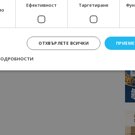
Ефективност
Таргетиране
Фун
мо
ОТХВЪРЛЕТЕ ВСИЧКИ
ПРИЕМЕ
ПОДРОБНОСТИ
Строго необходимо
Ефективност
Таргетиране
Функционалност
е бисквитки позволяват основната функционалност на уебсайта, като потребит
нта. Уебсайтът не може да се използва правилно без строго необходими бискви
Доставчик
/
Валиден
Описание
Домейн
до
epted
lisandraramos.com
7 дни
Тази бисквитка се използва, за да зап
bgtourism.bg
на потребителя за използването на бис