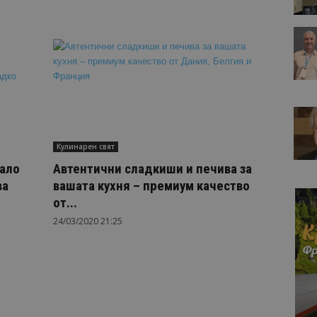
Кулинарен свят
нало
Автентични сладкиши и печива за
ва
вашата кухня – премиум качество
от...
24/03/2020 21:25