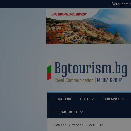
Bgtourism.
B
g
t
o
u
r
i
НАЧАЛО
СВЯТ
БЪЛГАРИЯ
s
m
.
ТРАНСПОРТ
b
g
Начало
тагове
дениши
–