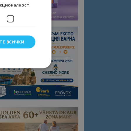
кционалност
ТЕ ВСИЧКИ
елско влизане и
тки.
омните съгласието
квитки на сайта.