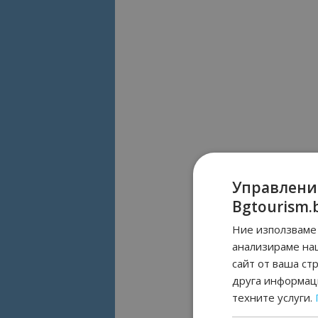
Управлени
Bgtourism.
Ние използваме 
анализираме на
сайт от ваша ст
друга информаци
техните услуги.