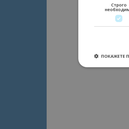
Строго
необходи
ПОКАЖЕТЕ 
Строго необходимит
управление на акау
Име
cookie_notice_acc