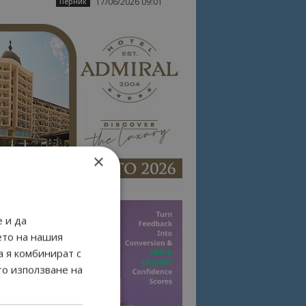
17/06/2026 09:01
Перник
×
 и да
ето на нашия
а я комбинират с
то използване на