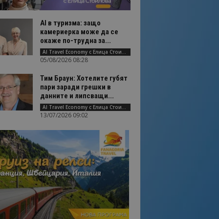
AI в туризма: защо
камериерка може да се
окаже по-трудна за...
AI Travel Economy с Елица Стоилова
05/08/2026 08:28
Тим Браун: Хотелите губят
пари заради грешки в
данните и липсващи...
AI Travel Economy с Елица Стоилова
13/07/2026 09:02