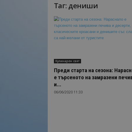
Таг: дениши
Н
а
й
-
в
а
ж
н
о
Кулинарен свят
т
о
Преди старта на сезона: Нарас
о
е търсеното на замразени печи
т
и...
т
06/06/2020 11:33
у
р
и
з
м
а
!