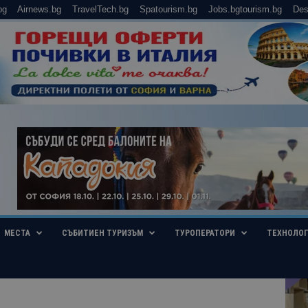
bg
Airnews.bg
TravelTech.bg
Spatourism.bg
Jobs.bgtourism.bg
Des
МЕСТА
СЪБИТИЕН ТУРИЗЪМ
ТУРОПЕРАТОРИ
ТЕХНОЛО