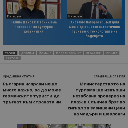
Интервю
Интервю
Галина Декова: Перник има
Анселмо Капороси: България
потенциал за културна
може да съчетае автентичния
дестинация
туризъм с технологиите на
бъдещето
ТАГОВЕ
ДЕНИШИ
ЙОМАКС
ЙОРДАН АБРАШЕВ
КРОАСАНИ
ПЕЧИВА
ТАРТОВЕ
Предишна статия
Следваща статия
Българин направи нещо
Министерството на
много важно, за да може
туризма ще извърши
германските туристи да
незабавна проверка на
тръгнат към страната ни
плаж в Слънчев бряг по
сигнал за завишени цени
на чадъри и шезлонги