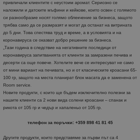
привличали клиентите с неустоим аромат. Сериозно се
наложили и датските мъфини и кейкове, които освен с голямото
си разнообразие носят голямо облекчение за бизнеса, защото
трябва само да се размразят и могат да останат на витрината
до 5 дни. Това спестява труд и време, а в условията и на
коронавируса се оказват добро решение за бизнеса.
„Тази година в следствие на негативните последици от
коронавируса запитванията от клиенти за замразени печива и
десерти са още повече. Хотелите вече се интересуват не само
от мини вариант на печивата, но и от класическите кроасани 65-
100 гр, защото на места планират блок масата да е заменена от
Room service.
Новите продукти, с които ще бъдем изключително полезни за
нашите клиенти са 2 нови вида солени кроасани – спанак и
рикота от 105 гр и чедър и хапаленьо от 105 гр.
телефон за поръчки:
+359 898 41 81 45
Другите продукти, които представяме за първи път са 4