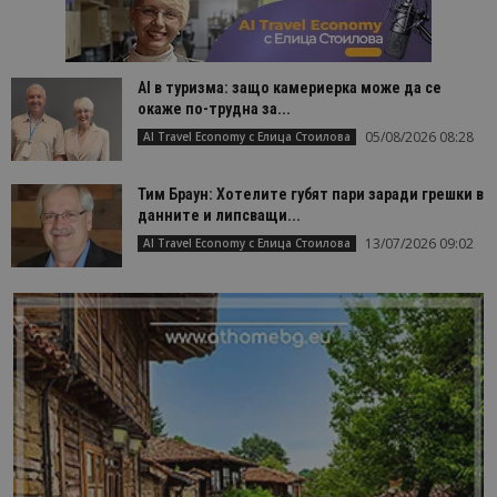
AI в туризма: защо камериерка може да се
окаже по-трудна за...
05/08/2026 08:28
AI Travel Economy с Елица Стоилова
Тим Браун: Хотелите губят пари заради грешки в
данните и липсващи...
13/07/2026 09:02
AI Travel Economy с Елица Стоилова