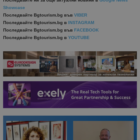
Последвайте ни за още актуални новини
в
Google News
Showcase
Последвайте
Bgtourism.bg във
VIBER
Последвайте
Bgtourism.bg в
INSTAGRAM
Последвайте
Bgtourism.bg във
FACEBOOK
Последвайте
Bgtourism.bg в
YOUTUBE