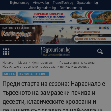
Bgtourism.bg
Airnews.bg
TravelTech.bg
Spatourism.bg
Jobs.bgtourism.bg
Destinations.bg
Начало
Места
Кулинарен свят
Преди старта на сезона:
Нараснало е търсеното на замразени печива и десерти,...
МЕСТА
КУЛИНАРЕН СВЯТ
Преди старта на сезона: Нараснало е
търсеното на замразени печива и
десерти, класическите кроасани и
денишите със сладко са най-желани