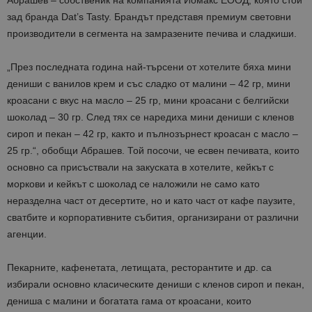
Абрашев – собственик на компанията Йомакс ЕООД, която стои
зад бранда Dat’s Tasty. Брандът представя премиум световни
производители в сегмента на замразените печива и сладкиши.
„През последната година най-търсени от хотелите бяха мини
дениши с ванилов крем и със сладко от малини – 42 гр, мини
кроасани с вкус на масло – 25 гр, мини кроасани с белгийски
шоколад – 30 гр. След тях се наредиха мини дениши с кленов
сироп и пекан – 42 гр, както и пълнозърнест кроасан с масло –
25 гр.“, обобщи Абрашев. Той посочи, че есвен печивата, които
основно са присъствали на закуската в хотелите, кейкът с
моркови и кейкът с шоколад се наложили не само като
неразделна част от десертите, но и като част от кафе паузите,
сватбите и корпоративните събития, организирани от различни
агенции.
Пекарните, кафенетата, летищата, ресторантите и др. са
избирали основно класическите дениши с кленов сироп и пекан,
дениша с малини и богатата гама от кроасани, които