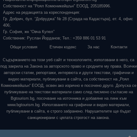
Собственост на "Роял Комюникейшън" ЕООД, 205185996.
Адрес на редакцията за кореспонденция:
Гр. Добрич, бул. “Добруджа” № 28 (Сграда на Кадастъра), ет. 4, офис
406;
Гр. София, жк “Овча Купел”
Собственик: Руслан Йорданов; Тел.: +359 886 01 53 91
Общи условия
Етичен кодекс
За нас
Контакти
Съдържанието на този уеб сайт и технологиите, използвани в него, са
под закрила на Закона за авторското право и сродните му права. Всички
авторски статии, репортажи, интервюта и други текстови, графични и
видео материали, публикувани в сайта, са собственост на „Роял
Комюникейшън“ ЕООД, освен ако изрично е посочено друго. Допуска се
публикуване на текстови материали само след писмено съгласие на
Bgtourism.bg, посочване на източника и добавяне на линк към
www.bgtourism.bg. Използването на графични и видео материали,
публикувани в сайта, е строго забранено. Нарушителите ще бъдат
санкционирани с цялата строгост на закона.