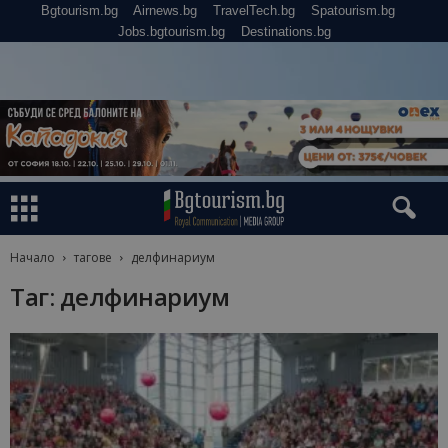
Bgtourism.bg
Airnews.bg
TravelTech.bg
Spatourism.bg
Jobs.bgtourism.bg
Destinations.bg
Начало
тагове
делфинариум
Таг: делфинариум