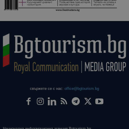
свържете се с нас:
office@bgtourism.bg
Национална информационна агенция Bgtourism.bg