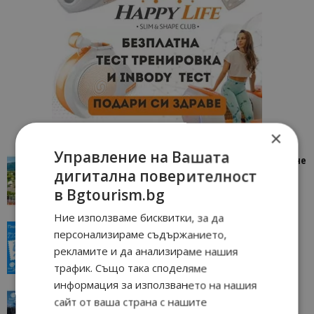
×
Управление на Вашата
“Пощенска картичка от…”: Петрич – Изживяване
дигитална поверителност
отвъд очакваното
в Bgtourism.bg
11/07/2026 11:22
Петрич
Ние използваме бисквитки, за да
“Пощенска картичка от…”: Пловдив, градът на
персонализираме съдържанието,
всички времена
рекламите и да анализираме нашия
23/06/2026 10:00
Пловдив
трафик. Също така споделяме
информация за използването на нашия
“Пощенска картичка от…”: Перник – град на
сайт от ваша страна с нашите
традициите, културата и вдъхновяващите...