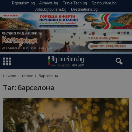
Bgtourism.bg
Airnews.bg
TravelTech.bg
Spatourism.bg
Jobs.bgtourism.bg
Destinations.bg
Начало
тагове
барселона
Таг: барселона