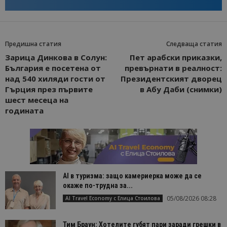
Предишна статия
Следваща статия
Зарица Динкова в Солун:
Пет арабски приказки,
България е посетена от
превърнати в реалност:
над 540 хиляди гости от
Президентският дворец
Гърция през първите
в Абу Даби (снимки)
шест месеца на
годината
AI в туризма: защо камериерка може да се
окаже по-трудна за...
05/08/2026 08:28
AI Travel Economy с Елица Стоилова
Тим Браун: Хотелите губят пари заради грешки в