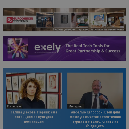
Интервю
Интервю
Галина Декова: Перник има
Анселмо Капороси: България
потенциал за културна
може да съчетае автентичния
дестинация
туризъм с технологиите на
бъдещето