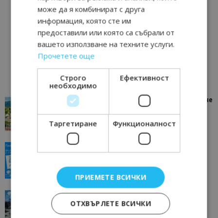
може да я комбинират с друга
информация, която сте им
предоставили или която са събрали от
вашето използване на техните услуги.
Прочетете още
Строго
Ефективност
необходимо
“Пощенска картичка от…”: Петрич – Изживяване
отвъд очакваното
11/07/2026 11:22
Петрич
Таргетиране
Функционалност
“Пощенска картичка от…”: Пловдив, градът на
всички времена
23/06/2026 10:00
Пловдив
ПРИЕМЕТЕ ВСИЧКИ
“Пощенска картичка от…”: Перник – град на
традициите, културата и вдъхновяващите...
ОТХВЪРЛЕТЕ ВСИЧКИ
17/06/2026 09:01
Перник