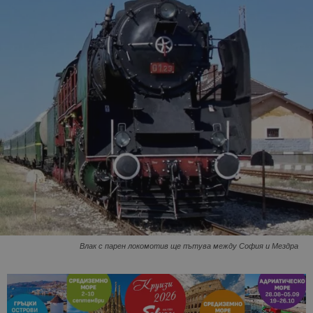
Влак с парен локомотив ще пътува между София и Мездрa