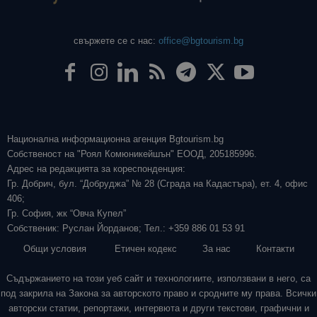
свържете се с нас:
office@bgtourism.bg
Национална информационна агенция Bgtourism.bg
Собственост на "Роял Комюникейшън" ЕООД, 205185996.
Адрес на редакцията за кореспонденция:
Гр. Добрич, бул. “Добруджа” № 28 (Сграда на Кадастъра), ет. 4, офис
406;
Гр. София, жк “Овча Купел”
Собственик: Руслан Йорданов; Тел.: +359 886 01 53 91
Общи условия
Етичен кодекс
За нас
Контакти
Съдържанието на този уеб сайт и технологиите, използвани в него, са
под закрила на Закона за авторското право и сродните му права. Всички
авторски статии, репортажи, интервюта и други текстови, графични и