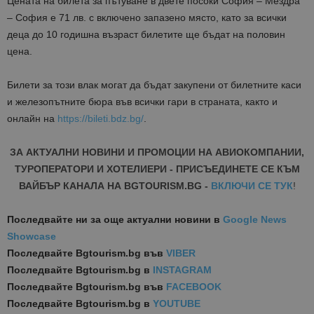
Цената на билета
за пътуване в двете посоки
София – Мездра
– София е 71
лв. с включено запазено място
, като за всички
деца до 10 годишна възраст билетите ще бъдат на половин
цена.
Билети за
този
влак могат да бъдат закупени от билетните каси
и железопътните б
юра във всички гари в страната, както и
онлайн на
https://bileti.bdz.bg/
.
ЗА АКТУАЛНИ НОВИНИ И ПРОМОЦИИ НА АВИОКОМПАНИИ,
ТУРОПЕРАТОРИ И ХОТЕЛИЕРИ - ПРИСЪЕДИНЕТЕ СЕ КЪМ
ВАЙБЪР КАНАЛА НА BGTOURISM.BG -
ВКЛЮЧИ СЕ ТУК
!
Последвайте ни за още актуални новини
в
Google News
Showcase
Последвайте
Bgtourism.bg във
VIBER
Последвайте
Bgtourism.bg в
INSTAGRAM
Последвайте
Bgtourism.bg във
FACEBOOK
Последвайте
Bgtourism.bg в
YOUTUBE