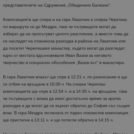
представителите на С
дружение „Обединени Балкани“
.
Композицията ще
спира и на гара Лакатник и спирка Черепиш
по маршрута си до Мездра, така че пътуващите могат да
из
берат да не пропътуват цялото ра
зстояние, а вместо това да
се насладят на планинска разходка в района на Лакатник или
да посетят Ч
ерепишкия
манастир, където могат да разгледат
едно от местата вдъхновявали Иван Вазов за неговото
творчество в специално обособения „Вазов кът“
в манастира.
В гара Лакатник влакът ще спре в 12:21 ч. по разписание и ще
се отбие на връщане в 15:00 ч. На спирка Черепиш
композицията ще спре в 12:54 ч. и в 14:30 ч. на връщане, така
че пътуващите с влака да имат достатъчно време за кратка
разходка и да могат да се върнат обратно до София със същия
влак. В гара Мездра теглената от парен локомотив композиция
ще пристигне в 13:11 ч. и ще потегли обратно в 14:15 ч.