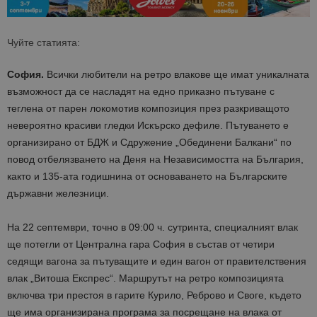
Чуйте статията:
София.
Всички любители на ретро влакове ще имат уникалната
възможност да се насладят на едно приказно пътуване с
теглена от парен локомотив композиция през разкриващото
невероятно красиви гледки Искърско дефиле. Пътуването е
организирано от
БДЖ и
Сдружение
„
Об
единени Балкани“ по
повод
отбелязване
то
на Деня на Независимостта на България
,
както и 135-ата годишнина от основаването на Българските
държавни железници.
На 22 септември
,
точно в 09:00 ч. сутринта
,
специалният влак
ще потегли от Централна гара София
в състав от четири
седящи вагона за пътуващите и един вагон от правителствения
влак „Витош
а Експрес“
.
Маршрутът на ретро композицията
включва три престоя в гарите Курило, Реброво и Своге, където
ще има организирана програма за посрещане на влака от