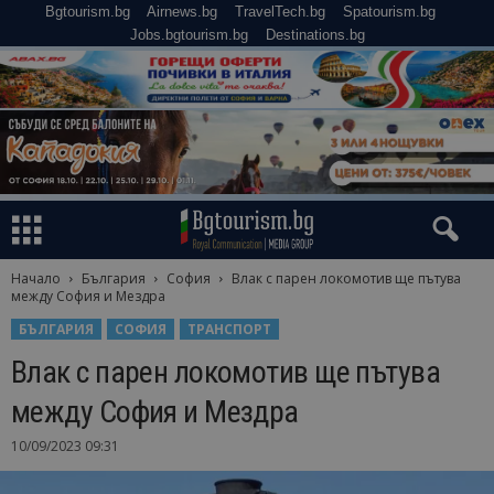
Bgtourism.bg
Airnews.bg
TravelTech.bg
Spatourism.bg
Jobs.bgtourism.bg
Destinations.bg
Начало
България
София
Влак с парен локомотив ще пътува
между София и Мездрa
БЪЛГАРИЯ
СОФИЯ
ТРАНСПОРТ
Влак с парен локомотив ще пътува
между София и Мездрa
10/09/2023 09:31