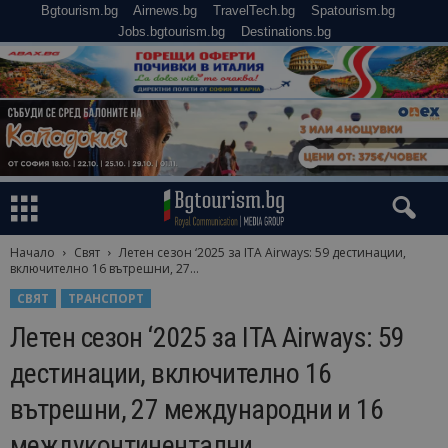
Bgtourism.bg
Airnews.bg
TravelTech.bg
Spatourism.bg
Jobs.bgtourism.bg
Destinations.bg
Начало
Свят
Летен сезон ‘2025 за ITA Airways: 59 дестинации,
включително 16 вътрешни, 27...
СВЯТ
ТРАНСПОРТ
Летен сезон ‘2025 за ITA Airways: 59
дестинации, включително 16
вътрешни, 27 международни и 16
междуконтинентални