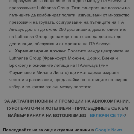
споразумения за споделяне на кодове между ITA Airways и
превозвачите Lufthansa Group. Тази синергия ще позволи на
пътниците да комбинират полети, извършвани от множество
превозвачи на групата, осигурявайки на пътниците на ITA
Airways достъп до около 250 дестинации, докато клиентите
на Lufthansa Group ще намерят по-лесно да достигат до
дестинации, обслужвани от мрежата на ITA Airways.
Хармонизирани връзки:
Полетите между центровете на
Lufthansa Group (Франкфурт, Мюнхен, Цюрих, Виена и
Брюксел) и основните летища на ITA Airways (Рим
Фиумичино и Милано Линате) ще имат хармонизирани
честоти и разписания, предлагайки на пътниците по-широк
избор и по-кратки връзки между полетите.
ЗА АКТУАЛНИ НОВИНИ И ПРОМОЦИИ НА АВИОКОМПАНИИ,
ТУРОПЕРАТОРИ И ХОТЕЛИЕРИ - ПРИСЪЕДИНЕТЕ СЕ КЪМ
ВАЙБЪР КАНАЛА НА BGTOURISM.BG -
ВКЛЮЧИ СЕ ТУК
!
Последвайте ни за още актуални новини
в
Google News