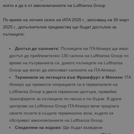
която и да е от авиокомпаниите на Lufthansa Group.
По време на летния сезон на IATA 2025 г., започващ на 30 март
2025 г., допълнителни предимства ще бъдат достъпни за
пътниците:
Достъп до салоните:
Пътниците на ITA Airways ще имат
достъп до приблизително 130 салона на Lufthansa Group по
време на пътуванията си, докато пътниците на Lufthansa
Group ще могат да използват салоните на ITA Airways.
Терминали на летищата във Франкфурт и Мюнхен
: ITA
Airways ще премести операциите си в терминалите на
Lufthansa Group в двата германски центъра, правейки
трансферите за пътниците по-лесни и по-бързи. В други
центрове на Lufthansa Group ITA Airways вече предлага
своите полети в същите терминални зони, където се
обслужват авиокомпаниите на Lufthansa Group.
Споделяне на кодове:
Ще бъдат въведени