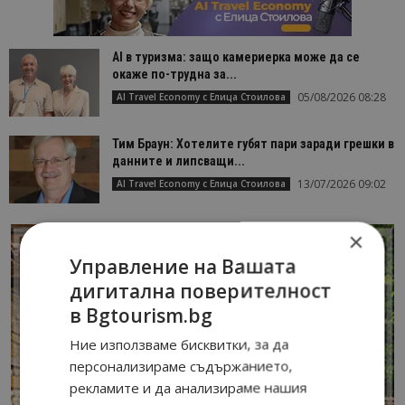
AI в туризма: защо камериерка може да се
окаже по-трудна за...
05/08/2026 08:28
AI Travel Economy с Елица Стоилова
Тим Браун: Хотелите губят пари заради грешки в
данните и липсващи...
13/07/2026 09:02
AI Travel Economy с Елица Стоилова
×
Управление на Вашата
дигитална поверителност
в Bgtourism.bg
Ние използваме бисквитки, за да
персонализираме съдържанието,
рекламите и да анализираме нашия