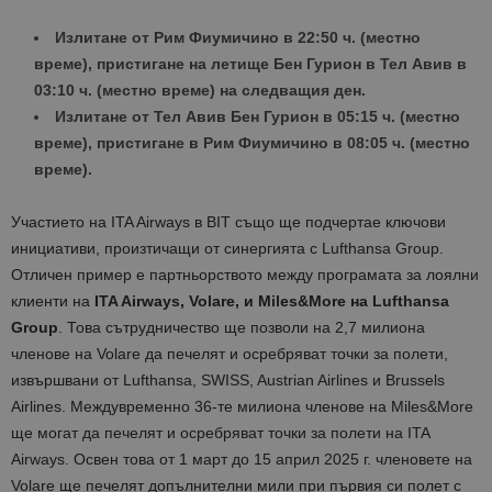
Излитане от Рим Фиумичино в 22:50 ч. (местно
време), пристигане на летище Бен Гурион в Тел Авив в
03:10 ч. (местно време) на следващия ден.
Излитане от Тел Авив Бен Гурион в 05:15 ч. (местно
време), пристигане в Рим Фиумичино в 08:05 ч. (местно
време).
Участието на ITA Airways в BIT също ще подчертае ключови
инициативи, произтичащи от синергията с Lufthansa Group.
Отличен пример е партньорството между програмата за лоялни
клиенти на
ITA Airways,
Volare, и Miles&More на Lufthansa
Group
. Това сътрудничество ще позволи на 2,7 милиона
членове на Volare да печелят и осребряват точки за полети,
извършвани от Lufthansa, SWISS, Austrian Airlines и Brussels
Airlines. Междувременно 36-те милиона членове на Miles&More
ще могат да печелят и осребряват точки за полети на ITA
Airways. Освен това от 1 март до 15 април 2025 г. членовете на
Volare ще печелят допълнителни мили при първия си полет с