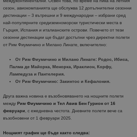
междуконтинентални. Освен това, по време на пика на летния
сезон, авиокомпанията ще обслужва 12 допълнителни сезонни
дестинации – 3 вътрешни и 9 международни – избрани сред
най-популярните средиземноморски туристически места в
Гърция, Испания и италианските острови. Повечето от тези
сезонни дестинации ще бъдат достъпни чрез директни полети
от Рим Фиумичино и Милано Линате, включително:
От Рим Фиумичино и Милано Линате: Родос, Ибиса,
Палма де Майорка, Менорка, Ираклион, Корфу,
Лампедуза и Пантелерия.
От Рим Фиумичино: Закинтос и Кефалония.
Друга важна новина е възобновяването на нощните полети
между
Рим Фиумичино и Тел Авив Бен Гурион от 16
февруари
, с ежедневна честота. Дневните полети вече са
възобновени от 1 февруари 2025.
Нощният график ще бъде както следва: