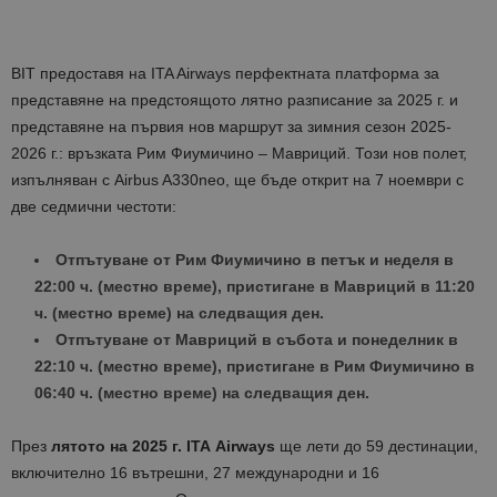
BIT предоставя на ITA Airways перфектната платформа за
представяне на предстоящото лятно разписание за 2025 г. и
представяне на първия нов маршрут за зимния сезон 2025-
2026 г.: връзката Рим Фиумичино – Мавриций. Този нов полет,
изпълняван с Airbus A330neo, ще бъде открит на 7 ноември с
две седмични честоти:
Отпътуване от Рим Фиумичино в петък и неделя в
22:00 ч. (местно време), пристигане в Мавриций в 11:20
ч. (местно време) на следващия ден.
Отпътуване от Мавриций в събота и понеделник в
22:10 ч. (местно време), пристигане в Рим Фиумичино в
06:40 ч. (местно време) на следващия ден.
През
лятото на 2025 г. ITA
Airways
ще лети до 59 дестинации,
включително 16 вътрешни, 27 международни и 16