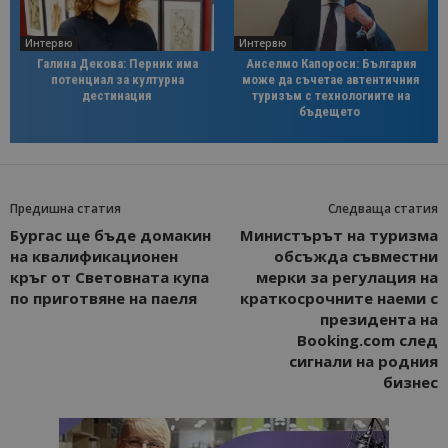
Интервю
Интервю
Галина Декова: Перник има
Анселмо Капороси: България
потенциал за културна
може да съчетае автентичния
дестинация
туризъм с технологиите на
бъдещето
Предишна статия
Следваща статия
Бургас ще бъде домакин
Министърът на туризма
на квалификационен
обсъжда съвместни
кръг от Световната купа
мерки за регулация на
по приготвяне на паеля
краткосрочните наеми с
президента на
Booking.com след
сигнали на родния
бизнес