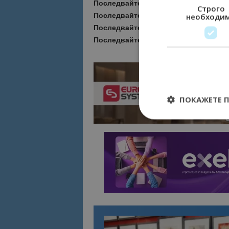
Последвайте
Bgtourism.bg във
VIBE
Строго
Последвайте
Bgtourism.bg в
INSTAG
необходи
Последвайте
Bgtourism.bg във
FAC
Последвайте
Bgtourism.bg в
YOUTU
ПОКАЖЕТЕ 
Строго необходимит
управление на акау
Име
cookie_notice_acc