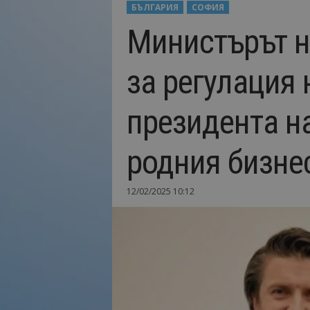
БЪЛГАРИЯ
СОФИЯ
Н
Министърът н
а
й
-
за регулация 
в
а
ж
президента н
н
о
т
родния бизне
о
о
т
12/02/2025 10:12
т
у
р
и
з
м
а
!