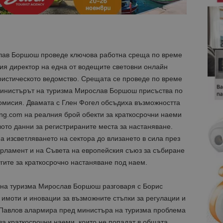
ав Боршош проведе ключова работна среща по време
ия директор на една от водещите световни онлайн
ристическото ведомство. Срещата се проведе по време
министърът на туризма Мирослав Боршош присъства по
комисия. Двамата с Глен Фогел обсъдиха възможността
ng.com на реалния брой обекти за краткосрочни наеми
ото данни за регистрираните места за настаняване.
 изсветляването на сектора до влизането в сила през
арламент и на Съвета на европейския съюз за събиране
угите за краткосрочно настаняване под наем.
на туризма Мирослав Боршош разговаря с Борис
 имоти и иновации за възможните стъпки за регулации и
 Павлов алармира пред министъра на туризма проблема
за краткосрочни наеми, които не попадат в общата