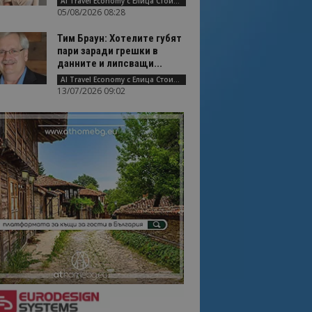
AI Travel Economy с Елица Стоилова
05/08/2026 08:28
Тим Браун: Хотелите губят
пари заради грешки в
данните и липсващи...
AI Travel Economy с Елица Стоилова
13/07/2026 09:02