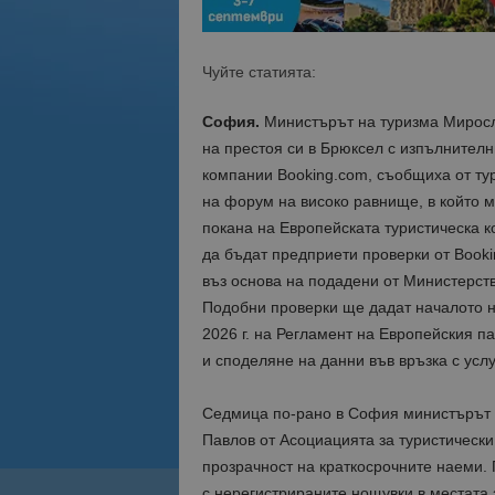
Чуйте статията:
София.
Министърът на туризма Миросл
на престоя си в Брюксел с изпълнителн
компании Booking.com, съобщиха от ту
на форум на високо равнище, в който 
покана на Европейската туристическа 
да бъдат предприети проверки от Booki
въз основа на подадени от Министерств
Подобни проверки ще дадат началото на
2026 г. на Регламент на Европейския п
и споделяне на данни във връзка с усл
Седмица по-рано в София министърът 
Павлов от Асоциацията за туристически
прозрачност на краткосрочните наеми.
с нерегистрираните нощувки в местата 