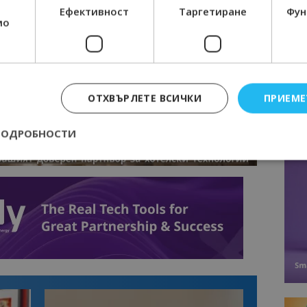
R
Ефективност
Таргетиране
Фун
RAM
мо
EBOOK
BE
ОТХВЪРЛЕТЕ ВСИЧКИ
ПРИЕМЕ
ПОДРОБНОСТИ
Строго необходимо
Ефективност
Таргетиране
Функционалност
е бисквитки позволяват основната функционалност на уебсайта, като потребит
нта. Уебсайтът не може да се използва правилно без строго необходими бискви
Доставчик
/
Валиден
Описание
Домейн
до
epted
lisandraramos.com
7 дни
Тази бисквитка се използва, за да зап
bgtourism.bg
на потребителя за използването на бис