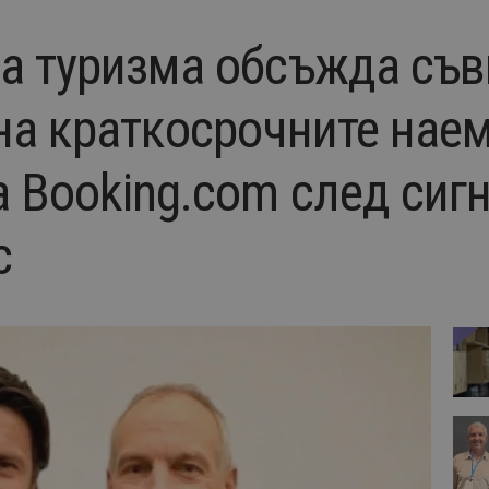
а туризма обсъжда съ
на краткосрочните наем
а Booking.com след сиг
с