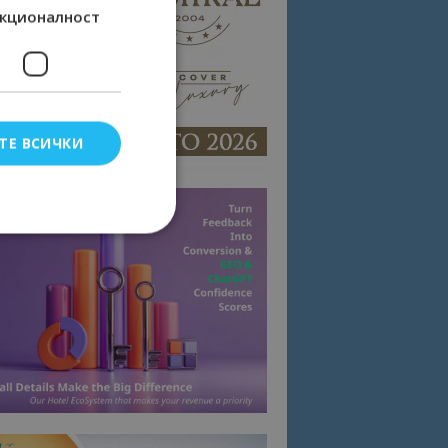
кционалност
ТЕ ВСИЧКИ
елско влизане и
тки.
омните съгласието
квитки на сайта.