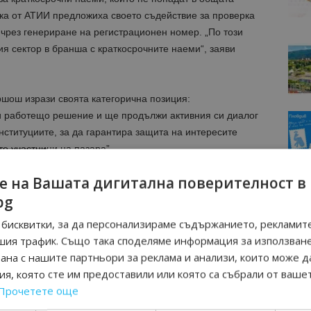
рка от АТИИ предложиха своето съдействие за проверка
чрез генериране на регистрационен номер. „По този
ия сектор в бранша с краткосрочните наеми“, заяви
шош изрази своята категорична позиция:
и работещо решение и ще продължи активния си диалог
нституциите, за да гарантира защита на интересите
те участници на пазара”.
е на Вашата дигитална поверителност в
 министър Мирослав Боршош, а решенията ще бъдат
bg
срещи с всички заинтересовани страни от бранша.
бисквитки, за да персонализираме съдържанието, рекламите
МОЦИИ НА АВИОКОМПАНИИ, ТУРОПЕРАТОРИ И
шия трафик. Също така споделяме информация за използван
М ВАЙБЪР КАНАЛА НА BGTOURISM.BG -
ВКЛЮЧИ СЕ
рана с нашите партньори за реклама и анализи, които може д
ТУК
!
я, която сте им предоставили или която са събрали от ваше
Прочетете още
вини
в
Google News Showcase