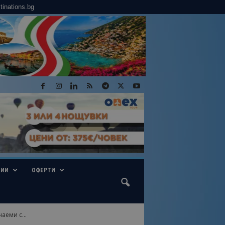
tinations.bg
ГИИ
ОФЕРТИ
аеми с...