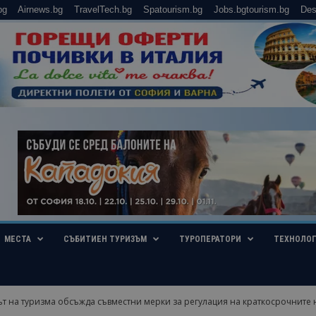
bg
Airnews.bg
TravelTech.bg
Spatourism.bg
Jobs.bgtourism.bg
Des
МЕСТА
СЪБИТИЕН ТУРИЗЪМ
ТУРОПЕРАТОРИ
ТЕХНОЛО
 на туризма обсъжда съвместни мерки за регулация на краткосрочните н