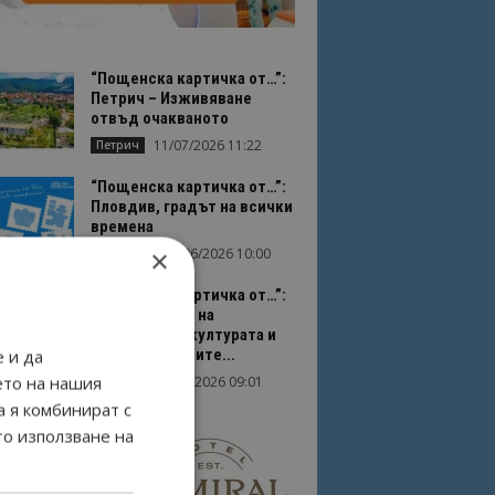
“Пощенска картичка от…”:
Петрич – Изживяване
отвъд очакваното
11/07/2026 11:22
Петрич
“Пощенска картичка от…”:
Пловдив, градът на всички
времена
×
23/06/2026 10:00
Пловдив
“Пощенска картичка от…”:
Перник – град на
традициите, културата и
вдъхновяващите...
 и да
ето на нашия
17/06/2026 09:01
Перник
а я комбинират с
то използване на