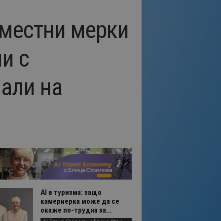
вместни мерки
и с
нали на
AI в туризма: защо
камериерка може да се
окаже по-трудна за...