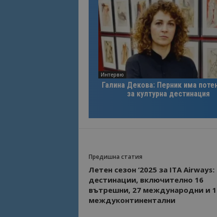
Име
Име
sc_is_visitor_uniq
is_visitor_unique
Интервю
is_unique
Галина Декова: Перник има поте
за културна дестинация
_ga_B09EBBY8PY
_ga_WXPDN4HSCV
_ga_FK650GXHRZ
Предишна статия
Летен сезон ‘2025 за ITA Airways:
_ga
дестинации, включително 16
вътрешни, 27 международни и 1
междуконтинентални