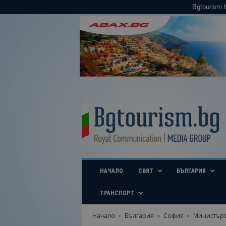
Bgtourism.
B
g
t
o
u
r
i
НАЧАЛО
СВЯТ
БЪЛГАРИЯ
s
m
.
ТРАНСПОРТ
b
g
Начало
България
София
Министърът
–