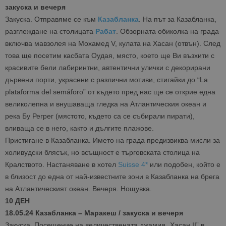
_ga_B09EBBY8PY
.bgtourism.bg
1 година
Тази бискв
закуска и вечеря
1 месец
се използв
Google Anal
Закуска. Отправяме се към
Казабланка
. На път за Казабланка,
за запазва
състояние
разглеждане на столицата
Рабат
. Обзорната обиколка на града
сесията.
включва мавзолея на Мохамед V, кулата на Хасан (отвън). След
_ga_WXPDN4HSCV
.bgtourism.bg
1 година
Тази бискв
това ще посетим касбата Оудая, място, което ще Ви възхити с
1 месец
се използв
Google Anal
красивите бели лабиринтни, автентични улички с декорирани
за запазва
състояние
дървени порти, украсени с различни мотиви, стигайки до “La
сесията.
plataforma del semáforo” от където пред нас ще се открие една
_ga_FK650GXHRZ
.bgtourism.bg
1 година
Тази бискв
великолепна и внушаваща гледка на Атлантическия океан и
1 месец
се използв
Google Anal
река Бу Регрег (мястото, където са се събирали пирати),
за запазва
вливаща се в него, както и дългите плажове.
състояние
сесията.
Пристигане в Казабланка. Името на града предизвиква мисли за
_ga
1 година
Името на т
Google LLC
холивудски блясък, но всъщност е търговската столица на
1 месец
бисквитка 
.bgtourism.bg
свързано с
Кралството. Настаняване в хотел
Suisse 4*
или подобен, който е
Google
в близост до една от най-известните зони в Казабланка на брега
Universal
Analytics -
на Атлантическият океан. Вечеря. Нощувка.
е значител
актуализац
10 ДЕН
по-често
18.05.24 Казабланка – Маракеш / закуска и вечеря
използвана
услуга за а
Закуска. Посещение на величествената джамия „Хасан II” в