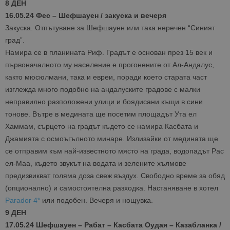
Име
Описание
8 ДЕН
Доставчик
Домейн
/
Валиден
до
Име
Описание
Домейн
до
16.05.24 Фес – Шефшауен / закуска и вечеря
sc_is_visitor_unique
1 година
Използва се
StatCounter
Декларацията за
1 месец
за
Закуска. Отпътуване за Шефшауен или така неречен “Синият
is_visitor_unique
Ltd
1 година
Тази бискв
StatCounter
поверителност на Google
съхраняван
.bgtourism.bg
1 месец
се използва
.statcounter.com
град”.
на броя
да се опре
посещения.
дали посет
Намира се в планината Риф. Градът е основан през 15 век и
е уникален
сайта чрез
първоначалното му население е прогонените от Ал-Андалус,
присвоява
както мюсюлмани, така и евреи, поради което старата част
уникален
посетител 
изглежда много подобно на андалуските градове с малки
помага за
проследяв
неправилно разположени улици и боядисани къщи в сини
на
тонове. Вътре в медината ще посетим площадът Ута ел
посетител
на навигац
Хаммам, сърцето на градът където се намира Касбата и
взаимодей
с уебсайта
Джамията с осмоъгълното минаре. Излизайки от медината ще
статистиче
цели.
се отправим към най-известното място на града, водопадът Рас
ел-Маа, където звукът на водата и зелените хълмове
is_unique
1 година
Тази бискв
StatCounter
1 месец
е зададена
Ltd
предизвикват голяма доза свеж въздух. Свободно време за обяд
StatCounter
.statcounter.com
да опреде
(опционално) и самостоятелна разходка. Настаняване в хотел
дали сте за
Parador 4*
или подобен. Вечеря и нощувка.
първи път
завръщащ 
9 ДЕН
посетител.
17.05.24 Шефшауен – Рабат – Касбата Оудая – Казабланка /