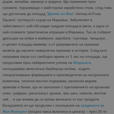
дърво, мозайки, мрамор и градини. Ще преминем през
суковете, поразяващи с майсторски изработени стоки, след това
ще достигнем до площад “
Джема ел-Фна
” /Jemaa el-Fnaa
Square/, туптящото сърце на Маракеш. Забуленият в
тайнственост, най-обсъждан градски площад в света, е една от
най-големите туристически атракции в Маракеш. Тук се събират
дресьори на кобри и маймуни, акробати, търговци, танцьори…
и целият площад оживява, а от разказвачите на приказки
можете да научите невероятни приказки и истории. След като
направим пауза със свободно време от 1 час на площада, ще
продължим през лабиринтните улички на
Медината
,
посещавайки автентична берберска аптека, където
специализирани фармацевти и производители на натуралната
козметика, типични местни подправки, различни видове
кремове и билки, ще ни запознаят с приложението на арганово
олио, шафран, расалханут, арника, жен шен, нежела, ментов
чай… и ще можем да си купим желаните от нас продукти.
Екскурзията ни ще продължи с посещение на
градината на
Жак Мажорел
(входна такса включена в цената) – през 20-те