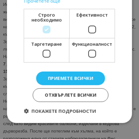
Прочетете още
Ифран, където ще направим кратка почивка. Ифран е
живописен ски курорт, разположен на 1713 метра надморска
Строго
Ефективност
необходимо
височина, известен с архитектурата си в европейски стил. Тук се
намира и Националният парк на Ифран с площ от над 500 км/2,
където преобладава гора с многобройни кедрови дървете.
Зона, известна в миналото с това, че тук е обитавал Атлаският
Таргетиране
Функционалност
лъв (вече изчезнал в дивата природа). Продължаваме към Фес.
Настаняване в хотел
Sofia 4*
или подобен. Вечеря. Нощувка.
7 ДЕН
15.05.24 Фес / закуска и вечеря
ПРИЕМЕТЕ ВСИЧКИ
Закуска. Днешният ден е посветен на Фес. Ще потеглим първо
към
Кралския дворец
със седемте златни порти, където ще
слезем от автобуса и ще направим снимки отвън.
ОТХВЪРЛЕТЕ ВСИЧКИ
Непосредствено до него се намира старият еврейски квартал
наречен
Мелах
, създаден през 1438 г. Там ще разберем каква е
ПОКАЖЕТЕ ПОДРОБНОСТИ
разликата между еврейската и мюсюлманска архитектурата,
след като видим красивите балкони, издялани в кедрова
дърворезба. После ще потеглим към хълма, на който е
Строго необходимо
Ефективност
разположена една от старите наблюдателници на Фес,