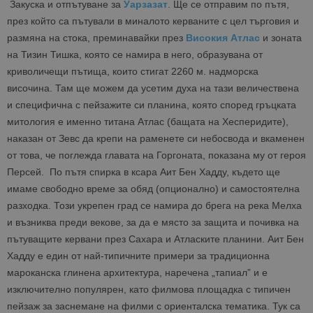
Закуска и отпътуване за
Уарзазат
. Ще се отправим по пътя,
през който са пътували в миналото керваните с цел търговия и
размяна на стока, преминавайки през
Високия Атлас
и зоната
на Тизин Тишка, която се намира в него, образувана от
криволичещи пътища, които стигат 2260 м. надморска
височина. Там ще можем да усетим духа на тази величествена
и специфична с пейзажите си планина, която според гръцката
митология е именно титана Атлас (бащата на Хесперидите),
наказан от Зевс да крепи на раменете си небосвода и вкаменен
от това, че поглежда главата на Горгоната, показана му от героя
Персей. По пътя спирка в ксара Аит Бен Хадду, където ще
имаме свободно време за обяд (опционално) и самостоятелна
разходка. Този укрепен град се намира до брега на река Мелха
и възниква преди векове, за да е място за защита и почивка на
пътуващите кервани през Сахара и Атласките планини. Аит Бен
Хадду е един от най-типичните примери за традиционна
мароканска глинена архитектура, наречена „тапиал” и е
изключително популярен, като филмова площадка с типичен
пейзаж за заснемане на филми с ориенталска тематика. Тук са