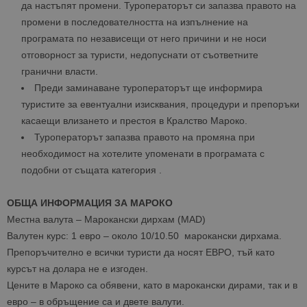
да настъпят промени. Туроператорът си запазва правото на
промени в последователността на изпълнение на
програмата по независещи от него причини и не носи
отговорност за туристи, недопуснати от съответните
гранични власти.
Преди заминаване туроператорът ще информира
туристите за евентуални изисквания, процедури и препоръки
касаещи влизането и престоя в Кралство Мароко.
Туроператорът запазва правото на промяна при
необходимост на хотелите упоменати в програмата с
подобни от същата категория .
ОБЩА ИНФОРМАЦИЯ ЗА МАРОКО
Местна валута – Марокански дирхам (MAD)
Валутен курс: 1 евро – около 10/10.50 марокански дирхама.
Препоръчително е всички туристи да носят ЕВРО, тъй като
курсът на долара не е изгоден.
Цените в Мароко са обявени, като в марокански дирами, так и в
евро – в обръщение са и двете валути.