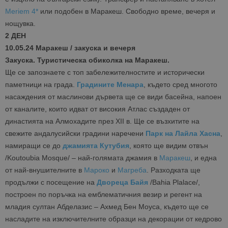
Meriem 4*
или подобен в Маракеш. Свободно време, вечеря и
нощувка.
2 ДЕН
10.05.24 Маракеш / закуска и вечеря
Закуска. Туристическа обиколка на Маракеш.
Ще се запознаете с топ забележителностите и исторически
паметници на града.
Градините Менара
, където сред многото
насаждения от маслинови дървета ще се види басейна, напоен
от каналите, които идват от високия Атлас създаден от
династията на Алмохадите през XII в. Ще се възхитите на
свежите андалусийски градини наречени
Парк на Лайла Хасна
,
намиращи се до
джамията Кутубия
, която ще видим отвън
/Koutoubia Mosque/ – най-голямата джамия в
Маракеш
, и една
от най-внушителните в
Мароко
и
Магреба
. Разходката ще
продължи с посещение на
Двореца Байя
/Bahia Plalace/,
построен по поръчка на емблематичния везир и регент на
младия султан Абделазис – Ахмед Бен Моуса, където ще се
насладите на изключителните образци на декорации от кедрово