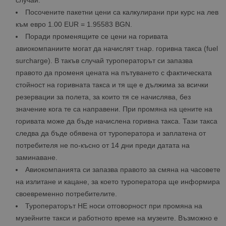
случаи.
Посочените пакетни цени са калкулирани при курс на лев
към евро 1.00 EUR = 1.95583 BGN.
Поради променящите се цени на горивата
авиокомпаниите могат да начислят т.нар. горивна такса (fuel
surcharge). В такъв случай туроператорът си запазва
правото да променя цената на пътуването с фактическата
стойност на горивната такса и тя ще е дължима за всички
резервации за полета, за които тя се начислява, без
значение кога те са направени. При промяна на цените на
горивата може да бъде начислена горивна такса. Тази такса
следва да бъде обявена от туроператора и заплатена от
потребителя не по-късно от 14 дни преди датата на
заминаване.
Авиокомпанията си запазва правото за смяна на часовете
на излитане и кацане, за което туроператора ще информира
своевременно потребителите.
Туроператорът НЕ носи отговорност при промяна на
музейните такси и работното време на музеите. Възможно е