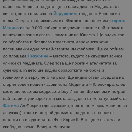
Таргетиране
Функционалност
наречена Борш, от където ще се насладим на Медината от
високо, която прилича на
Йерусалим
, гледан от Елеоновия
Строго необходимите бисквитки позволяват
хълм. След като приключим с пейзажите, ще посетим
старата
основната функционалност на уебсайта, като
потребителско влизане и управление на
Медина
с над 9 000 лабиринтни улички, която е най-голямата
акаунта. Уебсайтът не може да се използва
пешеходна зона в света – паметник на Юнеско. Ще видим как
правилно без строго необходими бисквитки.
се обработва и боядисва известната мароканска кожа,
Доставчик
/
Валиден
Име
Оп
Домейн
до
посещавайки една от най-старите им фабрики. Ще се отбием
до площада
Нежарине
– мястото, където се свързват всички
cookie_notice_accepted
lisandraramos.com
7 дни
Таз
bgtourism.bg
бис
улички от Медината. След това ще посетим ателиетата за
изп
да 
сувенири, където ще видим обработката на бронз и
съг
гравирането върху него на ръка. Ще видим отвън сградата на
на
пот
стария воден нощен часовник на Медината – Клепсидра, след
за
изп
което ще посетим медресето Боу Инания. Ще минем и покрай
на 
на 
най-старият университет в света създаден от жена тунизийката
Фатима
Ал Фихрия (днес джамия, където не мюсюлмани не се
допускат), както и по край джамията, където са тленните
останки на създателят на Фес Идрис II. Връщане в хотела и
свободно време. Вечеря. Нощувка.
Доставчик
/
Валиден