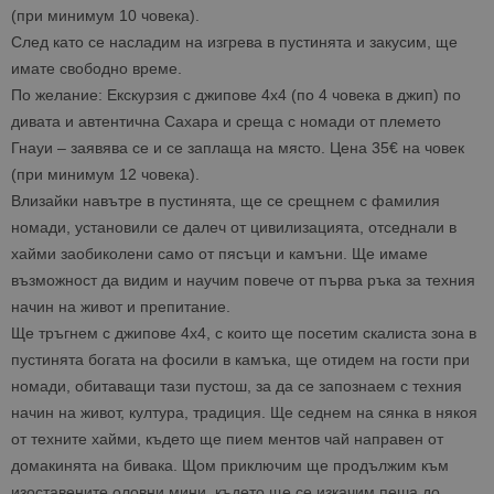
(при минимум 10 човека).
След като се насладим на изгрева в пустинята и закусим, ще
имате свободно време.
По желание: Екскурзия с джипове 4х4 (по 4 човека в джип) по
дивата и автентична Сахара и среща с номади от племето
Гнауи – заявява се и се заплаща на място. Цена 35€ на човек
(при минимум 12 човека).
Влизайки навътре в пустинята, ще се срещнем с фамилия
номади, установили се далеч от цивилизацията, отседнали в
хайми заобиколени само от пясъци и камъни. Ще имаме
възможност да видим и научим повече от първа ръка за техния
начин на живот и препитание.
Ще тръгнем с джипове 4х4, с които ще посетим скалиста зона в
пустинята богата на фосили в камъка, ще отидем на гости при
номади, обитаващи тази пустош, за да се запознаем с техния
начин на живот, култура, традиция. Ще седнем на сянка в някоя
от техните хайми, където ще пием ментов чай направен от
домакинята на бивака. Щом приключим ще продължим към
изоставените оловни мини, където ще се изкачим пеша до