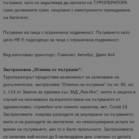
пътуване, като се задължава да заплати на ТУРОПЕРАТОРА
само дължимите суми, свързани с евентуалното преиздаване
на билетите.
Пътуване на лица с ограничена подвижност: Пътуването като
цяло НЕ Е подходящо за лица с ограничена подвижност.
Вид използван транспорт: Самолет, Автобус, Джип 4х4
Застраховка „Отмяна от пътуване“:
Туроператорът предоставя възможност за сключване на
допълнителна застраховка “Отмяна на пътуване” по чл. 80, ал.
1, т.14 от Закона за туризма със ЗАД „Лев Инс“, която е защита в
случай на неочаквано възпрепятстване на пътуването от
здравословен, служебен или семеен характер, вкл. Covid-19.
Застраховката покрива разходите за анулиране на пътуването,
както и на разходите за заплатени, но неконсумирани услуги по
време на пътуването, ако то е било прекъснато. Застраховката
се сключва най-късно до 5 календарни дни, считано от датата