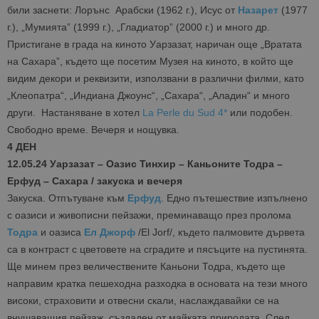
били заснети: Лорънс Арабски (1962 г.), Исус от
Назарет
(1977
г.), „Мумията” (1999 г.), „Гладиатор” (2000 г.) и много др.
Пристигане в града на киното Уарзазат, наричан още „Вратата
на Сахара”, където ще посетим Музея на киното, в който ще
видим декори и реквизити, използвани в различни филми, като
„Клеопатра“, „Индиана Джоунс“, „Сахара“, „Аладин“ и много
други. Настаняване в хотел
La Perle du Sud 4*
или подобен.
Свободно време. Вечеря и нощувка.
4 ДЕН
12.05.24 Уарзазат – Оазис Тинхир – Каньоните Тодра –
Ерфуд – Сахара / закуска и вечеря
Закуска. Отпътуване към
Ерфуд
. Едно пътешествие изпълнено
с оазиси и живописни пейзажи, преминаващо през пролома
Тодра
и оазиса
Ел Джорф
/El Jorf/, където палмовите дървета
са в контраст с цветовете на сградите и пясъците на пустинята.
Ще минем през величествените Каньони Тодра, където ще
направим кратка пешеходна разходка в основата на тези много
високи, страховити и отвесни скали, наслаждавайки се на
внушаващия пейзаж, създаден от майката природата. След