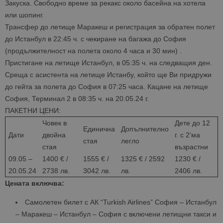
Закуска. Свободно време за рекакс около басейна на хотела
или шопинг.
Трансфер до летище Маракеш и регистрация за обратен полет
до Истанбул в 22:45 ч. с чекиране на багажа до София
(продължителност на полета около 4 часа и 30 мин) .
Пристигане на летище Истанбул, в 05:35 ч. на следващия ден.
Среща с асистента на летище Истанбу, който ще Ви придружи
до гейта за полета до София в 07:25 часа. Кацане на летище
София, Терминал 2 в 08:35 ч. на 20.05.24 г.
ПАКЕТНИ ЦЕНИ:
Човек в
Дете до 12
Единична
Допълнително
Дати
двойна
г. с 2‘ма
стая
легло
стая
възрастни
09.05 –
1400 € /
1555 € /
1325 € / 2592
1230 € /
20.05.24
2738 лв.
3042 лв.
лв.
2406 лв.
Цената включва:
Самолетен билет с АК “Turkish Airlines” София – Истанбул
– Маракеш – Истанбул – София с включени летищни такси и