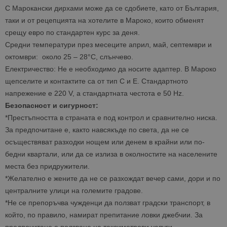
С Марокански дирхами може да се сдобиете, като от България,
таки и от рецепцията на хотелите в Мароко, които обменят
срещу евро по стандартен курс за деня.
Средни температури през месеците април, май, септември и
октомври: около 25 – 28°C, слънчево.
Електричество: Не е необходимо да носите адаптер. В Мароко
щепселите и контактите са от тип C и E. Стандартното
напрежение е 220 V, а стандартната честота е 50 Hz.
Безопасност и сигурност:
*Престъпността в страната е под контрол и сравнително ниска.
За предпочитане е, както навсякъде по света, да не се
осъществяват разходки нощем или денем в крайни или по-
бедни квартали, или да се излиза в околностите на населените
места без придружители.
*Желателно е жените да не се разхождат вечер сами, дори и по
централните улици на големите градове.
*Не се препоръчва чужденци да ползват градски транспорт, в
който, по правило, намират препитание ловки джебчии. За