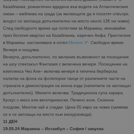
на Google.
бисквитка 
Казабланка, романтично вдадена във водите на Атлантическия
използва з
разгранич
океан – емблема на града (за желаещите да я посетят отвътре,
на уникал
входът се заплаща допълнително на място около 13€ на човек).
потребите
чрез
След свободното време ще потеглим за Маракеш, минавайки
присвоява
произволн
през богатия квартал на Казабланка, наречен Анфа. Пристигане
генериран
в Маракеш. настаняване в хотел
Meriem 4*
. Свободно време.
номер кат
идентифик
Вечеря и нощувка.
на клиента
се включва
Вечерта, допълнително, по желание възможност за посещение
всяка заявк
страница в
на шоу спектакъл Фантазия с включена вечеря. Посещение на
даден сайт
комплекса Чез Али– включва вечеря в типична берберска
използва з
изчисляван
палатка на фона на фолклорни танци от различните части на
данни за
посетители
страната и демонстрация на конна езда (напитките се заплащат
сесии и
допълнително). Менюто включва: Традиционна супа харира,
кампании 
отчетите з
Кускус с месо или вегетариански, Печено агне, Сезонни
анализ на
сайтовете.
плодове, Ментов чай и сладки. Цена 55 евро на човек (заявява
се и се заплаща на място към екскурзовода).
11 ДЕН
19.05.24 Маракеш – Истанбул – София / закуска