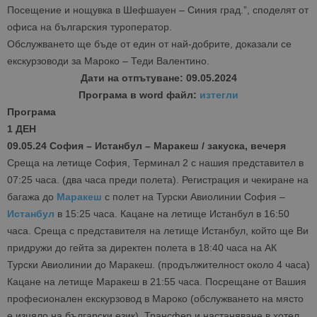
Посещение и нощувка в Шефшауен – Синия град.”, споделят от
офиса на българския туроператор.
Обслужването ще бъде от един от най-добрите, доказали се
екскурзоводи за Мароко – Теди Валентино.
Дати на отпътуване: 09.05.2024
Програма в word файл:
изтегли
Програма
1 ДЕН
09.05.24 София – Истанбул – Маракеш / закуска, вечеря
Среща на летище София, Терминал 2 с нашия представител в
07:25 часа. (два часа преди полета). Регистрация и чекиране на
багажа до
Маракеш
с полет на Турски Авиолинии София –
Истанбул
в 15:25 часа. Кацане на летище Истанбул в 16:50
часа. Среща с представителя на летище Истанбул, който ще Ви
придружи до гейта за директен полета в 18:40 часа на АК
Турски Авиолинии до Маракеш. (продължителност около 4 часа)
Кацане на летище Маракеш в 21:55 часа. Посрещане от Вашия
професионален екскурзовод в Мароко (обслужването на място
е изцяло на български език). Трансфер и настаняване в хотел