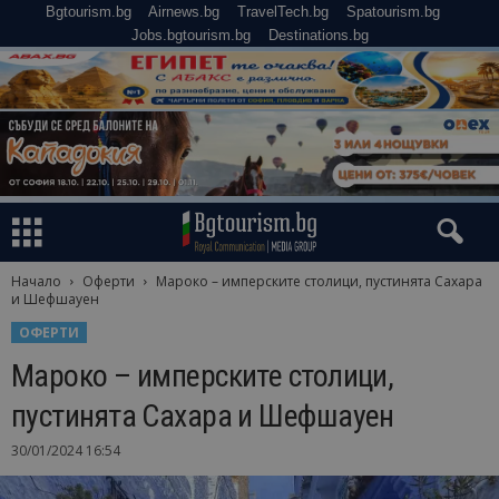
Bgtourism.bg
Airnews.bg
TravelTech.bg
Spatourism.bg
Jobs.bgtourism.bg
Destinations.bg
Начало
Оферти
Мароко – имперските столици, пустинята Сахара
и Шефшауен
ОФЕРТИ
Мароко – имперските столици,
пустинята Сахара и Шефшауен
30/01/2024 16:54