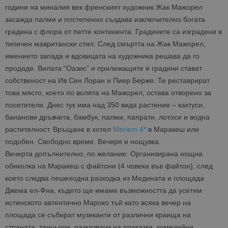
години на миналия век френският художник Жак Мажорел
засажда палми и постепенно създава изключително богата
градина с флора от петте континента. Градините са изградени в
типичен мавритански стил. След смъртта на Жак Мажорел,
имението запада и вдовицата на художника решава да го
продаде. Вилата “Оазис” и прилежащите ѝ градини стават
собственост на Ив Сен Лоран и Пиер Берже. Те реставрират
това място, което по волята на Мажорел, остава отворено за
посетители. Днес тук има над 350 вида растения – кактуси,
бананови дръвчета, бамбук, палми, папрати, лотоси и водна
растителност. Връщане в хотел
Meriem 4*
в Маракеш или
подобен. Свободно време. Вечеря и нощувка.
Вечерта допълнително, по желание: Oрганизирана нощна
обиколка на Маракеш с файтони (4 човека във файтон), след
което следва пешеходна разходка из Медината и площада
Джема ел-Фна, където ще имаме възможността да усетим
истинското автентично Мароко тъй като всяка вечер на
площада се събират музиканти от различни краища на
страната, танцьори, разказвачи на приказки, комедийни