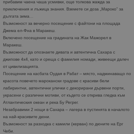
прибавим чаена чаша усмивки, още толкова жажда за
приключения и лъжица знания. Вземете си доза „Мароко” за
дългата зима…
Възможност за вечерно посещение с файтони на площада
Джема ел-Фна в Маракеш.
Включено посещение на градината на Жак Мажорел в
Маракеш.
Възможност да опознаете дивата и автентична Сахара с
джипове 4х4, като и среща с фамилия номади, живеещи далеч
от цивилизацията.
Посещение на касбата Оудая в Рабат – място, надминаващо по
красота повечето марокански градове с красиви бели
лабиринтни, автентични улички с декорирани дървени порти,
украсени с различни мотиви, от където се открива гледка към
Атлантическия океан и река Бу Регрег.
Незабравими 2 нощи в Сахара – лагера в пустинята в началото
на най-красивите дюни.
Възможност за разходка с камили (керван) по дюните на Ерг
Чеби.