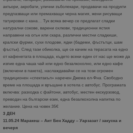
актьори, акробати, улични зъболекари, продавачи на продукти
предпазващи или премахващи черна магия, жени рисуващи
татуировки с кана… Тук всяка вечер се предлагат сладки
натурални сокове, варени охлюви, традиционни ястия
направени на огън или скара, различни местни сладкиши,
кралски фурми, сухи плодове, ядки (бадеми, фъстътци, шам
фъстък). След тази обиколка, ще се качим на терасата на едно
от кафенетата в площада, където всеки един от нас ще може да
изпие една чаша чай или едно безалкохолно, или едно кафе
(включени в пакета), наслаждавайки се на този огромен
традиционен «спектакъл» наречен Джема ел-Фна. Свободно
време на площада и връщане в хотела с автобус. Програмата
включва: разходка с файтони, автобус, местен екскурзовод,
преводач на български език, една безалкохолна напитка по
желание. Цена на човек 35€
3 ДЕН
11.05.24 Маракеш – Аит Бен Хадду – Уарзазат / закуска и
вечеря