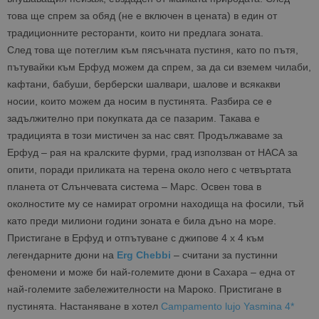
това ще спрем за обяд (не е включен в цената) в един от
традиционните ресторанти, които ни предлага зоната.
След това ще потеглим към пясъчната пустиня, като по пътя,
пътувайки към Ерфуд можем да спрем, за да си вземем чилаби,
кафтани, бабуши, берберски шалвари, шалове и всякакви
носии, които можем да носим в пустинята. Разбира се е
задължително при покупката да се пазарим. Такава е
традицията в този мистичен за нас свят. Продължаваме за
Ерфуд – рая на кралските фурми, град използван от НАСА за
опити, поради приликата на терена около него с четвъртата
планета от Слънчевата система – Марс. Освен това в
околностите му се намират огромни находища на фосили, тъй
като преди милиони години зоната е била дъно на море.
Пристигане в Ерфуд и отпътуване с джипове 4 х 4 към
легендарните дюни на
Erg Chebbi
– считани за пустинни
феномени и може би най-големите дюни в Сахара – една от
най-големите забележителности на Мароко. Пристигане в
пустинята. Настаняване в хотел
Campamento lujo Yasmina 4*