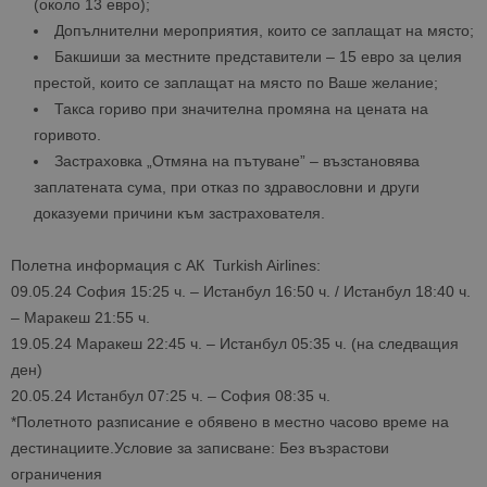
(около 13 евро);
Допълнителни мероприятия, които се заплащат на място;
Бакшиши за местните представители – 15 евро за целия
престой, които се заплащат на място по Ваше желание;
Такса гориво при значителна промяна на цената на
горивото.
Застраховка „Отмяна на пътуване” – възстановява
заплатената сума, при отказ по здравословни и други
доказуеми причини към застрахователя.
Полетна информация с АК Turkish Airlines:
09.05.24 София 15:25 ч. – Истанбул 16:50 ч. / Истанбул 18:40 ч.
– Маракеш 21:55 ч.
19.05.24 Маракеш 22:45 ч. – Истанбул 05:35 ч. (на следващия
ден)
20.05.24 Истанбул 07:25 ч. – София 08:35 ч.
*Полетното разписание е обявено в местно часово време на
дестинациите.Условие за записване: Без възрастови
ограничения