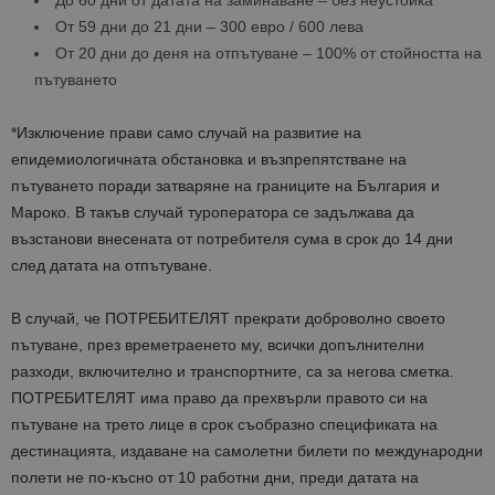
До 60 дни от датата на заминаване – без неустойка
От 59 дни до 21 дни – 300 евро / 600 лева
От 20 дни до деня на отпътуване – 100% от стойността на
пътуването
*Изключение прави само случай на развитие на
епидемиологичната обстановка и възпрепятстване на
пътуването поради затваряне на границите на България и
Мароко. В такъв случай туроператора се задължава да
възстанови внесената от потребителя сума в срок до 14 дни
след датата на отпътуване.
В случай, че ПОТРЕБИТЕЛЯТ прекрати доброволно своето
пътуване, през времетраенето му, всички допълнителни
разходи, включително и транспортните, са за негова сметка.
ПОТРЕБИТЕЛЯТ има право да прехвърли правото си на
пътуване на трето лице в срок съобразно спецификата на
дестинацията, издаване на самолетни билети по международни
полети не по-късно от 10 работни дни, преди датата на