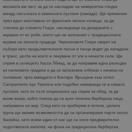
високата им част, за да се насладим на невероятна гледка
между пясъчната и каменната пустиня (хамада). Ще преминем
през едно изоставено от френския легион селище, за да
стигнем до племето Гнауи, наследници на докараните с
кервани от юг роби, които ще ни запознаят с традиционната
музика на техните прадеди. Чернокожите Гнауи свирят на
събори като продължителните песни и танци водят до изпадане
в транс, целта на които е лекуване от зли и нечисти сили. Ще
спрем в селището Хасси Лбиед, за да направим една разходка
из палмовите градини и да се запознаем отблизо с начина на
поливане, чрез акведукти и Кхетара. Връщане към хотел
Campamento lujo Yasmina или подобен намиращи се в самата
пустиня, като по пътя опционално ще спрем за обяд, за да
може всеки, който поиска да си купи типична берберска пица,
направена на жар. След като се приберем в хотела, цялата
група ще имаме възможността да си организираме парти около
басейна, като всеки един от нас ще си носи предварително
подготвената напитка, на фона на традиционна берберска