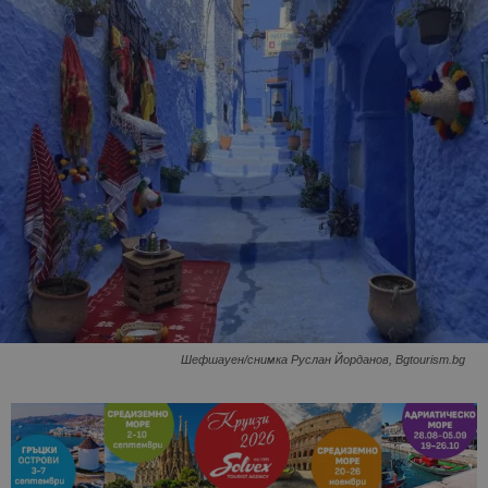
Шефшауен/снимка Руслан Йорданов, Bgtourism.bg