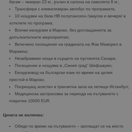
багаж – чекиран 23 кг., ръчен в салона на самолета 8 кг.;
Трансфери с климатизиран автобус по програмата;
10 нощувки на база HB полупансион /закуска и вечеря/ в
хотелите по програма;
Всички екскурзии в Мароко, без доплащанията за
допълнителните мероприятия;
Включено посещение на градината на Жак Мажорел в
Маракеш;
Незабравими нощи в сърцето на пустинята Сахара;
Посещение и нощувка в „Синия град“ Шефшауен;
Екскурзовод на български език по време на целия
престой в Мароко;
Посрещащ асистен в транзитна зала на летище Истанбул;
Медицинска застраховка за периода на пътуването с
покритие 10000 EUR.
Цената не включва:
Обяди по време на пътуването – заплащат се на място