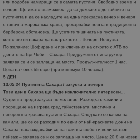
или подобен намиращи се в самата пустиня. Свободно време и
вечеря. Ще имате възможност да се докоснете до тайните на
пустинята и да се насладите на една прекрасна вечер и вечеря
с типична мароканска храна, прекарвайки нощта в традиционна
берберска обстановка. Ще усетите тишината на пустинята,
която ще ви накара да настръхнете… Вечеря. Нощувка.
По желание: Шофиране и приключения на открито с АТВ по
дюните на Ерг Чеби – Сахара. Придружени от инструктор –
заявява се и се заплаща на място. Продължителност 1 час.
Цена на човек 55 евро (при минимум 10 човека).
5 ДЕН
13.05.24 Пустинята Сахара / закуска и вечеря
Този ден в Сахара ще бъде изключително интересен…
Сутринта преди закуска по желание: Разходка с камили и
посрещане на изгрева сред тайнствената, мистична и
невероятно красива пустиня Сахара. След като се качим на
камили, ще се се разходим по едни от най-красивите дюни на
Сахара, наслаждавайки се на този вълшебен и величествен
пейзаж – заявява се и се заплаща на място. Цена: 20 € на човек