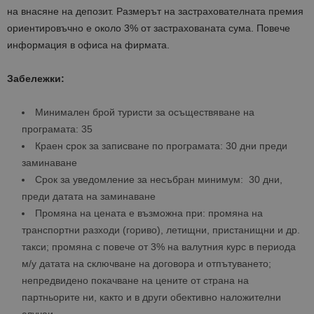
на внасяне на депозит. Размерът на застрахователната премия
ориентировъчно е около 3% от застрахованата сума. Повече
информация в офиса на фирмата.
Забележки:
Минимален брой туристи за осъществяване на
програмата: 35
Краен срок за записване по програмата: 30 дни преди
заминаване
Срок за уведомление за несъбран минимум: 30 дни,
преди датата на заминаване
Промяна на цената е възможна при: промяна на
транспортни разходи (гориво), летищни, пристанищни и др.
такси; промяна с повече от 3% на валутния курс в периода
м/у датата на сключване на договора и отпътуването;
непредвидено покачване на цените от страна на
партньорите ни, както и в други обективно наложителни