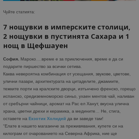
Чуйте статията:
7 нощувки в имперските столици,
2 нощувки в пустинята Сахара и 1
нощ в Щефшауен
София.
Мароко….време е за приключения, време е да си
подарите пиршество за всички сетива.
Каква невероятна комбинация от усещания, звукове, цветове,
улични пазари, архитектурата на цитаделите, джамиите,
тежките порти на кралските дворци, изтънчено френско, горещо
испанско, средиземноморско синьо, ухаен ментов чай, наливан
от сребърни чайници, аромат на Рас ел Ханут, вкусна улична
храна, цветни дрехи и керамика, а медините… Не, стига,
оставете на
Екзотик Холидей
да ви заведе там!
“Елате в нашето магазинче за преживявания, купете си на
килограм от очарованието на Северна Африка, ние ще