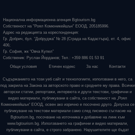
Национална информационна агенция Bgtourism.bg
Собственост на "Роял Комюникейшън" ЕООД, 205185996.
Адрес на редакцията за кореспонденция:
Гр. Добрич, бул. “Добруджа” № 28 (Сграда на Кадастъра), ет. 4, офис
406;
Гр. София, жк “Овча Купел”
Собственик: Руслан Йорданов; Тел.: +359 886 01 53 91
Общи условия
Етичен кодекс
За нас
Контакти
Съдържанието на този уеб сайт и технологиите, използвани в него, са
под закрила на Закона за авторското право и сродните му права. Всички
авторски статии, репортажи, интервюта и други текстови, графични и
видео материали, публикувани в сайта, са собственост на „Роял
Комюникейшън“ ЕООД, освен ако изрично е посочено друго. Допуска се
публикуване на текстови материали само след писмено съгласие на
Bgtourism.bg, посочване на източника и добавяне на линк към
www.bgtourism.bg. Използването на графични и видео материали,
публикувани в сайта, е строго забранено. Нарушителите ще бъдат