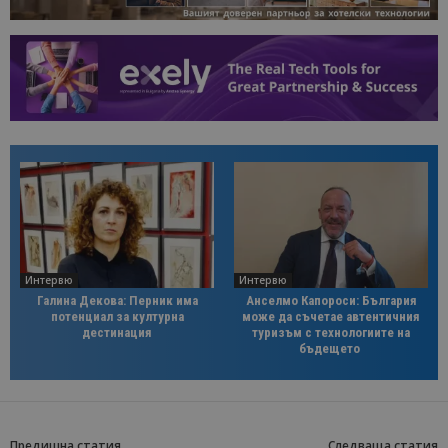
Интервю
Интервю
Галина Декова: Перник има
Анселмо Капороси: България
потенциал за културна
може да съчетае автентичния
дестинация
туризъм с технологиите на
бъдещето
Предишна статия
Следваща статия