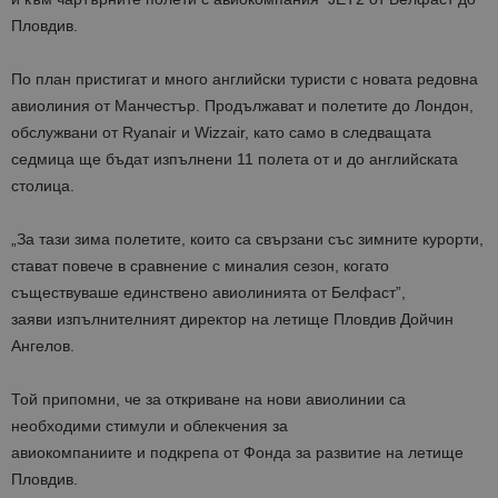
Пловдив.
По план пристигат и много английски туристи с новата редовна
авиолиния от Манчестър. Продължават и полетите до Лондон,
обслужвани от Ryanair и Wizzair, като само в следващата
седмица ще бъдат изпълнени 11 полета от и до английската
столица.
„За тази зима полетите, които са свързани със зимните курорти,
стават повече в сравнение с миналия сезон, когато
съществуваше единствено авиолинията от Белфаст”,
заяви изпълнителният директор на летище Пловдив Дойчин
Ангелов.
Той припомни, че за откриване на нови авиолинии са
необходими стимули и облекчения за
авиокомпаниите и подкрепа от Фонда за развитие на летище
Пловдив.