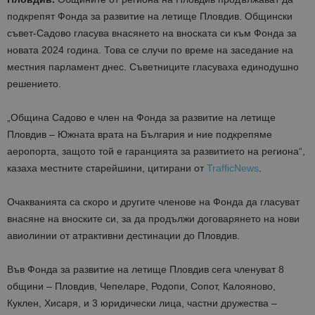
подкрепят Фонда за развитие на летище Пловдив. Общински
съвет-Садово гласува внасянето на вноската си към Фонда за
новата 2024 година. Това се случи по време на заседание на
местния парламент днес. Съветниците гласуваха единодушно
решението.
„Община Садово е член на Фонда за развитие на летище
Пловдив – Южната врата на България и ние подкрепяме
аеропорта, защото той е гаранцията за развитието на региона“,
казаха местните старейшини, цитирани от
TrafficNews
.
Очакванията са скоро и другите членове на Фонда да гласуват
внасяне на вноските си, за да продължи договарянето на нови
авиолинии от атрактивни дестинации до Пловдив.
Във Фонда за развитие на летище Пловдив сега членуват 8
общини – Пловдив, Чепеларе, Родопи, Сопот, Калояново,
Куклен, Хисаря, и 3 юридически лица, частни дружества –