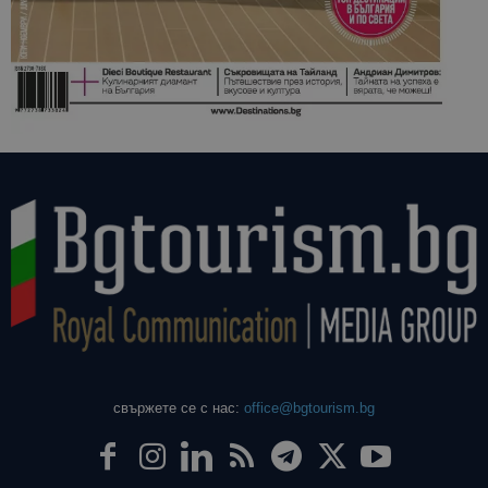
свържете се с нас:
office@bgtourism.bg