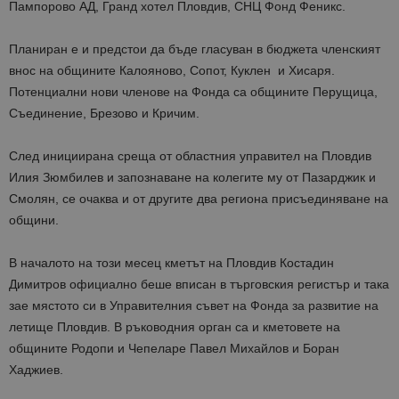
Пампорово АД, Гранд хотел Пловдив, СНЦ Фонд Феникс.
Планиран е и предстои да бъде гласуван в бюджета членският
внос на общините Калояново, Сопот, Куклен и Хисаря.
Потенциални нови членове на Фонда са общините Перущица,
Съединение, Брезово и Кричим.
След инициирана среща от областния управител на Пловдив
Илия Зюмбилев и запознаване на колегите му от Пазарджик и
Смолян, се очаква и от другите два региона присъединяване на
общини.
В началото на този месец кметът на Пловдив Костадин
Димитров официално беше вписан в търговския регистър и така
зае мястото си в Управителния съвет на Фонда за развитие на
летище Пловдив. В ръководния орган са и кметовете на
общините Родопи и Чепеларе Павел Михайлов и Боран
Хаджиев.