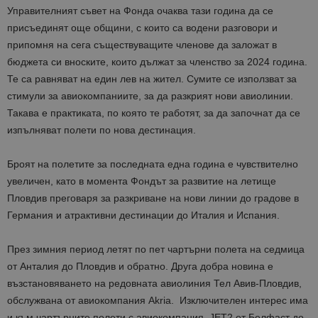
Управителният съвет на Фонда очаква тази година да се
присъединят още общини, с които са водени разговори и
припомня на сега съществуващите членове да заложат в
бюджета си вноските, които дължат за членство за 2024 година.
Те са равняват на един лев на жител. Сумите се използват за
стимули за авиокомпаниите, за да разкрият нови авиолинии.
Такава е практиката, по която те работят, за да започнат да се
изпълняват полети по нова дестинация.
Броят на полетите за последната една година е чувствително
увеличен, като в момента Фондът за развитие на летище
Пловдив преговаря за разкриване на нови линии до градове в
Германия и атрактивни дестинации до Италия и Испания.
През зимния период летят по пет чартърни полета на седмица
от Анталия до Пловдив и обратно. Друга добра новина е
възстановяването на редовната авиолиния Тел Авив-Пловдив,
обслужвана от авиокомпания Akria. Изключителен интерес има
и към чартърните полети с авиокомпания JET2 от Белфаст до