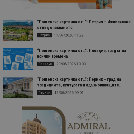
Строго необходимо
Ефективност
Таргетиране
Функционалност
“Пощенска картичка от…”: Петрич – Изживяване
отвъд очакваното
Строго необходимите бисквитки позволяват
основната функционалност на уебсайта, като
11/07/2026 11:22
Петрич
потребителско влизане и управление на
акаунта. Уебсайтът не може да се използва
правилно без строго необходими бисквитки.
“Пощенска картичка от…”: Пловдив, градът на
всички времена
Доставчик
/
Валиден
Име
Оп
Домейн
до
23/06/2026 10:00
Пловдив
cookie_notice_accepted
lisandraramos.com
7 дни
Таз
bgtourism.bg
бис
“Пощенска картичка от…”: Перник – град на
изп
да 
традициите, културата и вдъхновяващите...
съг
17/06/2026 09:01
на
Перник
пот
за
изп
на 
на 