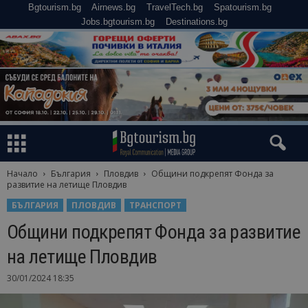
Bgtourism.bg
Airnews.bg
TravelTech.bg
Spatourism.bg
Jobs.bgtourism.bg
Destinations.bg
Начало
България
Пловдив
Общини подкрепят Фонда за
развитие на летище Пловдив
БЪЛГАРИЯ
ПЛОВДИВ
ТРАНСПОРТ
Общини подкрепят Фонда за развитие
на летище Пловдив
30/01/2024 18:35