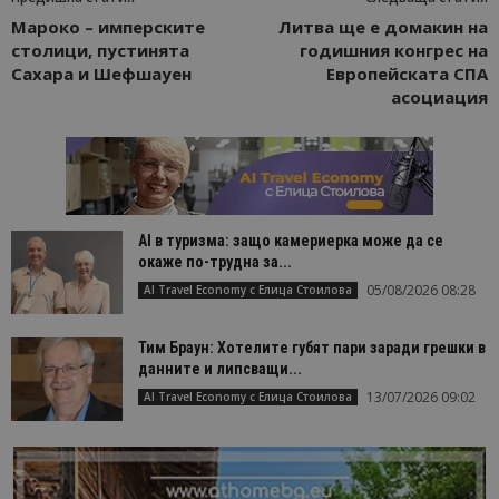
Мароко – имперските
Литва ще е домакин на
столици, пустинята
годишния конгрес на
Сахара и Шефшауен
Европейската СПА
асоциация
AI в туризма: защо камериерка може да се
окаже по-трудна за...
05/08/2026 08:28
AI Travel Economy с Елица Стоилова
Тим Браун: Хотелите губят пари заради грешки в
данните и липсващи...
13/07/2026 09:02
AI Travel Economy с Елица Стоилова