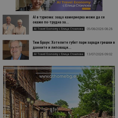
AI в туризма: защо камериерка може да се
окаже по-трудна за...
05/08/2026 08:28
AI Travel Economy с Елица Стоилова
Тим Браун: Хотелите губят пари заради грешки в
данните и липсващи...
13/07/2026 09:02
AI Travel Economy с Елица Стоилова