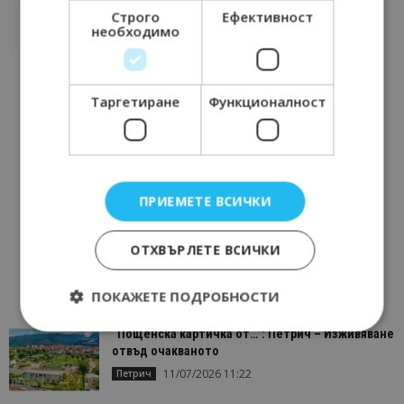
Строго
Ефективност
необходимо
Таргетиране
Функционалност
ПРИЕМЕТЕ ВСИЧКИ
ОТХВЪРЛЕТЕ ВСИЧКИ
ПОКАЖЕТЕ ПОДРОБНОСТИ
“Пощенска картичка от…”: Петрич – Изживяване
отвъд очакваното
Строго необходимо
Ефективност
11/07/2026 11:22
Петрич
Таргетиране
Функционалност