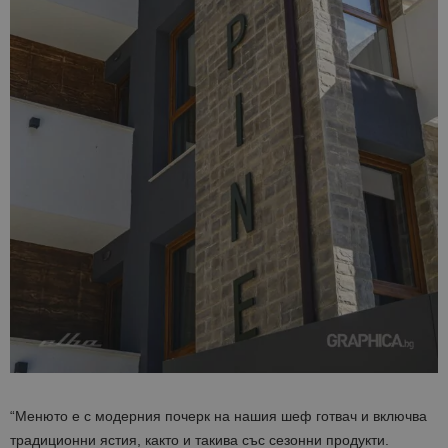
“Менюто е с модерния почерк на нашия шеф готвач и включва
традиционни ястия, както и такива със сезонни продукти.