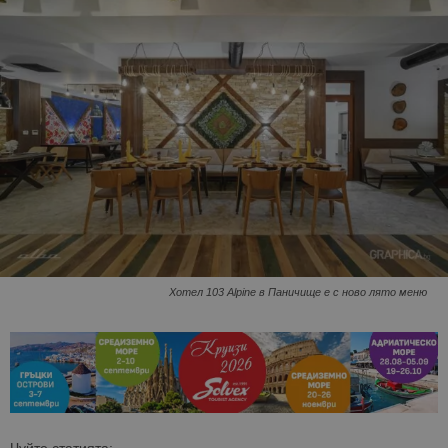
Хотел 103 Alpine в Паничище е с ново лято меню