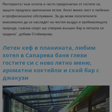
Ресторантът към хотела е често предпочитан от гостите си,
защото предлага оригинални ястия, богат винен лист и любезно
и професионално обслужване. За да може посетителите
максимално да се насладят на чистия въздух и заобикалящата
природа, съвсем скоро ще отворим външен бар в лятната си
градина”, добави Стоймирова.
Летен кеф в планината, любим
хотел в Сапарева баня глези
гостите си с ново лятно меню,
ароматни коктейли и скай бар с
джакузи