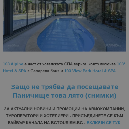
103 Alpine
е част от хотелската СПА верига, която включва
1
03°
Hotel & SPA
в Сапарева баня и
103 View Park Hotel & SPA
.
Защо не трябва да посещавате
Паничище това лято (снимки)
ЗА АКТУАЛНИ НОВИНИ И ПРОМОЦИИ НА АВИОКОМПАНИИ,
ТУРОПЕРАТОРИ И ХОТЕЛИЕРИ - ПРИСЪЕДИНЕТЕ СЕ КЪМ
ВАЙБЪР КАНАЛА НА BGTOURISM.BG -
ВКЛЮЧИ СЕ ТУК
!