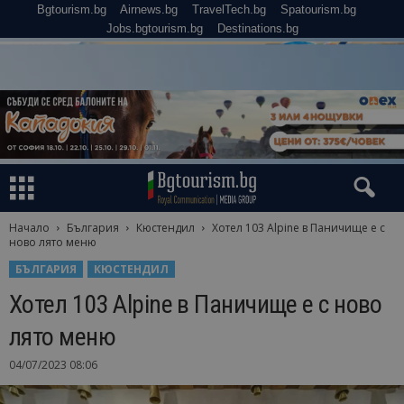
Bgtourism.bg
Airnews.bg
TravelTech.bg
Spatourism.bg
Jobs.bgtourism.bg
Destinations.bg
Начало
България
Кюстендил
Хотел 103 Alpine в Паничище е с
ново лято меню
БЪЛГАРИЯ
КЮСТЕНДИЛ
Хотел 103 Alpine в Паничище е с ново
лято меню
04/07/2023 08:06