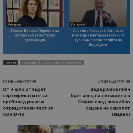
Интервю
Интервю
Галина Декова: Перник има
Анселмо Капороси: България
потенциал за културна
може да съчетае автентичния
дестинация
туризъм с технологиите на
бъдещето
ТАГОВЕ
103 ALPINE
РАДОСТИНА СТОЙМИРОВА
Предишна статия
Следваща статия
От 4 юли отпадат
Задържаха пиян
сертификатите за
британец на летището в
преболедуване и
София след аварийно
отрицателен тест за
кацане на самолет
COVID-19
(видео)