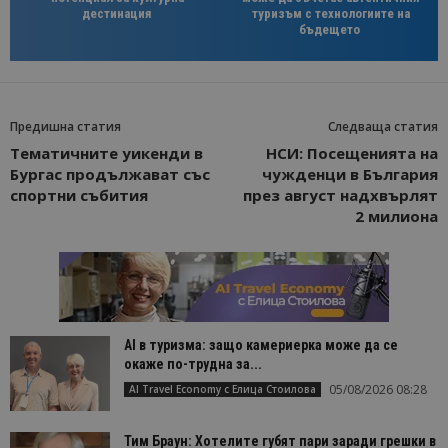
дестинация
туризъм с технологиите на
бъдещето
Предишна статия
Следваща статия
Тематичните уикенди в
НСИ: Посещенията на
Бургас продължават със
чужденци в България
спортни събития
през август надхвърлят
2 милиона
AI в туризма: защо камериерка може да се
окаже по-трудна за...
05/08/2026 08:28
AI Travel Economy с Елица Стоилова
Тим Браун: Хотелите губят пари заради грешки в