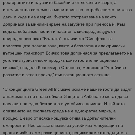
ресторантите и плувните басейни е от локални извори, а
интелигентна система за мониторинг на потреблението ни казва
дали и къде има аварии, бързото отстраняване на които
допринася за минимизиране на загубите при преноса й. Към
водата добавяме чистия и наситен с кислород въздух от
природен резерват “Балтата”, отличието “Син флаг” за
прилежащата плажна зона, както и безплатния електрически
вътрешен транспорт. Всичко това допринася за предлагането на
устойчив туристически продукт, който гостите ни оценяват
високо”, споделя Красимира Стоянова, мениджър “Устойчиво
развитие и зелен преход” във ваканционното селище.
“С концепцията Green All Inclusive искаме нашите гости да видят
ангажимента ни в тази област. Защото в Албена те могат да се
насладят на една безгрижна и устойчива почивка. И тъй като
опазването на околната среда не е еднократна мярка, а
процес, 1 евро от всяка нощувка отива за допълнителни
екопроекти. Ние се застъпваме за устойчива консумация на
храни и избягваме разхищението, рециклираме отпадъците в