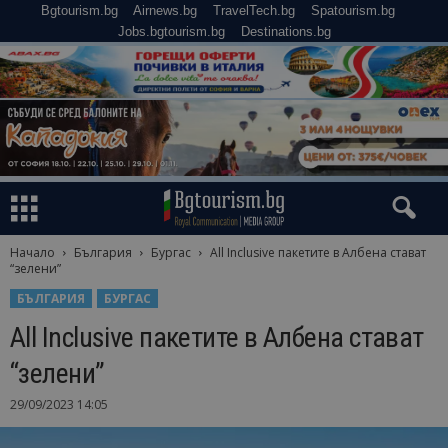
Bgtourism.bg
Airnews.bg
TravelTech.bg
Spatourism.bg
Jobs.bgtourism.bg
Destinations.bg
Начало
България
Бургас
All Inclusive пакетите в Албена стават
“зелени”
БЪЛГАРИЯ
БУРГАС
All Inclusive пакетите в Албена стават
“зелени”
29/09/2023 14:05