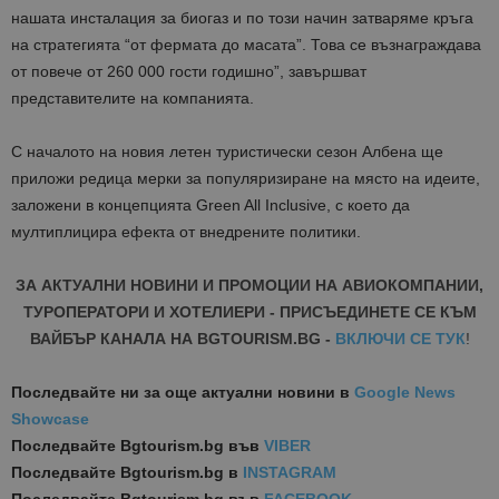
нашата инсталация за биогаз и по този начин затваряме кръга
на стратегията “от фермата до масата”. Това се възнаграждава
от повече от 260 000 гости годишно”, завършват
представителите на компанията.
С началото на новия летен туристически сезон Албена ще
приложи редица мерки за популяризиране на място на идеите,
заложени в концепцията Green All Inclusive, с което да
мултиплицира ефекта от внедрените политики.
ЗА АКТУАЛНИ НОВИНИ И ПРОМОЦИИ НА АВИОКОМПАНИИ,
ТУРОПЕРАТОРИ И ХОТЕЛИЕРИ - ПРИСЪЕДИНЕТЕ СЕ КЪМ
ВАЙБЪР КАНАЛА НА BGTOURISM.BG -
ВКЛЮЧИ СЕ ТУК
!
Последвайте ни за още актуални новини
в
Google News
Showcase
Последвайте
Bgtourism.bg във
VIBER
Последвайте
Bgtourism.bg в
INSTAGRAM