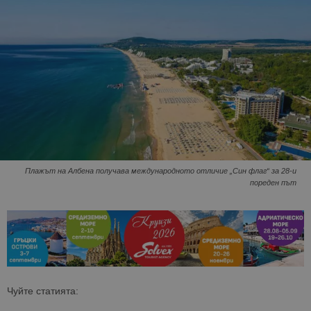
Плажът на Албена получава международното отличие „Син флаг“ за 28-и
пореден път
Чуйте статията: