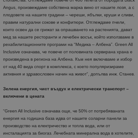
стопанства. Отглеждаме повече от 400 телета от породата Black
Angus, произвеждаме собствена марка вино от нашите лозя, а с
плодовете на нашите градини – череши, ябълки, круши и сливи,
правим натурални сокове и конфитюри. Отглеждаме пчели,
които освен да се грижат за опрашването на растенията, дават
мед за нашите ресторанти и лечебен восък, който използваме в
рехабилитационните програми на “Медика – Албена”. Green All
Inclusive означава, че повече от половината сервирана храна е
произведена в региона на Албена. Към нея включваме и избор
от над 40 вида спорт в комплекса, с което популяризираме
активния и здравословен начин на живот”, допълва инж. Станев.
Зелена енергия, чист въздух и електрически транспорт –
включени в цената
“Green All Inclusive означава още, че 50% от потребяваната
енергия на годишна база идва от нашите соларни панели за
производство на електричество и топла вода, или от
инсталацията за биогаз. Лечебната минерална вода в хотелите,