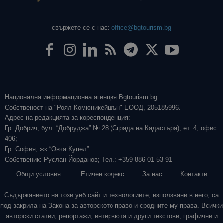
свържете се с нас:
office@bgtourism.bg
Национална информационна агенция Bgtourism.bg
Собственост на "Роял Комюникейшън" ЕООД, 205185996.
Адрес на редакцията за кореспонденция:
Гр. Добрич, бул. “Добруджа” № 28 (Сграда на Кадастъра), ет. 4, офис
406;
Гр. София, жк “Овча Купел”
Собственик: Руслан Йорданов; Тел.: +359 886 01 53 91
Общи условия
Етичен кодекс
За нас
Контакти
Съдържанието на този уеб сайт и технологиите, използвани в него, са
под закрила на Закона за авторското право и сродните му права. Всички
авторски статии, репортажи, интервюта и други текстови, графични и