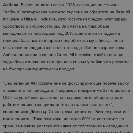
Албена.
В края на летен сезон 2023, ваканционно селище
“Албена” потвърждава високото търсене за офертите на база All
Inclusive и Ultra All Inclusive, като гостите ги предпочитат заради
удобството и сигурността им. За сметка на това обаче,
мениджмънтът наблюдава над 20% хранителен отпадък на
годишна база, което въпреки преработката му в биогаз, носи
негативни последици за околната среда. Именно заради това
Албена анонсира своя нов Green All Inclusive, с който иска да
задълбочи отношението и приноса си към устойчивото развитие
на българския туристически продукт.
“Със зеления All Inclusive ние се фокусираме още повече върху
опазването на природата. Например, подкрепяме 17-те цели на
ООН за устойчиво развитие на съвременното общество, като
работим активно за прилагането на голяма част от тях”,
споделя инж. Димитър Станев, зам.-директор “Бизнес развитие”
в компанията. “Това означава, че около 60% от доставките на
храни за нашите ресторанти идват от собствените ни градини и