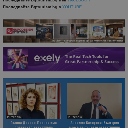
Последвайте
Bgtourism.bg във
FACEBOOK
Последвайте
Bgtourism.bg в
YOUTUBE
Интервю
Интервю
Галина Декова: Перник има
Анселмо Капороси: България
потенциал за културна
може да съчетае автентичния