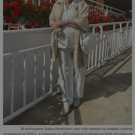
99-годишната Зофиа Игнатович още сега планира да направи своята
резервация за 2025 г., а тортата за 100-годишния й юбилей ще бъде от екипа на