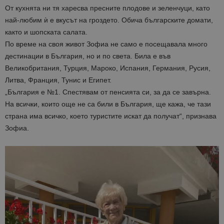
От кухнята ни тя харесва пресните плодове и зеленчуци, като
най-любим ѝ е вкусът на гроздето. Обича българските домати,
както и шопската салата.
По време на своя живот Зофиа не само е посещавала много
дестинации в България, но и по света. Била е във
Великобритания, Турция, Мароко, Испания, Германия, Русия,
Литва, Франция, Тунис и Египет.
„България е №1. Спестявам от пенсията си, за да се завърна.
На всички, които още не са били в България, ще кажа, че тази
страна има всичко, което туристите искат да получат“, признава
Зофиа.