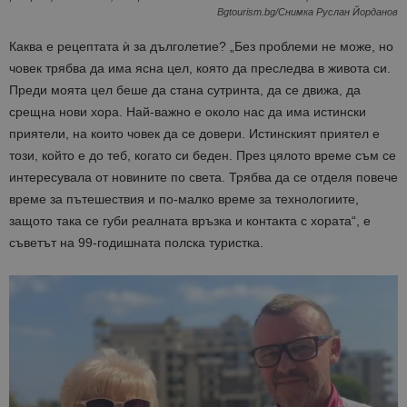
Bgtourism.bg/Снимка Руслан Йорданов
Каква е рецептата ѝ за дълголетие? „Без проблеми не може, но
човек трябва да има ясна цел, която да преследва в живота си.
Преди моята цел беше да стана сутринта, да се движа, да
срещна нови хора. Най-важно е около нас да има истински
приятели, на които човек да се довери. Истинският приятел е
този, който е до теб, когато си беден. През цялото време съм се
интересувала от новините по света. Трябва да се отделя повече
време за пътешествия и по-малко време за технологиите,
защото така се губи реалната връзка и контакта с хората“, е
съветът на 99-годишната полска туристка.