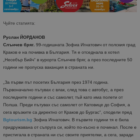
Чуйте статията:
Руслан ЙОРДАНОВ
Слънчев бряг.
99-годишната Зофиа Игнатович от полския град
Краков е на почивка в България. Тя е отседнала в хотел
„Несебър Бийч“ в курорта Слънчев бряг, а през последните 50
години не пропуска ваканция в страната ни.
„За първи път посетих България през 1974 година.
Първоначално пътувах с влак, след това с автобус, а през
последните години и със самолет, тъй като има полети от
Полша. Преди пътувах със самолет от Катовице до София, а
сега връзките са директно от Краков до Бургас“, сподели пред
Bgtourism.bg
Зофиа Игнатович. В първите години тя е била
придружавана от съпруга си, който по-късно е починал. После е
пристигала в страната ни със своите приятелки, а сега, заради