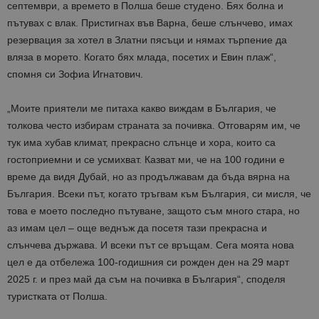
септември, а времето в Полша беше студено. Бях болна и
пътувах с влак. Пристигнах във Варна, беше слънчево, имах
резервация за хотел в Златни пясъци и нямах търпение да
вляза в морето. Когато бях млада, посетих и Евин плаж“,
спомня си Зофиа Игнатович.
„Моите приятели ме питаха какво виждам в България, че
толкова често избирам страната за почивка. Отговарям им, че
тук има хубав климат, прекрасно слънце и хора, които са
гостоприемни и се усмихват. Казват ми, че на 100 години е
време да видя Дубай, но аз продължавам да бъда вярна на
България. Всеки път, когато тръгвам към България, си мисля, че
това е моето последно пътуване, защото съм много стара, но
аз имам цел – още веднъж да посетя тази прекрасна и
слънчева държава. И всеки път се връщам. Сега моята нова
цел е да отбележа 100-годишния си рожден ден на 29 март
2025 г. и през май да съм на почивка в България“, споделя
туристката от Полша.