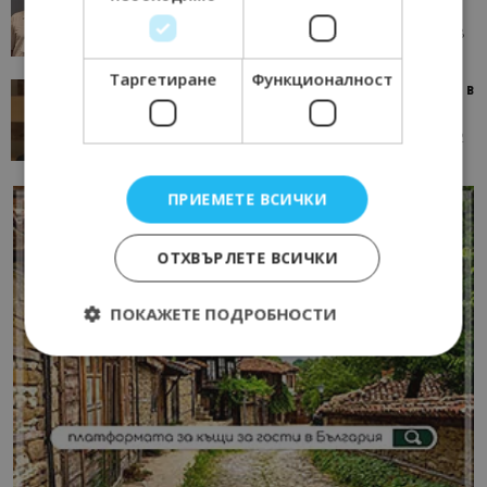
окаже по-трудна за...
05/08/2026 08:28
AI Travel Economy с Елица Стоилова
Таргетиране
Функционалност
Тим Браун: Хотелите губят пари заради грешки в
данните и липсващи...
13/07/2026 09:02
AI Travel Economy с Елица Стоилова
ПРИЕМЕТЕ ВСИЧКИ
ОТХВЪРЛЕТЕ ВСИЧКИ
ПОКАЖЕТЕ ПОДРОБНОСТИ
Строго необходимо
Ефективност
Таргетиране
Функционалност
Строго необходимите бисквитки позволяват