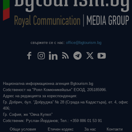
свържете се с нас:
office@bgtourism.bg
Национална информационна агенция Bgtourism.bg
Собственост на "Роял Комюникейшън" ЕООД, 205185996.
Адрес на редакцията за кореспонденция:
Гр. Добрич, бул. “Добруджа” № 28 (Сграда на Кадастъра), ет. 4, офис
406;
Гр. София, жк “Овча Купел”
Собственик: Руслан Йорданов; Тел.: +359 886 01 53 91
Общи условия
Етичен кодекс
За нас
Контакти