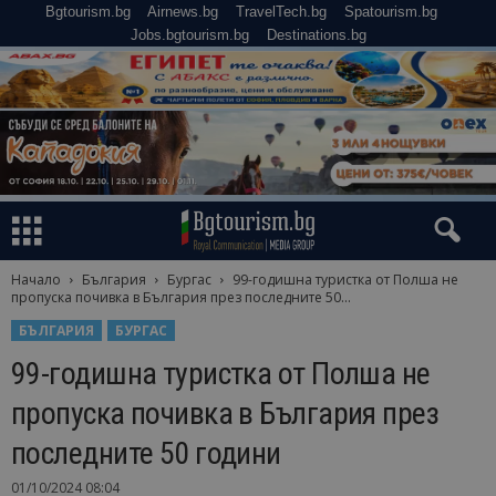
Bgtourism.bg
Airnews.bg
TravelTech.bg
Spatourism.bg
Jobs.bgtourism.bg
Destinations.bg
Начало
България
Бургас
99-годишна туристка от Полша не
пропуска почивка в България през последните 50...
БЪЛГАРИЯ
БУРГАС
99-годишна туристка от Полша не
пропуска почивка в България през
последните 50 години
01/10/2024 08:04