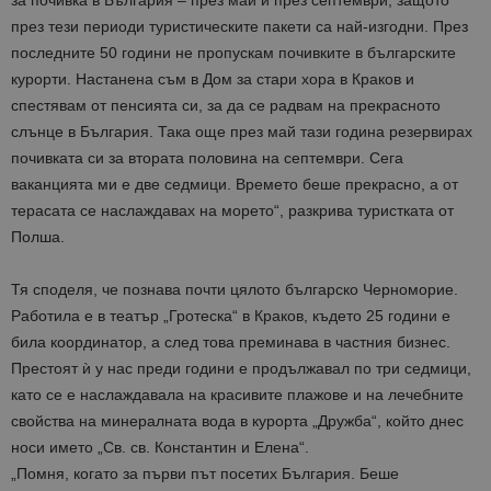
за почивка в България – през май и през септември, защото
през тези периоди туристическите пакети са най-изгодни. През
последните 50 години не пропускам почивките в българските
курорти. Настанена съм в Дом за стари хора в Краков и
спестявам от пенсията си, за да се радвам на прекрасното
слънце в България. Така още през май тази година резервирах
почивката си за втората половина на септември. Сега
ваканцията ми е две седмици. Времето беше прекрасно, а от
терасата се наслаждавах на морето“, разкрива туристката от
Полша.
Тя споделя, че познава почти цялото българско Черноморие.
Работила е в театър „Гротеска“ в Краков, където 25 години е
била координатор, а след това преминава в частния бизнес.
Престоят ѝ у нас преди години е продължавал по три седмици,
като се е наслаждавала на красивите плажове и на лечебните
свойства на минералната вода в курорта „Дружба“, който днес
носи името „Св. св. Константин и Елена“.
„Помня, когато за първи път посетих България. Беше