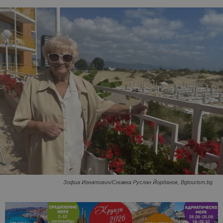
Зофиа Игнатович/Снимка Руслан Йорданов, Bgtourism.bg