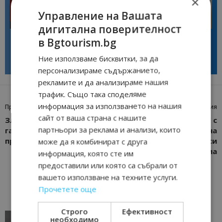
×
Управление на Вашата
Интервю
Интервю
дигитална поверителност
Галина Декова: Перник има
Анселмо Капороси: България
в Bgtourism.bg
потенциал за културна
може да съчетае автентичния
дестинация
туризъм с технологиите на
Ние използваме бисквитки, за да
бъдещето
персонализираме съдържанието,
рекламите и да анализираме нашия
трафик. Също така споделяме
информация за използването на нашия
Предишна статия
Следваща статия
сайт от ваша страна с нашите
Златна есен в Испания с
“Емералд Травел” с
партньори за реклама и анализи, които
гастрономически
бляскава премиера на
програми от SOLVEX
новогодишната си
може да я комбинират с друга
програма
информация, която сте им
предоставили или която са събрали от
вашето използване на техните услуги.
Прочетете още
Строго
Ефективност
AI в туризма: защо камериерка може да се
необходимо