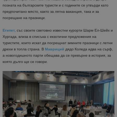
позната на българските туристи и с годините се утвърди като
предпочитано място, както за лятна ваканция, така и за
посрещане на празници.
Египет,
със своите световно известни курорти Шарм Ел-Шейх и
Хургада, влиза в списъка с екзотични предложения на
туристите, които искат да посрещнат зимните празници с летни
дрехи в топла страна. В
Мавриций
дядо Коледа идва на сърф,
а новогодишното парти обещава да се превърне в история, за
която дълго ще се говори.