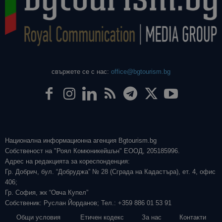
свържете се с нас:
office@bgtourism.bg
Национална информационна агенция Bgtourism.bg
Собственост на "Роял Комюникейшън" ЕООД, 205185996.
Адрес на редакцията за кореспонденция:
Гр. Добрич, бул. “Добруджа” № 28 (Сграда на Кадастъра), ет. 4, офис
406;
Гр. София, жк “Овча Купел”
Собственик: Руслан Йорданов; Тел.: +359 886 01 53 91
Общи условия
Етичен кодекс
За нас
Контакти