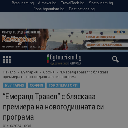
Bgtourism.bg
Airnews.bg
TravelTech.bg
Spatourism.bg
Jobs.bgtourism.bg
Destinations.bg
Начало
България
София
“Емералд Травел” с бляскава
премиера на новогодишната си програма
БЪЛГАРИЯ
СОФИЯ
ТУРОПЕРАТОРИ
“Емералд Травел” с бляскава
премиера на новогодишната си
програма
01/10/2024 10:36