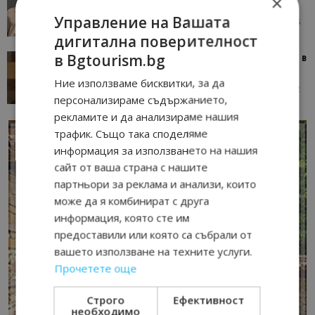
×
окаже по-трудна за...
Управление на Вашата
05/08/2026 08:28
AI Travel Economy с Елица Стоилова
дигитална поверителност
в Bgtourism.bg
Тим Браун: Хотелите губят пари заради грешки в
данните и липсващи...
Ние използваме бисквитки, за да
13/07/2026 09:02
AI Travel Economy с Елица Стоилова
персонализираме съдържанието,
рекламите и да анализираме нашия
трафик. Също така споделяме
информация за използването на нашия
сайт от ваша страна с нашите
партньори за реклама и анализи, които
може да я комбинират с друга
информация, която сте им
предоставили или която са събрали от
вашето използване на техните услуги.
Прочетете още
Строго
Ефективност
необходимо