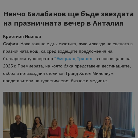
Ненчо Балабанов ще бъде звездата
на празничната вечер в Анталия
Кристиан Иванов
София.
Нова година с дъх екзотика, лукс и звезди на сцената в
празничната нощ, са сред водещите предложения на
българския туроператор
“Емералд Травел”
за посрещане на
2025 г. Премиерата, на която бяха представени дестинациите,
събра в петзвездния столичен Гранд Хотел Милениум
представители на туристическия бизнес и медиите.