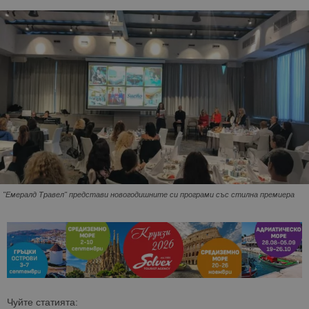
"Емералд Травел" представи новогодишните си програми със стилна премиера
Чуйте статията: