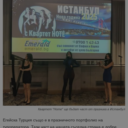
Квартет “Ноте” ще бъдат част от празника в Истанбул
Егейска Турция също е в празничното портфолио на
туроператора. Тази част на нашата съседна страна е добре