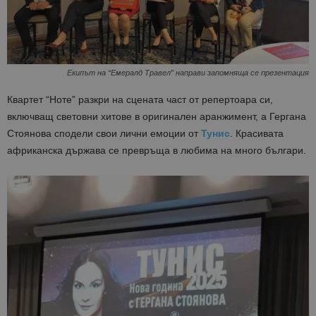
Екипът на “Емералд Травел” направи запомняща се презентация
Квартет “Ноте” разкри на сцената част от репертоара си,
включващ световни хитове в оригинален аранжимент, а Гергана
Стоянова сподели свои лични емоции от
Тунис
. Красивата
африканска държава се превръща в любима на много българи.