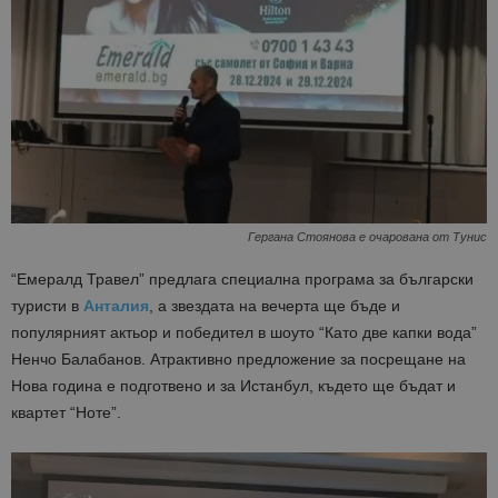
Гергана Стоянова е очарована от Тунис
“Емералд Травел” предлага специална програма за български
туристи в
Анталия
, а звездата на вечерта ще бъде и
популярният актьор и победител в шоуто “Като две капки вода”
Ненчо Балабанов. Атрактивно предложение за посрещане на
Нова година е подготвено и за Истанбул, където ще бъдат и
квартет “Ноте”.