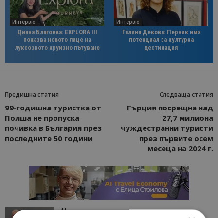
Интервю
Интервю
Диана Благоева: EXPLORA III
Галина Декова: Перник има
показва новото лице на
потенциал за културна
луксозното круизно пътуване
дестинация
Предишна статия
Следваща статия
99-годишна туристка от
Гърция посрещна над
Полша не пропуска
27,7 милиона
почивка в България през
чуждестранни туристи
последните 50 години
през първите осем
месеца на 2024 г.
AI в туризма: защо камериерка може да се