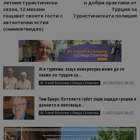
летния туристически
и добри практики от
сезон, 12 механи
Турция за
гощават своите гости с
Туристическата полиция
автентични ястия
(снимки+видео)
AI в туризма: защо камериерка може да се
окаже по-трудна за...
05/08/2026 08:28
AI Travel Economy с Елица Стоилова
Тим Браун: Хотелите губят пари заради грешки в
данните и липсващи...
13/07/2026 09:02
AI Travel Economy с Елица Стоилова