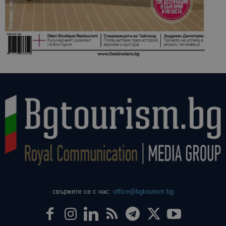
свържете се с нас:
office@bgtourism.bg