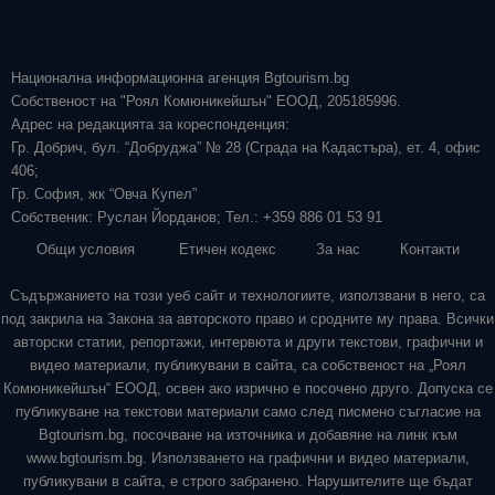
Национална информационна агенция Bgtourism.bg
Собственост на "Роял Комюникейшън" ЕООД, 205185996.
Адрес на редакцията за кореспонденция:
Гр. Добрич, бул. “Добруджа” № 28 (Сграда на Кадастъра), ет. 4, офис
406;
Гр. София, жк “Овча Купел”
Собственик: Руслан Йорданов; Тел.: +359 886 01 53 91
Общи условия
Етичен кодекс
За нас
Контакти
Съдържанието на този уеб сайт и технологиите, използвани в него, са
под закрила на Закона за авторското право и сродните му права. Всички
авторски статии, репортажи, интервюта и други текстови, графични и
видео материали, публикувани в сайта, са собственост на „Роял
Комюникейшън“ ЕООД, освен ако изрично е посочено друго. Допуска се
публикуване на текстови материали само след писмено съгласие на
Bgtourism.bg, посочване на източника и добавяне на линк към
www.bgtourism.bg. Използването на графични и видео материали,
публикувани в сайта, е строго забранено. Нарушителите ще бъдат