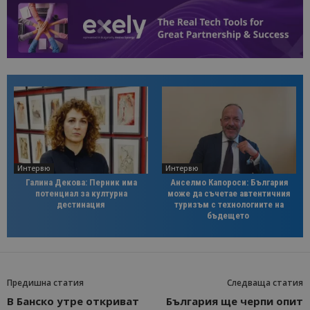
Интервю
Интервю
Галина Декова: Перник има
Анселмо Капороси: България
потенциал за културна
може да съчетае автентичния
дестинация
туризъм с технологиите на
бъдещето
Предишна статия
Следваща статия
В Банско утре откриват
България ще черпи опит