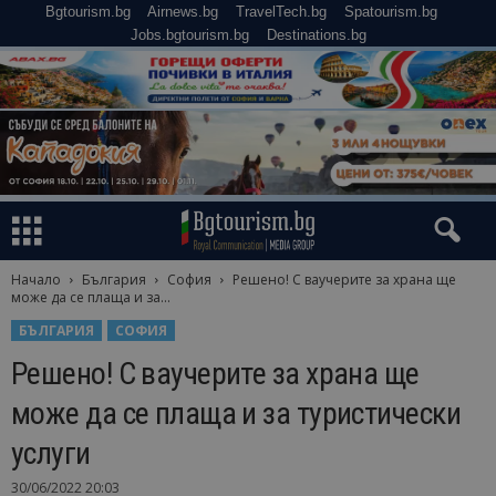
Bgtourism.bg
Airnews.bg
TravelTech.bg
Spatourism.bg
Jobs.bgtourism.bg
Destinations.bg
Начало
България
София
Решено! С ваучерите за храна ще
може да се плаща и за...
БЪЛГАРИЯ
СОФИЯ
Решено! С ваучерите за храна ще
може да се плаща и за туристически
услуги
30/06/2022 20:03