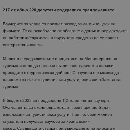
217 от общо 220 депутати подкрепиха предложението.
Ваучерите за храна са признат разход за данъчни цели на
фирмите. Te са освободени от облагане с данък върху доходите
на работника/служителя и върху тези средства не се правят
осигурителни вноски.
Мярката е сред ключовите инициативи на Министерство на
туризма и цели да насърчи вътрешния туризъм и повиши
приходите от туристическа дейност. С ваучери ще можем да
плащаме за всички туристически услуги, описани в Закона за
туризма.
В бюджет 2022 са предвидени 1,2 млрд. лв. за ваучери.
Очакванията са около една пета от тези пари ще бъдат
използвани за туристически услуги. Haд пoлoвин милиoн
cлyжитeли пoлyчaвaт вayчepи зa xpaнa вceĸи
мeceц. Следващата стъпка при въвеждането на мярката е