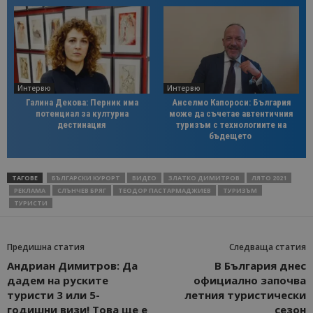
Интервю
Интервю
Галина Декова: Перник има
Анселмо Капороси: България
потенциал за културна
може да съчетае автентичния
дестинация
туризъм с технологиите на
бъдещето
ТАГОВЕ
БЪЛГАРСКИ КУРОРТ
ВИДЕО
ЗЛАТКО ДИМИТРОВ
ЛЯТО 2021
РЕКЛАМА
СЛЪНЧЕВ БРЯГ
ТЕОДОР ПАСТАРМАДЖИЕВ
ТУРИЗЪМ
ТУРИСТИ
Предишна статия
Следваща статия
Андриан Димитров: Да
В България днес
дадем на руските
официално започва
туристи 3 или 5-
летния туристически
годишни визи! Това ще е
сезон