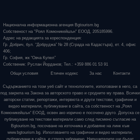
Национална информационна агенция Bgtourism.bg
Собственост на "Роял Комюникейшън" ЕООД, 205185996.
Адрес на редакцията за кореспонденция:
Гр. Добрич, бул. “Добруджа” № 28 (Сграда на Кадастъра), ет. 4, офис
406;
Гр. София, жк “Овча Купел”
Собственик: Руслан Йорданов; Тел.: +359 886 01 53 91
Общи условия
Етичен кодекс
За нас
Контакти
Съдържанието на този уеб сайт и технологиите, използвани в него, са
под закрила на Закона за авторското право и сродните му права. Всички
авторски статии, репортажи, интервюта и други текстови, графични и
видео материали, публикувани в сайта, са собственост на „Роял
Комюникейшън“ ЕООД, освен ако изрично е посочено друго. Допуска се
публикуване на текстови материали само след писмено съгласие на
Bgtourism.bg, посочване на източника и добавяне на линк към
www.bgtourism.bg. Използването на графични и видео материали,
публикувани в сайта, е строго забранено. Нарушителите ще бъдат