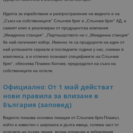
Идеята за изработване и разпространение на видеото е на
„
Съюз на собствениците
“
Слънчев бряг и „Слънчев бряг“ АД, а
самият клип е
реализиран
от продуцентска компания
„Междинна станция“.
„Партньорството ни с „Междинна станция“
бе най-логичният избор
.
Именно те са продуценти на
един от
най-успешни
те
сериал
и
в последните години у нас, сниман в
комплекса, а и отлично познават спецификите на Слънчев
бряг“, обяснява Пламен Копчев, председател на съюз на
собствениците на хотели
.
Официално: От 1 май действат
нови правила за влизане в
България (заповед)
Видеото
показва основни локации от Слънчев бряг
.
П
лажът,
който е известен с широката и дълга ивица, голяма част от
хотелите на първа линия, водни атракции и забавления,