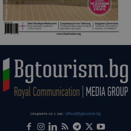
свържете се с нас:
office@bgtourism.bg