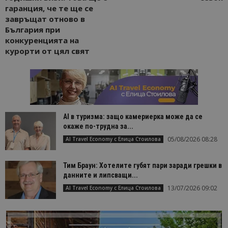
гаранция, че те ще се
завръщат отново в
България при
конкуренцията на
курорти от цял свят
AI в туризма: защо камериерка може да се
окаже по-трудна за...
05/08/2026 08:28
AI Travel Economy с Елица Стоилова
Тим Браун: Хотелите губят пари заради грешки в
данните и липсващи...
13/07/2026 09:02
AI Travel Economy с Елица Стоилова