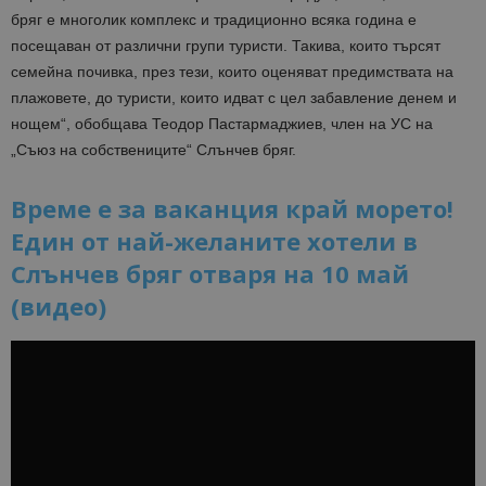
бряг е многолик комплекс и традиционно всяка година е
посещаван от различни групи туристи
. Т
акива, които търсят
семейна почивка, през тези, които оценяват предимствата
на
плажовете, до туристи, които идват с цел забавление денем и
нощем“, обобщава Теодор
Пастармаджие
в
, член на УС на
„Съюз на собствениците“ Слънчев бряг
.
Време е за ваканция край морето!
Един от най-желаните хотели в
Слънчев бряг отваря на 10 май
(видео)