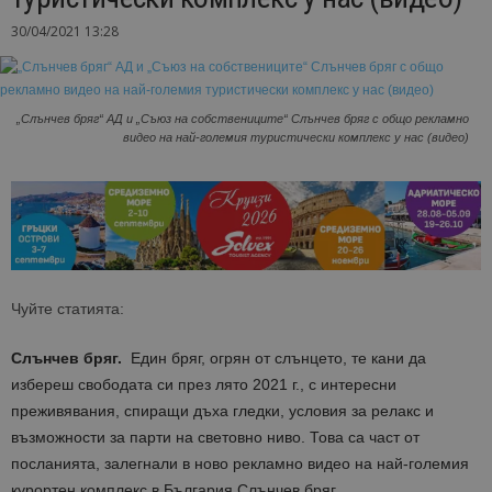
30/04/2021 13:28
„Слънчев бряг“ АД и „Съюз на собствениците“ Слънчев бряг с общо рекламно
видео на най-големия туристически комплекс у нас (видео)
Чуйте статията:
Слънчев бряг.
Един бряг, огрян от слънцето, те кани да
избереш свободата си през лято 2021 г.
,
с интересни
преживявания, спиращи дъха гледки,
условия за
релакс и
възможности за
парти
на световно ниво. Това са част от
посланията, залегнали в ново рекламно видео на
най-големия
курортен комплекс в България
Слънчев бряг.