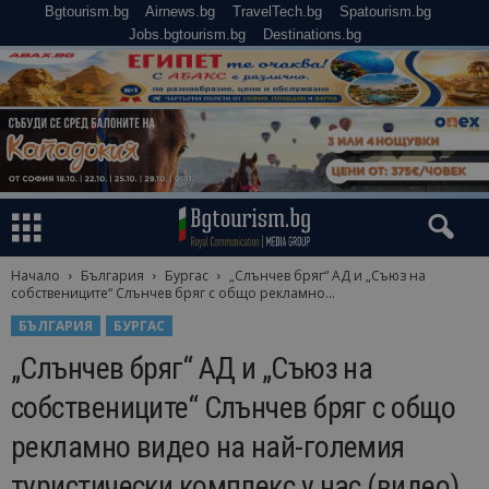
Bgtourism.bg
Airnews.bg
TravelTech.bg
Spatourism.bg
Jobs.bgtourism.bg
Destinations.bg
Начало
България
Бургас
„Слънчев бряг“ АД и „Съюз на
собствениците“ Слънчев бряг с общо рекламно...
БЪЛГАРИЯ
БУРГАС
„Слънчев бряг“ АД и „Съюз на
собствениците“ Слънчев бряг с общо
рекламно видео на най-големия
туристически комплекс у нас (видео)