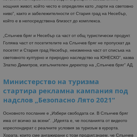
нощния живот, който често е определян като „парти на световно
ниво“, както и забележителности от Стария град на Несебър,
който е в непосредствена близост до комплекса.
„Слънчев бряг и Несебър са част от общ туристически продукт.
Голяма част от посетителите на Слънчев бряг не пропускат да
посетят и Стария град Несебър, неизменна част от списъка на
световното културно и природно наследство на ЮНЕСКО
“, казва
Златко Димитров, изпълнителен директор на „Слънчев бряг“ АД.
Министерство на туризма
стартира рекламна кампания под
надслов „Безопасно Лято 2021“
Основното послание
е
„Избери свободата си. В Слънчев бряг
има от всичко за всеки“.
„Идеята е, че посланията
от видеото
кореспондират
с реалните условия за туризъм в курорта.
Хората, които сме ангажирани с този продукт
,
знаем, че Слънчев