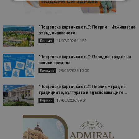
Строго необходимо
Ефективност
Таргетиране
Функционалност
“Пощенска картичка от…”: Петрич – Изживяване
отвъд очакваното
Строго необходимите бисквитки позволяват
основната функционалност на уебсайта, като
11/07/2026 11:22
Петрич
потребителско влизане и управление на
акаунта. Уебсайтът не може да се използва
правилно без строго необходими бисквитки.
“Пощенска картичка от…”: Пловдив, градът на
Доставчик
/
Валиден
всички времена
Име
Оп
Домейн
до
23/06/2026 10:00
Пловдив
cookie_notice_accepted
lisandraramos.com
7 дни
Таз
bgtourism.bg
бис
изп
“Пощенска картичка от…”: Перник – град на
да 
традициите, културата и вдъхновяващите...
съг
на
17/06/2026 09:01
Перник
пот
за
изп
на 
на 