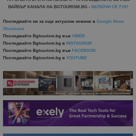
ВАЙБЪР КАНАЛА НА BGTOURISM.BG -
ВКЛЮЧИ СЕ ТУК
!
Последвайте ни за още актуални новини
в
Google News
Showcase
Последвайте
Bgtourism.bg във
VIBER
Последвайте
Bgtourism.bg в
INSTAGRAM
Последвайте
Bgtourism.bg във
FACEBOOK
Последвайте
Bgtourism.bg в
YOUTUBE