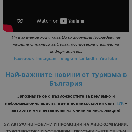
Има значение кой и кога Ви информира! Последвайте
нашите страници за бърза, достоверна и актуална
информация във
Facebook
,
Instagram
,
Telegram
,
LinkedIn
,
YouTube
.
Най-важните новини от туризма в
България
Запознайте се с възможностите за рекламно и
информационно присъствие в новинарския ни сайт
ТУК
–
авторитетен и независим източник на информация!
ЗА АКТУАЛНИ НОВИНИ И ПРОМОЦИИ НА АВИОКОМПАНИИ,
ТУРОПЕРАТОРИ И ХОТЕЛИЕРИ - ПРИСЪЕДИНЕТЕ СЕ КЪМ