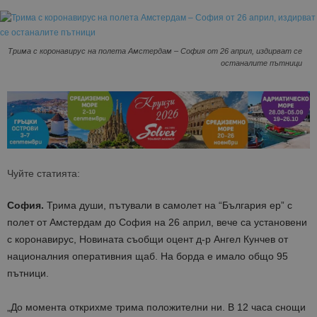
Трима с коронавирус на полета Амстердам – София от 26 април, издирват се
останалите пътници
Чуйте статията:
София.
Трима души, пътували в самолет на “България ер” с
полет от Амстердам до София на 26 април, вече са установени
с коронавирус, Новината съобщи оцент д-р Ангел Кунчев от
националния оперативния щаб. На борда е имало общо 95
пътници.
„До момента открихме трима положителни ни. В 12 часа снощи