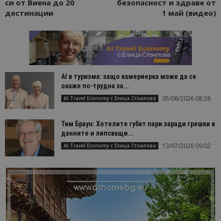
си от Виена до 20
безопасност и здраве от
дестинации
1 май (видео)
AI в туризма: защо камериерка може да се
окаже по-трудна за...
05/08/2026 08:28
AI Travel Economy с Елица Стоилова
Тим Браун: Хотелите губят пари заради грешки в
данните и липсващи...
13/07/2026 09:02
AI Travel Economy с Елица Стоилова