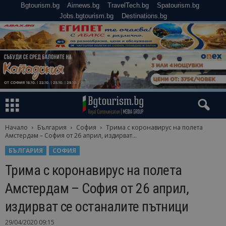
Bgtourism.bg
Airnews.bg
TravelTech.bg
Spatourism.bg
Jobs.bgtourism.bg
Destinations.bg
Начало
България
София
Трима с коронавирус на полета
Амстердам – София от 26 април, издирват...
БЪЛГАРИЯ
СОФИЯ
Трима с коронавирус на полета
Амстердам – София от 26 април,
издирват се останалите пътници
29/04/2020 09:15