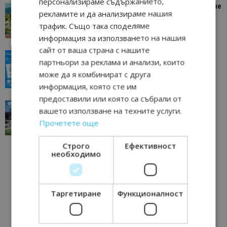
персонализираме съдържанието,
“Пощенска картичка от…”: Петрич – Изживяване
рекламите и да анализираме нашия
отвъд очакваното
трафик. Също така споделяме
11/07/2026 11:22
Петрич
информация за използването на нашия
сайт от ваша страна с нашите
“Пощенска картичка от…”: Пловдив, градът на
партньори за реклама и анализи, които
всички времена
може да я комбинират с друга
23/06/2026 10:00
Пловдив
информация, която сте им
предоставили или която са събрали от
“Пощенска картичка от…”: Перник – град на
вашето използване на техните услуги.
традициите, културата и вдъхновяващите...
Прочетете още
17/06/2026 09:01
Перник
Строго
Ефективност
необходимо
Таргетиране
Функционалност