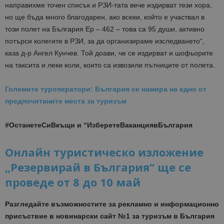
направихме точен списък и РЗИ-тата вече издирват тези хора,
но ще бъда много благодарен, ако всеки, който е участвал в
този полет на България Ер – 462 – това са 95 души, активно
потърси колегите в РЗИ, за да организираме изследването“,
каза д-р Ангел Кунчев. Той доави, че се издирват и шофьорите
на таксита и леки коли, които са извозили пътниците от полета.
Големите туроператори: България се намира на едно от
предпочитаните места за туризъм
#ОстанетеСиВкъщи и “ИзберетеВаканциявБългария
Онлайн туристическо изложение
„Резервирай в България“ ще се
проведе от 8 до 10 май
Разгледайте възможностите за рекламно и информационно
присъствие в новинарски сайт №1 за туризъм в България