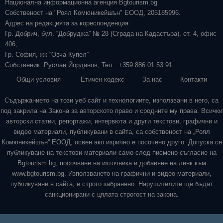
Национална информационна агенция Bgtourism.bg
Собственост на "Роял Комюникейшън" ЕООД, 205185996.
Адрес на редакцията за кореспонденция:
Гр. Добрич, бул. “Добруджа” № 28 (Сграда на Кадастъра), ет. 4, офис
406;
Гр. София, жк “Овча Купел”
Собственик: Руслан Йорданов; Тел.: +359 886 01 53 91
Общи условия
Етичен кодекс
За нас
Контакти
Съдържанието на този уеб сайт и технологиите, използвани в него, са
под закрила на Закона за авторското право и сродните му права. Всички
авторски статии, репортажи, интервюта и други текстови, графични и
видео материали, публикувани в сайта, са собственост на „Роял
Комюникейшън“ ЕООД, освен ако изрично е посочено друго. Допуска се
публикуване на текстови материали само след писмено съгласие на
Bgtourism.bg, посочване на източника и добавяне на линк към
www.bgtourism.bg. Използването на графични и видео материали,
публикувани в сайта, е строго забранено. Нарушителите ще бъдат
санкционирани с цялата строгост на закона.