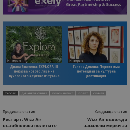
Интервю
Интервю
Диана Благоева: EXPLORA III
Галина Декова: Перник има
показва новото лице на
потенциал за културна
луксозното круизно пътуване
дестинация
ТАГОВЕ
Д-Р АНГЕЛ КУНЧЕВ
КОРОНАВИРУС
ПОЛЕТ
СОФИЯ
Предишна статия
Следваща статия
Рестарт: Wizz Air
Wizz Air въвежда
възобновява полетите
засилени мерки за