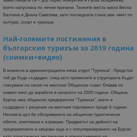
заместниците си – д-р Лорис Мануелян и Руска Бояджиева,
които напуснаха по лични причини. Техните места заеха Весна
Балтина и Диана Саватева, като последната стана зам.-кмет по
култура, спорт и туризъм.
Най-големите постижения в
българския туризъм за 2019 година
(снимки+видео)
В момента в администрацията няма отдел “Туризъм”. Предстои
той да бъде създаден, след като промените в структурата бъдат
гласувани на сесия на местния Общински съвет. Очаква се
новият екип да заработи в началото на 2020 година. Община
Бургас има общинско предприятие “Туризъм”, което е
създадено с решение на местния парламент преди 6 години.
Неговата цел бе обслужването на общински туристически
обекти, комплекси и атракции. Предметът на дейност на
предприятието е свързан още и с популяризирането на Бургас
като туристическа дестинация и предоставянето на