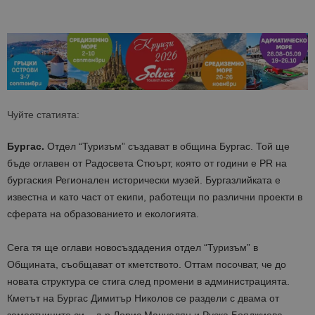
Чуйте статията:
Бургас.
Отдел “Туризъм” създават в община Бургас. Той ще
бъде оглавен от Радосвета Стюърт, която от години е PR на
бургаския Регионален исторически музей. Бургазлийката е
известна и като част от екипи, работещи по различни проекти в
сферата на образованието и екологията.
Сега тя ще оглави новосъздадения отдел “Туризъм” в
Общината, съобщават от кметството. Оттам посочват, че до
новата структура се стига след промени в администрацията.
Кметът на Бургас Димитър Николов се раздели с двама от