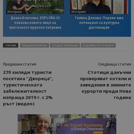
Интервю
Интервю
Диана Благоева: EXPLORA III
Галина Декова: Перник има
показва новото лице на
потенциал за културна
луксозното круизно пътуване
дестинация
ТАГОВЕ
ОБЩИНА БУРГАС
ОТДЕЛ ТУРИЗЪМ
РАДОВЕСТА СТЮЪРТ
Предишна статия
Следваща статия
270 хиляди туристи
Стотици данъчни
посетиха “Двореца”,
проверяват хотели и
туристическата
заведения в зимните
забележителност
курорти преди Нова
изпраща 2019 г. с 2%
година
ръст (видео)