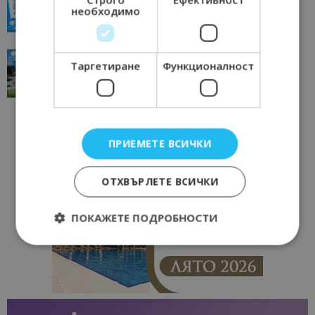
необходимо
23/06/2026 10:00
Пловдив
“Пощенска картичка от…”: Перник – град на
Таргетиране
Функционалност
традициите, културата и вдъхновяващите...
17/06/2026 09:01
Перник
ПРИЕМЕТЕ ВСИЧКИ
ОТХВЪРЛЕТЕ ВСИЧКИ
ПОКАЖЕТЕ ПОДРОБНОСТИ
Строго необходимо
Ефективност
Таргетиране
Функционалност