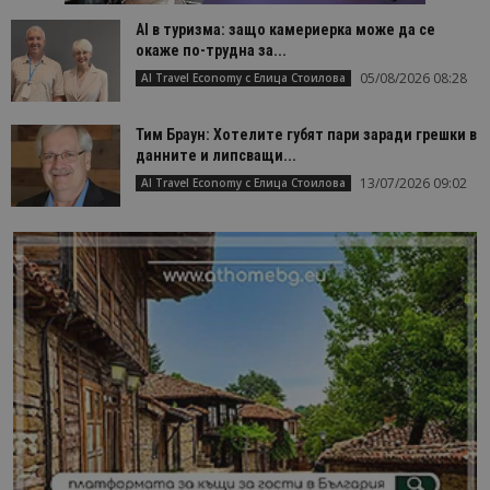
AI в туризма: защо камериерка може да се
окаже по-трудна за...
05/08/2026 08:28
AI Travel Economy с Елица Стоилова
Тим Браун: Хотелите губят пари заради грешки в
данните и липсващи...
13/07/2026 09:02
AI Travel Economy с Елица Стоилова