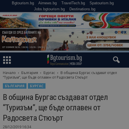
Bgtourism.bg
Airnews.bg
TravelTech.bg
Spatourism.bg
Jobs.bgtourism.bg
Destinations.bg
Начало
България
Бургас
В община Бургас създават отдел
“Туризъм”, ще бъде оглавен от Радосвета Стюърт
БЪЛГАРИЯ
БУРГАС
В община Бургас създават отдел
“Туризъм”, ще бъде оглавен от
Радосвета Стюърт
28/12/2019 16:34