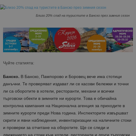
Близо 20% спад на туристите в Банско през зимния сезон
Чуйте статията:
Банско.
В Банско, Пампорово и Боровец вече има стотици
данъчни. Те проверяват издават ли се касови бележки и точни
ли са оборотите в хотели, ресторанти, механи и всички
търговски обекти в зимните ни курорти. Това е обичайна
контролна кампания на Национална агенция за приходите в
зимните курорти преди Нова година. Инспекторите извършват
скрити и явни наблюдения, инвентаризации на наличните стоки
и проверки за отчитане на оборотите. Ще се следи и
движението на стоки към хотели, ресторанти и други търговски