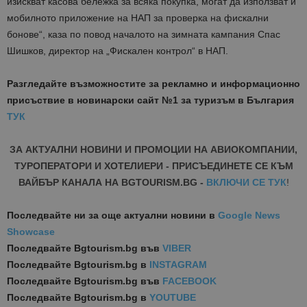
изискват касова бележка за всяка покупка, могат да използват и
мобилното приложение на НАП за проверка на фискални
бонове“, каза по повод началото на зимната кампания Спас
Шишков, директор на „Фискален контрол“ в НАП.
Разгледайте възможностите за рекламно и информационно
присъствие в новинарски сайт №1 за туризъм в България
ТУК
ЗА АКТУАЛНИ НОВИНИ И ПРОМОЦИИ НА АВИОКОМПАНИИ,
ТУРОПЕРАТОРИ И ХОТЕЛИЕРИ - ПРИСЪЕДИНЕТЕ СЕ КЪМ
ВАЙБЪР КАНАЛА НА BGTOURISM.BG -
ВКЛЮЧИ СЕ ТУК
!
Последвайте ни за още актуални новини
в
Google News
Showcase
Последвайте
Bgtourism.bg във
VIBER
Последвайте
Bgtourism.bg в
INSTAGRAM
Последвайте
Bgtourism.bg във
FACEBOOK
Последвайте
Bgtourism.bg в
YOUTUBE