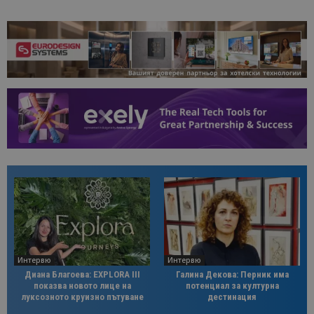
Интервю
Интервю
Диана Благоева: EXPLORA III
Галина Декова: Перник има
показва новото лице на
потенциал за културна
луксозното круизно пътуване
дестинация