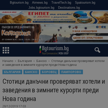
Bgtourism.bg
Airnews.bg
TravelTech.bg
Spatourism.bg
Jobs.bgtourism.bg
Destinations.bg
Начало
България
Банско
Стотици данъчни проверяват хотели
и заведения в зимните курорти преди Нова година
БЪЛГАРИЯ
БАНСКО
БОРОВЕЦ
ПАМПОРОВО
Стотици данъчни проверяват хотели и
заведения в зимните курорти преди
Нова година
28/12/2019 17:03