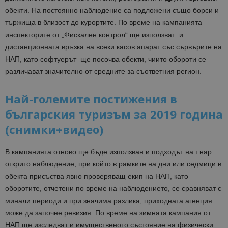
обекти. На постоянно наблюдение са подложени също борси и
тържища в близост до курортите. По време на кампанията
инспекторите от „Фискален контрол“ ще използват и
дистанционната връзка на всеки касов апарат със сървърите на
НАП, като софтуерът ще посочва обекти, чиито обороти се
различават значително от средните за съответния регион.
Най-големите постижения в
българския туризъм за 2019 година
(снимки+видео)
В кампанията отново ще бъде използван и подходът на т.нар.
открито наблюдение, при който в рамките на дни или седмици в
обекта присъства явно проверяващ екип на НАП, като
оборотите, отчетени по време на наблюдението, се сравняват с
минали периоди и при значима разлика, приходната агенция
може да започне ревизия. По време на зимната кампания от
НАП ще изследват и имущественото състояние на физически