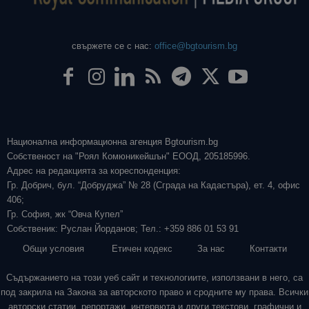
свържете се с нас:
office@bgtourism.bg
Национална информационна агенция Bgtourism.bg
Собственост на "Роял Комюникейшън" ЕООД, 205185996.
Адрес на редакцията за кореспонденция:
Гр. Добрич, бул. “Добруджа” № 28 (Сграда на Кадастъра), ет. 4, офис
406;
Гр. София, жк “Овча Купел”
Собственик: Руслан Йорданов; Тел.: +359 886 01 53 91
Общи условия
Етичен кодекс
За нас
Контакти
Съдържанието на този уеб сайт и технологиите, използвани в него, са
под закрила на Закона за авторското право и сродните му права. Всички
авторски статии, репортажи, интервюта и други текстови, графични и