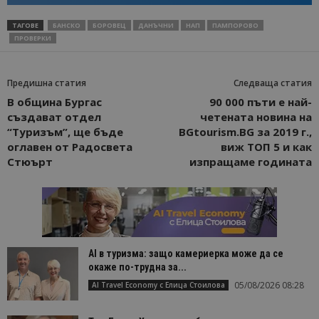
ТАГОВЕ
БАНСКО
БОРОВЕЦ
ДАНЪЧНИ
НАП
ПАМПОРОВО
ПРОВЕРКИ
Предишна статия
Следваща статия
В община Бургас
90 000 пъти е най-
създават отдел
четената новина на
“Туризъм”, ще бъде
BGtourism.BG за 2019 г.,
оглавен от Радосвета
виж ТОП 5 и как
Стюърт
изпращаме годината
AI в туризма: защо камериерка може да се
окаже по-трудна за...
05/08/2026 08:28
AI Travel Economy с Елица Стоилова