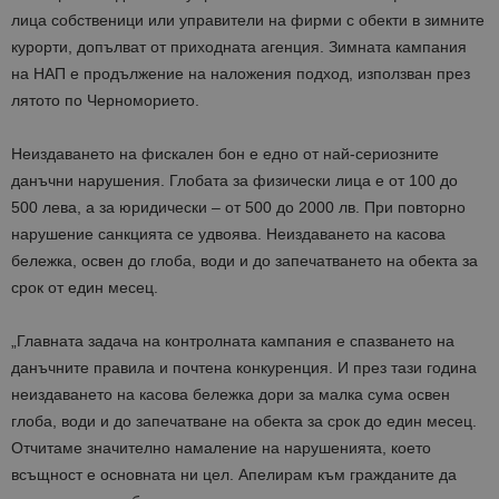
лица собственици или управители на фирми с обекти в зимните
курорти, допълват от приходната агенция. Зимната кампания
на НАП е продължение на наложения подход, използван през
лятото по Черноморието.
Неиздаването на фискален бон е едно от най-сериозните
данъчни нарушения. Глобата за физически лица е от 100 до
500 лева, а за юридически – от 500 до 2000 лв. При повторно
нарушение санкцията се удвоява. Неиздаването на касова
бележка, освен до глоба, води и до запечатването на обекта за
срок от един месец.
„Главната задача на контролната кампания е спазването на
данъчните правила и почтена конкуренция. И през тази година
неиздаването на касова бележка дори за малка сума освен
глоба, води и до запечатване на обекта за срок до един месец.
Отчитаме значително намаление на нарушенията, което
всъщност е основната ни цел. Апелирам към гражданите да