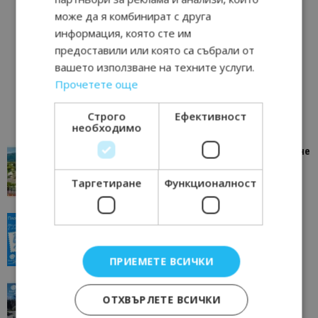
може да я комбинират с друга
информация, която сте им
предоставили или която са събрали от
вашето използване на техните услуги.
Прочетете още
Строго
Ефективност
необходимо
“Пощенска картичка от…”: Петрич – Изживяване
отвъд очакваното
Таргетиране
Функционалност
11/07/2026 11:22
Петрич
“Пощенска картичка от…”: Пловдив, градът на
всички времена
23/06/2026 10:00
Пловдив
ПРИЕМЕТЕ ВСИЧКИ
“Пощенска картичка от…”: Перник – град на
ОТХВЪРЛЕТЕ ВСИЧКИ
традициите, културата и вдъхновяващите...