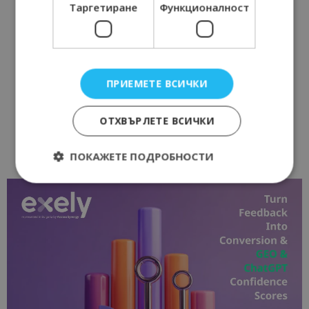
Таргетиране
Функционалност
ПРИЕМЕТЕ ВСИЧКИ
ОТХВЪРЛЕТЕ ВСИЧКИ
ПОКАЖЕТЕ ПОДРОБНОСТИ
Строго необходимо
Ефективност
Таргетиране
Функционалност
Строго необходимите бисквитки позволяват
основната функционалност на уебсайта, като
потребителско влизане и управление на
акаунта. Уебсайтът не може да се използва
правилно без строго необходими бисквитки.