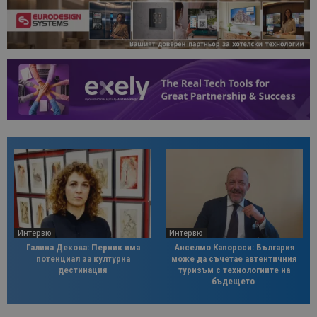
Интервю
Интервю
Галина Декова: Перник има
Анселмо Капороси: България
потенциал за културна
може да съчетае автентичния
дестинация
туризъм с технологиите на
бъдещето