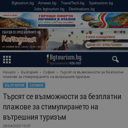
Bgtourism.bg
Airnews.bg
TravelTech.bg
Spatourism.bg
Jobs.bgtourism.bg
Destinations.bg
Начало
България
София
Търсят се възможности за безплатни
плажове за стимулирането на вътрешния туризъм
БЪЛГАРИЯ
СОФИЯ
Търсят се възможности за безплатни
плажове за стимулирането на
вътрешния туризъм
28/04/2020 10:07