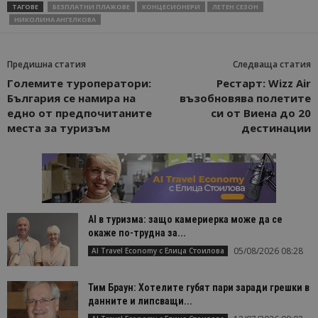
ТАГОВЕ
БЕЗПЛАТНИ ПЛАЖОВЕ
КОНЦЕСИОНЕРИ
ЛЕТЕН СЕЗОН
НИКОЛИНА АНГЕЛКОВА
Предишна статия
Следваща статия
Големите туроператори:
Рестарт: Wizz Air
България се намира на
възобновява полетите
едно от предпочитаните
си от Виена до 20
места за туризъм
дестинации
AI в туризма: защо камериерка може да се
окаже по-трудна за...
05/08/2026 08:28
AI Travel Economy с Елица Стоилова
Тим Браун: Хотелите губят пари заради грешки в
данните и липсващи...