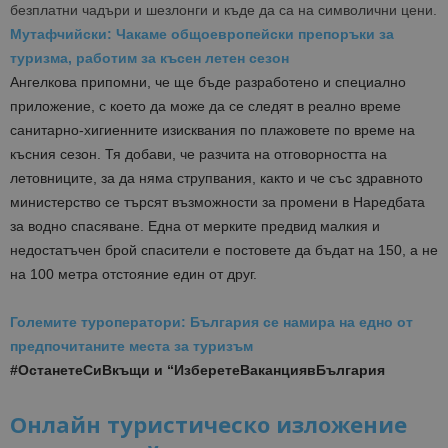
безплатни чадъри и шезлонги и къде да са на символични цени.
Мутафчийски: Чакаме общоевропейски препоръки за
туризма, работим за късен летен сезон
Ангелкова припомни, че ще бъде разработено и специално
приложение, с което да може да се следят в реално време
санитарно-хигиенните изисквания по плажовете по време на
късния сезон. Тя добави, че разчита на отговорността на
летовниците, за да няма струпвания, както и че със здравното
министерство се търсят възможности за промени в Наредбата
за водно спасяване. Една от мерките предвид малкия и
недостатъчен брой спасители е постовете да бъдат на 150, а не
на 100 метра отстояние един от друг.
Големите туроператори: България се намира на едно от
предпочитаните места за туризъм
#ОстанетеСиВкъщи и “ИзберетеВаканциявБългария
Онлайн туристическо изложение