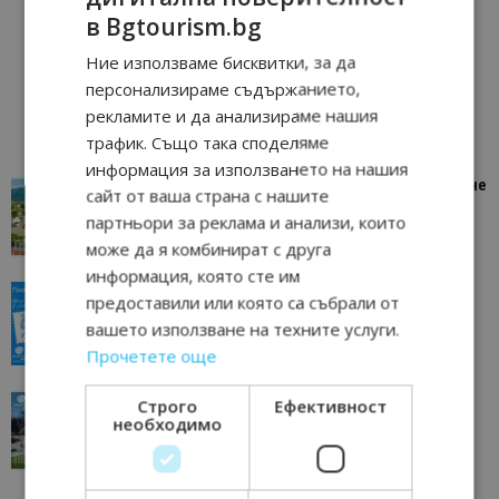
в Bgtourism.bg
Ние използваме бисквитки, за да
персонализираме съдържанието,
рекламите и да анализираме нашия
трафик. Също така споделяме
информация за използването на нашия
“Пощенска картичка от…”: Петрич – Изживяване
сайт от ваша страна с нашите
отвъд очакваното
партньори за реклама и анализи, които
11/07/2026 11:22
Петрич
може да я комбинират с друга
информация, която сте им
“Пощенска картичка от…”: Пловдив, градът на
предоставили или която са събрали от
всички времена
вашето използване на техните услуги.
23/06/2026 10:00
Пловдив
Прочетете още
“Пощенска картичка от…”: Перник – град на
Строго
Ефективност
традициите, културата и вдъхновяващите...
необходимо
17/06/2026 09:01
Перник