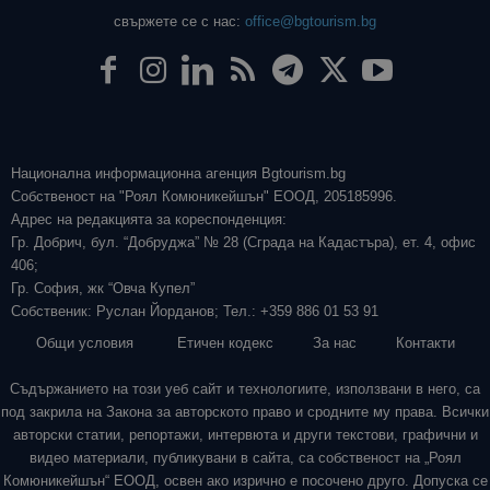
свържете се с нас:
office@bgtourism.bg
Национална информационна агенция Bgtourism.bg
Собственост на "Роял Комюникейшън" ЕООД, 205185996.
Адрес на редакцията за кореспонденция:
Гр. Добрич, бул. “Добруджа” № 28 (Сграда на Кадастъра), ет. 4, офис
406;
Гр. София, жк “Овча Купел”
Собственик: Руслан Йорданов; Тел.: +359 886 01 53 91
Общи условия
Етичен кодекс
За нас
Контакти
Съдържанието на този уеб сайт и технологиите, използвани в него, са
под закрила на Закона за авторското право и сродните му права. Всички
авторски статии, репортажи, интервюта и други текстови, графични и
видео материали, публикувани в сайта, са собственост на „Роял
Комюникейшън“ ЕООД, освен ако изрично е посочено друго. Допуска се