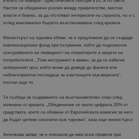
в която се намират туристическите сектори в ЕС и по света.
Настоя за обединени усилия между правителство, местни
власти и бизнес, за да отстояват интересите на страната, но и с
оглед максимално бързото възстановяване след кризата.
Министърът на туризма обяви, че е предложено да се създаде
компенсационен фонд при пътувания, който да подпомогне
осигуряването на ликвидност на операторите и защита на
потребителите. „Този инструмент е важен, за да се избегне
затвореният кръг, който може да доведе до фалити или
неблагоприятни последици за участниците във веригата”,
посочи още тя.
Тя съобщи за създаването на възстановителен план след
излизане от кризата. „Обединихме се около цифрата 20% от
средствата, които са обявени от Европейската комисия за него
да бъдат целево насочени към туризма”, каза още министърът.
Ангелкова заяви, че е поискала да има ясни правила при