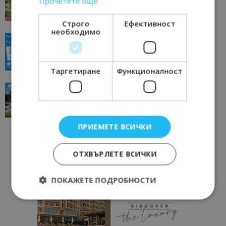
Прочетете още
11/07/2026 11:22
Петрич
Строго
Ефективност
необходимо
“Пощенска картичка от…”: Пловдив, градът на
всички времена
23/06/2026 10:00
Пловдив
Таргетиране
Функционалност
“Пощенска картичка от…”: Перник – град на
традициите, културата и вдъхновяващите...
17/06/2026 09:01
Перник
ПРИЕМЕТЕ ВСИЧКИ
ОТХВЪРЛЕТЕ ВСИЧКИ
ПОКАЖЕТЕ ПОДРОБНОСТИ
Строго необходимо
Ефективност