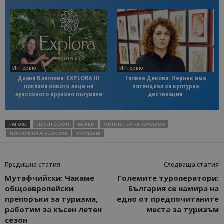
Интервю
Интервю
Диана Благоева: EXPLORA III
Галина Декова: Перник има
показва новото лице на
потенциал за културна
луксозното круизно пътуване
дестинация
ТАГОВЕ
ЛЕТЕН СЕЗОН
МЕРКИ
МИНИСТЪР НА ТУРИЗМА
НИКОЛИНА АНГЕЛКОВА
ТУРИЗЪМ
Предишна статия
Следваща статия
Мутафчийски: Чакаме
Големите туроператори:
общоевропейски
България се намира на
препоръки за туризма,
едно от предпочитаните
работим за късен летен
места за туризъм
сезон