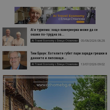
AI в туризма: защо камериерка може да се
окаже по-трудна за...
05/08/2026 08:28
AI Travel Economy с Елица Стоилова
Тим Браун: Хотелите губят пари заради грешки в
данните и липсващи...
13/07/2026 09:02
AI Travel Economy с Елица Стоилова