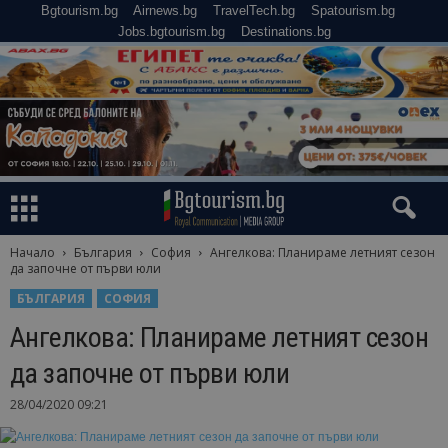
Bgtourism.bg
Airnews.bg
TravelTech.bg
Spatourism.bg
Jobs.bgtourism.bg
Destinations.bg
Начало
България
София
Ангелкова: Планираме летният сезон
да започне от първи юли
БЪЛГАРИЯ
СОФИЯ
Ангелкова: Планираме летният сезон
да започне от първи юли
28/04/2020 09:21