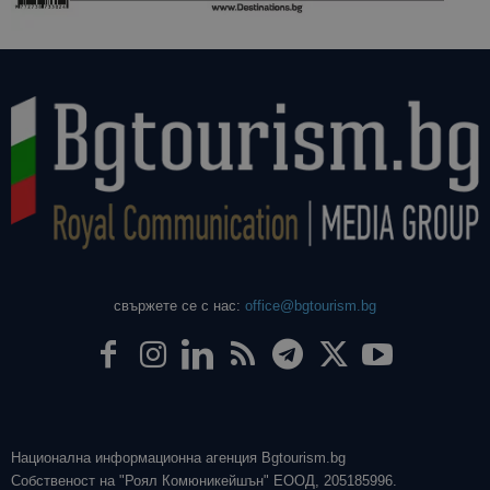
свържете се с нас:
office@bgtourism.bg
Национална информационна агенция Bgtourism.bg
Собственост на "Роял Комюникейшън" ЕООД, 205185996.