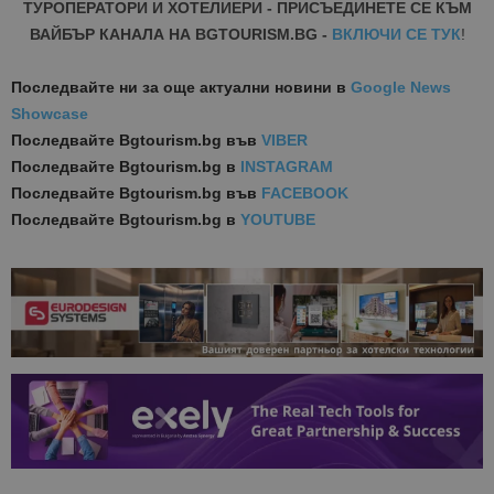
ТУРОПЕРАТОРИ И ХОТЕЛИЕРИ - ПРИСЪЕДИНЕТЕ СЕ КЪМ
ВАЙБЪР КАНАЛА НА BGTOURISM.BG -
ВКЛЮЧИ СЕ ТУК
!
Последвайте ни за още актуални новини
в
Google News
Showcase
Последвайте
Bgtourism.bg във
VIBER
Последвайте
Bgtourism.bg в
INSTAGRAM
Последвайте
Bgtourism.bg във
FACEBOOK
Последвайте
Bgtourism.bg в
YOUTUBE