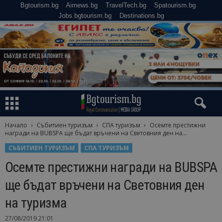
Bgtourism.bg
Airnews.bg
TravelTech.bg
Spatourism.bg
Jobs.bgtourism.bg
Destinations.bg
Начало
Събитиен туризъм
СПА туризъм
Осемте престижни
награди на BUBSPA ще бъдат връчени на Световния ден на...
СЪБИТИЕН ТУРИЗЪМ
СПА ТУРИЗЪМ
Осемте престижни награди на BUBSPA
ще бъдат връчени на Световния ден
на туризма
27/08/2019 21:01