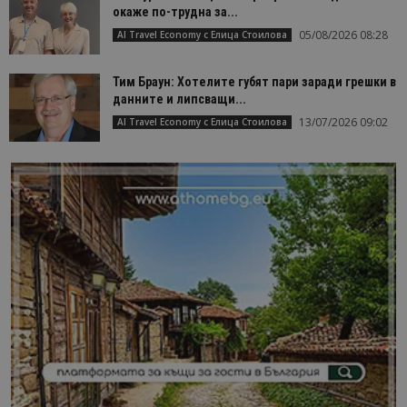
окаже по-трудна за...
05/08/2026 08:28
AI Travel Economy с Елица Стоилова
Тим Браун: Хотелите губят пари заради грешки в
данните и липсващи...
13/07/2026 09:02
AI Travel Economy с Елица Стоилова