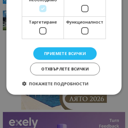
“Пощенска картичка от…”: Перник – град на
традициите, културата и вдъхновяващите...
Таргетиране
Функционалност
17/06/2026 09:01
Перник
ПРИЕМЕТЕ ВСИЧКИ
ОТХВЪРЛЕТЕ ВСИЧКИ
ПОКАЖЕТЕ ПОДРОБНОСТИ
Строго необходимо
Ефективност
Таргетиране
Функционалност
Строго необходимите бисквитки позволяват