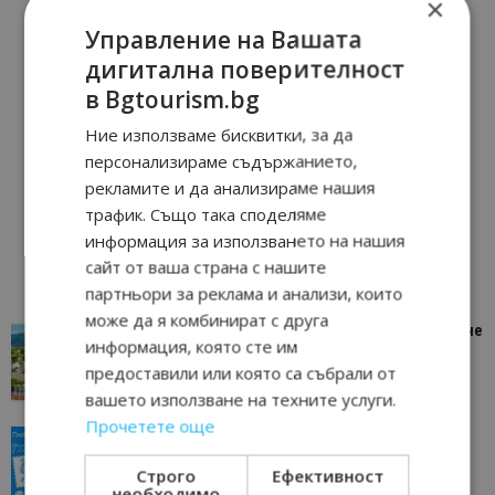
×
Управление на Вашата
дигитална поверителност
в Bgtourism.bg
Ние използваме бисквитки, за да
персонализираме съдържанието,
рекламите и да анализираме нашия
трафик. Също така споделяме
информация за използването на нашия
сайт от ваша страна с нашите
партньори за реклама и анализи, които
може да я комбинират с друга
“Пощенска картичка от…”: Петрич – Изживяване
информация, която сте им
отвъд очакваното
предоставили или която са събрали от
11/07/2026 11:22
Петрич
вашето използване на техните услуги.
Прочетете още
“Пощенска картичка от…”: Пловдив, градът на
всички времена
Строго
Ефективност
23/06/2026 10:00
Пловдив
необходимо