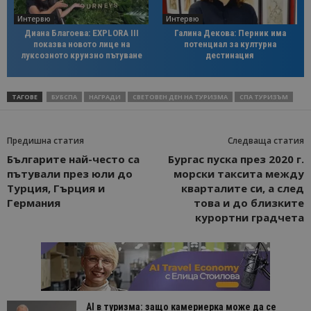
Интервю
Интервю
Диана Благоева: EXPLORA III
Галина Декова: Перник има
показва новото лице на
потенциал за културна
луксозното круизно пътуване
дестинация
ТАГОВЕ
БУБСПА
НАГРАДИ
СВЕТОВЕН ДЕН НА ТУРИЗМА
СПА ТУРИЗЪМ
Предишна статия
Следваща статия
Българите най-често са
Бургас пуска през 2020 г.
пътували през юли до
морски таксита между
Турция, Гърция и
кварталите си, а след
Германия
това и до близките
курортни градчета
AI в туризма: защо камериерка може да се