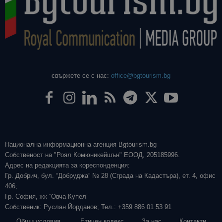
свържете се с нас:
office@bgtourism.bg
Национална информационна агенция Bgtourism.bg
Собственост на "Роял Комюникейшън" ЕООД, 205185996.
Адрес на редакцията за кореспонденция:
Гр. Добрич, бул. “Добруджа” № 28 (Сграда на Кадастъра), ет. 4, офис
406;
Гр. София, жк “Овча Купел”
Собственик: Руслан Йорданов; Тел.: +359 886 01 53 91
Общи условия
Етичен кодекс
За нас
Контакти