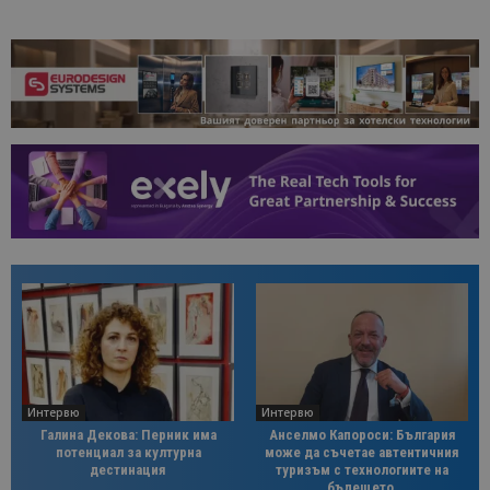
Интервю
Интервю
Галина Декова: Перник има
Анселмо Капороси: България
потенциал за културна
може да съчетае автентичния
дестинация
туризъм с технологиите на
бъдещето