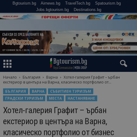
Bgtourism.bg
Airnews.bg
TravelTech.bg
Spatourism.bg
Jobs.bgtourism.bg
Destinations.bg
Начало
България
Варна
Хотел-галерия Графит – ърбан
екстериор в центъра на Варна, класическо портфолио от...
БЪЛГАРИЯ
ВАРНА
СЪБИТИЕН ТУРИЗЪМ
ГРАДСКИ ТУРИЗЪМ
МЕСТА
НАСТАНЯВАНЕ
Хотел-галерия Графит – ърбан
екстериор в центъра на Варна,
класическо портфолио от бизнес