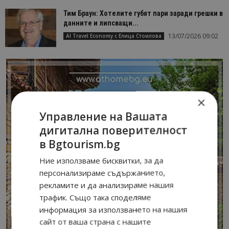
Тим Браун: Хотелите губят пари заради грешки в
данните и липсващи...
13/07/2026 09:02
AI Travel Economy с Елица Стоилова
×
Управление на Вашата
дигитална поверителност
в Bgtourism.bg
Ние използваме бисквитки, за да
персонализираме съдържанието,
рекламите и да анализираме нашия
трафик. Също така споделяме
информация за използването на нашия
сайт от ваша страна с нашите