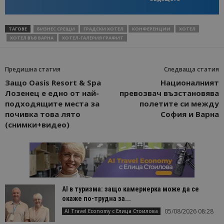
ТАГОВЕ
БИЗНЕС СРЕЩИ
ГРАДСКИ ХОТЕЛ
КОНФЕРЕНЦИИ
ХОТЕЛ
ХОТЕЛ ВЪВ ВАРНА
ХОТЕЛ-ГАЛЕРИЯ ГРАФИТ
Предишна статия
Следваща статия
Защо Oasis Resort & Spa
Националният
Лозенец е едно от най-
превозвач възстановява
подходящите места за
полетите си между
почивка това лято
София и Варна
(снимки+видео)
AI в туризма: защо камериерка може да се
окаже по-трудна за...
05/08/2026 08:28
AI Travel Economy с Елица Стоилова