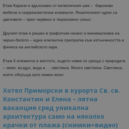
Етаж Карачи е вдъхновен от еклектичния шик – барокови
мебели и сюрреалистични елементи. Решителният щрих са
цветовете – ярко червено и тюркоазено синьо.
Другият етаж е решен в графитния нюанс и минимализма на
черно-бялото – една елегантна препратка към изтънчеността и
финеса на английското каре.
Етаж 4 елемента е мястото, където човек се среща с природата
– земя, въздух, вода и … светлина. Много светлина. Светлина,
която обгръща като нежен воал.
Хотел Приморски в курорта Св. св.
Константин и Елена – лятна
ваканция сред уникална
архитектура само на няколко
крачки от плажа (снимки+видео)