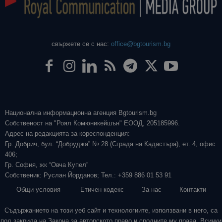
свържете се с нас:
office@bgtourism.bg
Национална информационна агенция Bgtourism.bg
Собственост на "Роял Комюникейшън" ЕООД, 205185996.
Адрес на редакцията за кореспонденция:
Гр. Добрич, бул. “Добруджа” № 28 (Сграда на Кадастъра), ет. 4, офис
406;
Гр. София, жк “Овча Купел”
Собственик: Руслан Йорданов; Тел.: +359 886 01 53 91
Общи условия
Етичен кодекс
За нас
Контакти
Съдържанието на този уеб сайт и технологиите, използвани в него, са
под закрила на Закона за авторското право и сродните му права. Всички