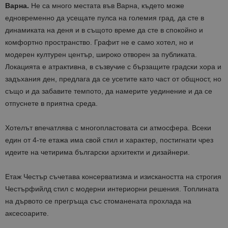
Варна.
Не са много местата във Варна, където може
едновременно да усещате пулса на големия град, да сте в
динамиката на деня и в същото време да сте в спокойно и
комфортно пространство. Графит не е само хотел, но и
модерен културен център, широко отворен за публиката.
Локацията е атрактивна, в съзвучие с бързащите градски хора и
задъхания ден, предлага да се усетите като част от общност, но
също и да забавите темпото, да намерите уединение и да се
отпуснете в приятна среда.
Хотелът впечатлява с многопластовата си атмосфера. Всеки
един от 4-те етажа има свой стил и характер, постигнати чрез
идеите на четирима български архитекти и дизайнери.
Етаж Честър съчетава консерватизма и изискаността на строгия
Честърфийлд стил с модерни интериорни решения. Топлината
на дървото се прегръща със стоманената прохлада на
аксесоарите.