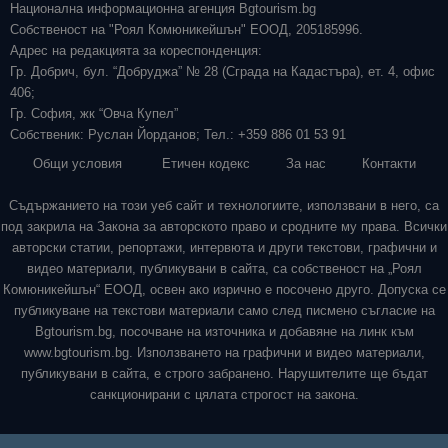
Национална информационна агенция Bgtourism.bg
Собственост на "Роял Комюникейшън" ЕООД, 205185996.
Адрес на редакцията за кореспонденция:
Гр. Добрич, бул. “Добруджа” № 28 (Сграда на Кадастъра), ет. 4, офис
406;
Гр. София, жк “Овча Купел”
Собственик: Руслан Йорданов; Тел.: +359 886 01 53 91
Общи условия
Етичен кодекс
За нас
Контакти
Съдържанието на този уеб сайт и технологиите, използвани в него, са
под закрила на Закона за авторското право и сродните му права. Всички
авторски статии, репортажи, интервюта и други текстови, графични и
видео материали, публикувани в сайта, са собственост на „Роял
Комюникейшън“ ЕООД, освен ако изрично е посочено друго. Допуска се
публикуване на текстови материали само след писмено съгласие на
Bgtourism.bg, посочване на източника и добавяне на линк към
www.bgtourism.bg. Използването на графични и видео материали,
публикувани в сайта, е строго забранено. Нарушителите ще бъдат
санкционирани с цялата строгост на закона.