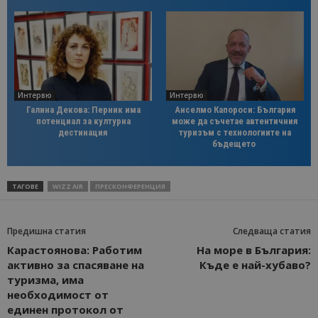
Интервю
Интервю
Галина Декова: Перник има
Анселмо Капороси: България
потенциал за културна
може да съчетае автентичния
дестинация
туризъм с технологиите на
бъдещето
ТАГОВЕ
WIZZ AIR
ПРЕСКОНФЕРЕНЦИЯ
Предишна статия
Следваща статия
Карастоянова: Работим
На море в България:
активно за спасяване на
Къде е най-хубаво?
туризма, има
необходимост от
единен протокол от