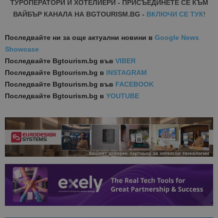
ТУРОПЕРАТОРИ И ХОТЕЛИЕРИ - ПРИСЪЕДИНЕТЕ СЕ КЪМ
ВАЙБЪР КАНАЛА НА BGTOURISM.BG -
ВКЛЮЧИ СЕ ТУК
!
Последвайте ни за още актуални новини
в
Google News
Showcase
Последвайте
Bgtourism.bg във
VIBER
Последвайте
Bgtourism.bg в
INSTAGRAM
Последвайте
Bgtourism.bg във
FACEBOOK
Последвайте
Bgtourism.bg в
YOUTUBE