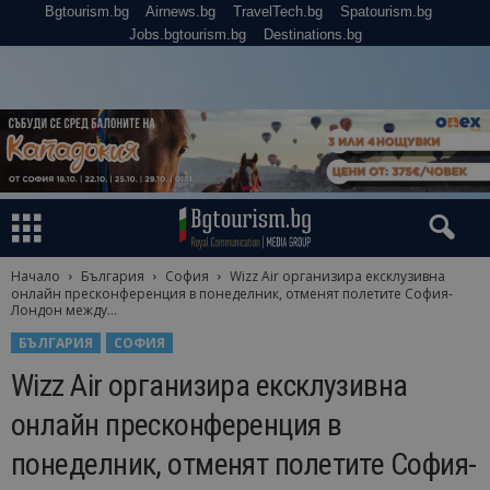
Bgtourism.bg
Airnews.bg
TravelTech.bg
Spatourism.bg
Jobs.bgtourism.bg
Destinations.bg
Начало
България
София
Wizz Air организира ексклузивна
онлайн пресконференция в понеделник, отменят полетите София-
Лондон между...
БЪЛГАРИЯ
СОФИЯ
Wizz Air организира ексклузивна
онлайн пресконференция в
понеделник, отменят полетите София-