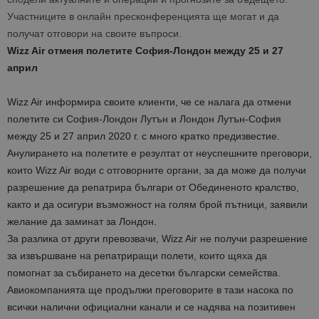
Участниците в онлайн пресконференцията ще могат и да
получат отговори на своите въпроси.
Wizz Air отменя полетите София-Лондон между 25 и 27
април
Wizz Air информира своите клиенти, че се налага да отмени
полетите си София-Лондон Лутън и Лондон Лутън-София
между 25 и 27 април 2020 г. с много кратко предизвестие.
Анулирането на полетите е резултат от неуспешните преговори,
които Wizz Air води с отговорните органи, за да може да получи
разрешение да репатрира българи от Обединеното кралство,
както и да осигури възможност на голям брой пътници, заявили
желание да заминат за Лондон.
За разлика от други превозвачи, Wizz Air не получи разрешение
за извършване на репатриращи полети, които щяха да
помогнат за събирането на десетки български семейства.
Авиокомпанията ще продължи преговорите в тази насока по
всички налични официални канали и се надява на позитивен