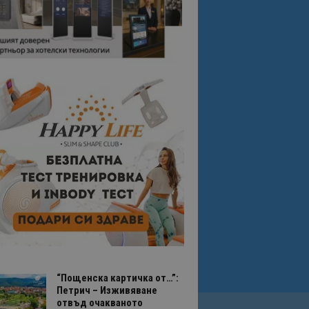
“Пощенска картичка от…”:
Петрич – Изживяване
отвъд очакваното