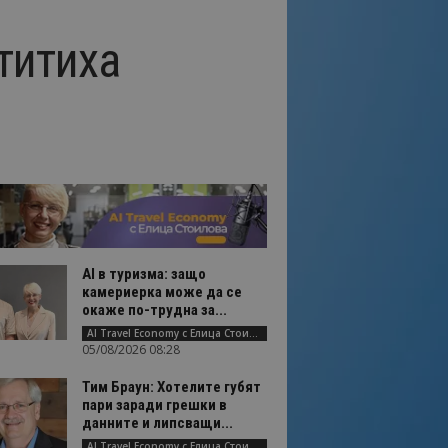
титиха
AI в туризма: защо
камериерка може да се
окаже по-трудна за...
AI Travel Economy с Елица Стоилова
05/08/2026 08:28
Тим Браун: Хотелите губят
пари заради грешки в
данните и липсващи...
AI Travel Economy с Елица Стоилова