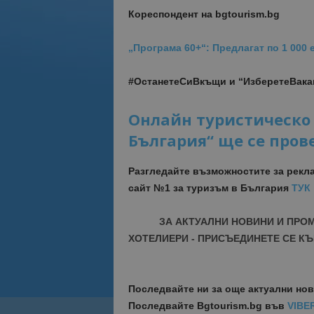
Кореспондент на bgtourism.bg
„Програма 60+“: Предлагат по 1 000
#ОстанетеСиВкъщи и “ИзберетеВак
Онлайн туристическо
България“ ще се прове
Разгледайте възможностите за рекл
сайт №1 за туризъм в България
ТУК
ЗА АКТУАЛНИ НОВИНИ И ПРО
ХОТЕЛИЕРИ - ПРИСЪЕДИНЕТЕ СЕ КЪ
Последвайте ни за още актуални но
Последвайте
Bgtourism.bg във
VIBE