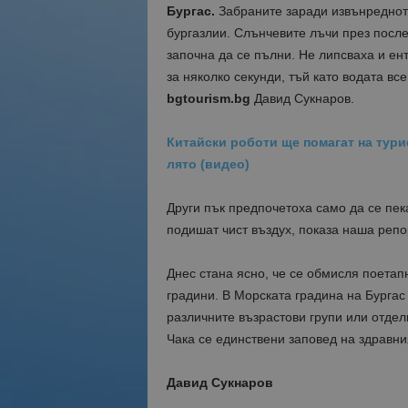
Бургас.
Забраните заради извънредното
бургазлии. Слънчевите лъчи през посл
започна да се пълни. Не липсваха и ент
за няколко секунди, тъй като водата в
bgtourism.bg
Давид Сукнаров.
Китайски роботи ще помагат на тури
лято (видео)
Други пък предпочетоха само да се пека
подишат чист въздух, показа наша репо
Днес стана ясно, че се обмисля поета
градини. В Морската градина на Бургас
различните възрастови групи или отдел
Чака се единствени заповед на здравни
Давид Сукнаров