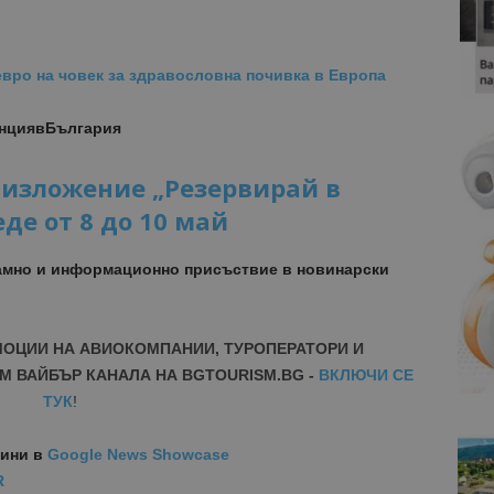
 евро на човек за здравословна почивка в Европа
анциявБългария
 изложение „Резервирай в
де от 8 до 10 май
амно и информационно присъствие в новинарски
МОЦИИ НА АВИОКОМПАНИИ, ТУРОПЕРАТОРИ И
М ВАЙБЪР КАНАЛА НА BGTOURISM.BG -
ВКЛЮЧИ СЕ
ТУК
!
вини
в
Google News Showcase
R