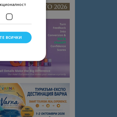
кционалност
ТЕ ВСИЧКИ
елско влизане и
тки.
омните съгласието
квитки на сайта.