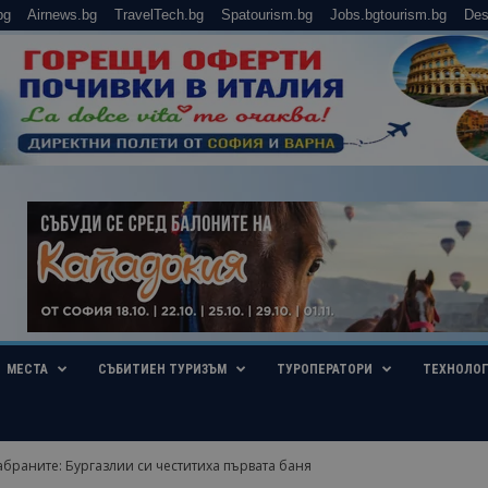
bg
Airnews.bg
TravelTech.bg
Spatourism.bg
Jobs.bgtourism.bg
Des
МЕСТА
СЪБИТИЕН ТУРИЗЪМ
ТУРОПЕРАТОРИ
ТЕХНОЛО
браните: Бургазлии си честитиха първата баня