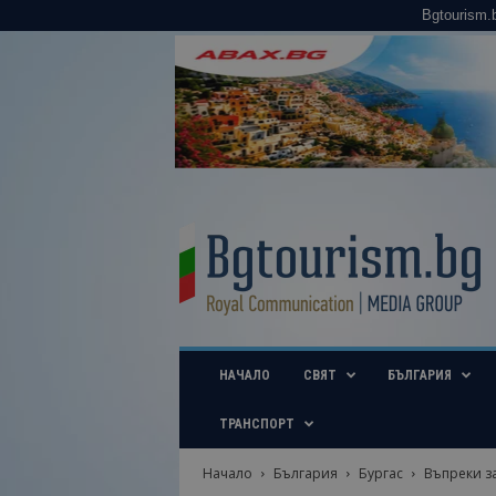
Bgtourism.
B
g
t
o
u
r
i
НАЧАЛО
СВЯТ
БЪЛГАРИЯ
s
m
.
ТРАНСПОРТ
b
g
Начало
България
Бургас
Въпреки за
–