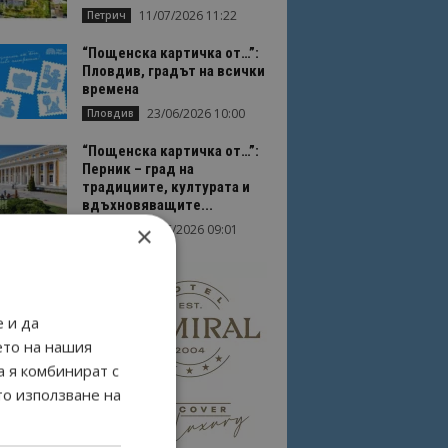
11/07/2026 11:22
Петрич
“Пощенска картичка от…”:
Пловдив, градът на всички
времена
23/06/2026 10:00
Пловдив
“Пощенска картичка от…”:
Перник – град на
традициите, културата и
вдъхновяващите...
×
17/06/2026 09:01
Перник
 и да
ето на нашия
а я комбинират с
то използване на