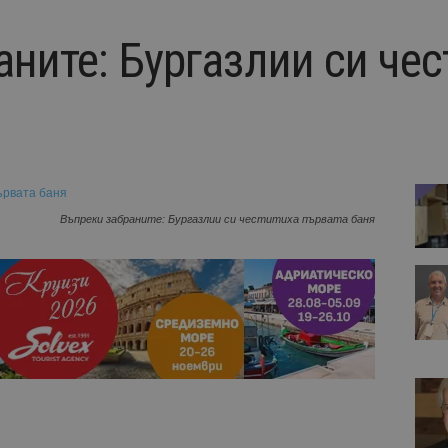
ните: Бургазлии си чес
Въпреки забраните: Бургазлии си честитиха първата баня