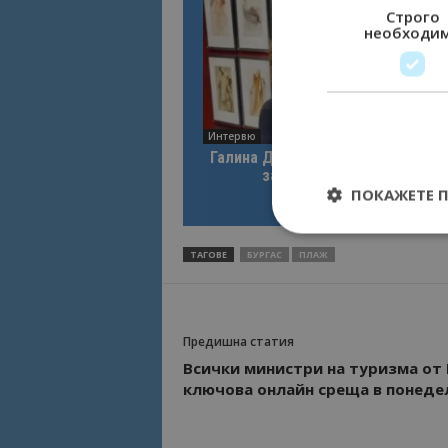
Строго
необходи
Интервю
Галина Декова: Перник има поте
за културна дестинация
ПОКАЖЕТЕ 
ТАГОВЕ
БУРГАС
ПЛАЖ
Строго необходимит
управление на акау
Предишна статия
Име
Всички министри на туризма от 
ключова онлайн среща в понеде
cookie_notice_acc