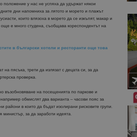
 положение у нас не успяха да удържат някои
едните дни напомниха за лятото и морето и плажът
усиасти, които влязоха в морето да се изкъпят, макар и
се още е много студена, съобщава кореспондентът на
стите в български хотели и ресторанти още това
т на пясъка, трети да излязат с децата си, за да
ртерска проверка.
пно възобновяване на посещенията по паркове и
 например обмислят два варианта – часови пояс за
ни райони в които да бъдат изолирани рисковите групи.
я министър, за да заработи идеята.