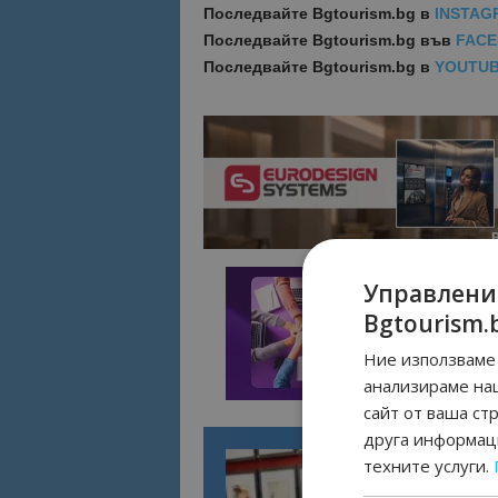
Последвайте
Bgtourism.bg в
INSTAG
Последвайте
Bgtourism.bg във
FAC
Последвайте
Bgtourism.bg в
YOUTU
Управлени
Bgtourism.
Ние използваме 
анализираме на
сайт от ваша ст
друга информаци
техните услуги.